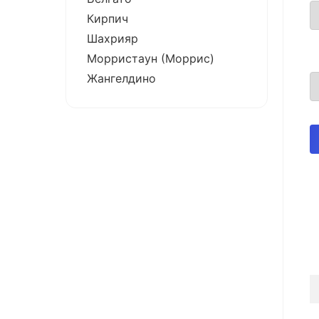
Кирпич
Шахрияр
Морристаун (Моррис)
Жангелдино