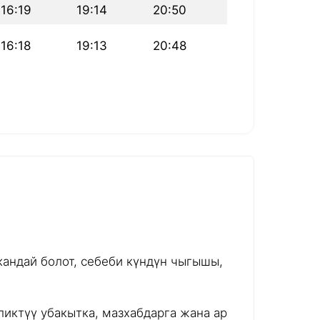
16:19
19:14
20:50
16:18
19:13
20:48
андай болот, себеби күндүн чыгышы,
иктүү убакытка, мазхабдарга жана ар