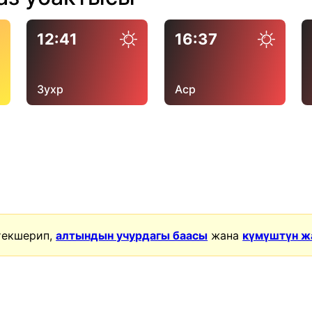
12:41
16:37
Зухр
Аср
текшерип,
алтындын учурдагы баасы
жана
күмүштүн ж