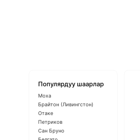
Популярдуу шаарлар
Моха
Брайтон (Ливингстон)
Отаке
Петриков
Сан Бруно
Белгато