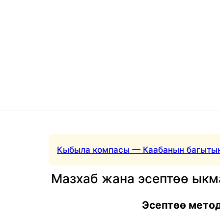
Кыбыла компасы — Каабанын багытын
Мазхаб жана эсептөө ык
Эсептөө мето