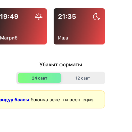
19:49
21:35
Магриб
Иша
Убакыт форматы
24 саат
12 саат
андуу баасы
боюнча зекетти эсептеңиз.