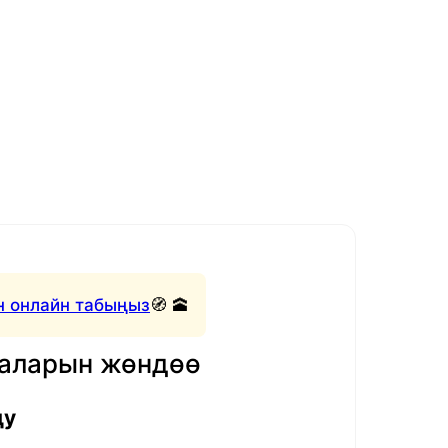
 онлайн табыңыз
🧭 🕋
маларын жөндөө
ду