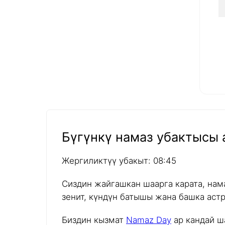
Бүгүнкү намаз убактысы а
Жергиликтүү убакыт: 08:45
Сиздин жайгашкан шаарга карата, нам
зенит, күндүн батышы жана башка аст
Биздин кызмат
Namaz Day
ар кандай ш