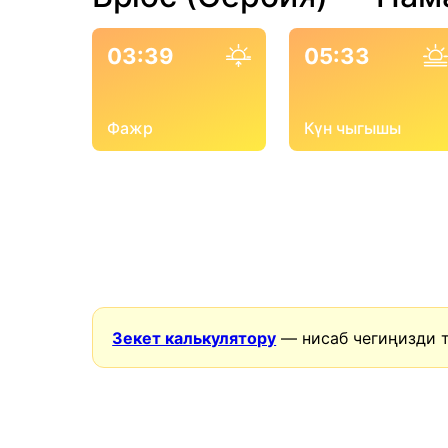
03:39
05:33
Фажр
Күн чыгышы
Зекет калькулятору
— нисаб чегиңизди 