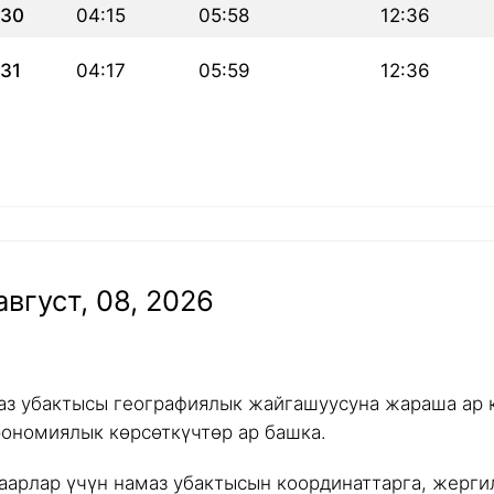
30
04:15
05:58
12:36
31
04:17
05:59
12:36
вгуст, 08, 2026
аз убактысы географиялык жайгашуусуна жараша ар к
рономиялык көрсөткүчтөр ар башка.
аарлар үчүн намаз убактысын координаттарга, жергил