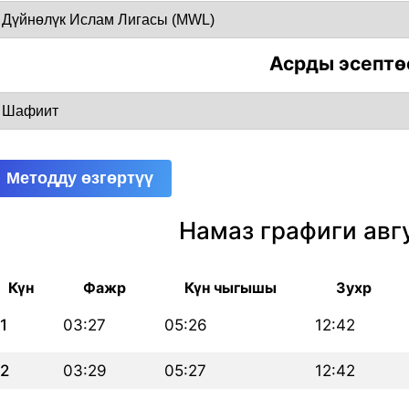
Асрды эсептө
Методду өзгөртүү
Намаз графиги авг
Күн
Фажр
Күн чыгышы
Зухр
1
03:27
05:26
12:42
2
03:29
05:27
12:42