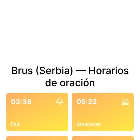
Brus (Serbia) — Horarios
de oración
03:38
05:32
Fajr
Amanecer