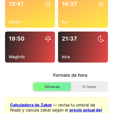
12:41
16:37
Dhuhr
Asr
19:50
21:37
Maghrib
Isha
Formato de hora
24 horas
12 horas
Calculadora de Zakat
— revisa tu umbral de
Nisab y calcula zakat según el
precio actual del