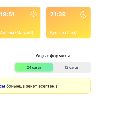
19:51
21:39
Ақшам (Магриб)
Құптан (Иша)
Уақыт форматы
24 сағат
12 сағат
асы
бойынша зекет есептеңіз.