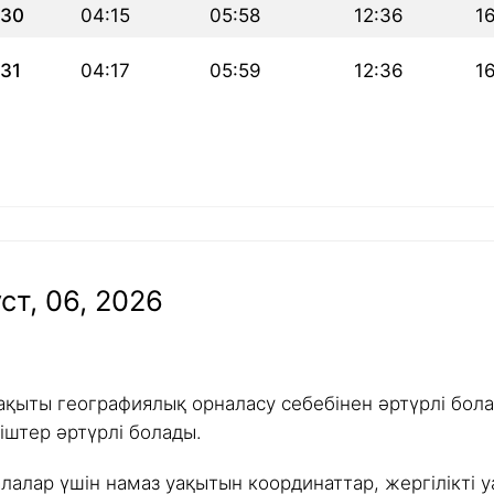
30
04:15
05:58
12:36
1
31
04:17
05:59
12:36
16
ст, 06, 2026
ақыты географиялық орналасу себебінен әртүрлі болад
іштер әртүрлі болады.
алалар үшін намаз уақытын координаттар, жергілікті у