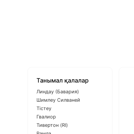
Танымал қалалар
Линдау (Бавария)
Шимлеу Силваней
Тістеу
Гвалиор
Тивертон (RI)
Рамла