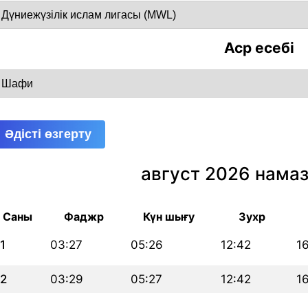
Аср есебі
Әдісті өзгерту
август 2026 намаз
Саны
Фаджр
Күн шығу
Зухр
1
03:27
05:26
12:42
1
2
03:29
05:27
12:42
1