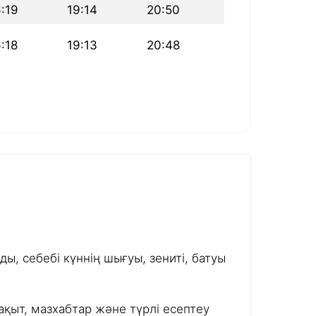
6:19
19:14
20:50
:18
19:13
20:48
ы, себебі күннің шығуы, зениті, батуы
ақыт, мазхабтар және түрлі есептеу