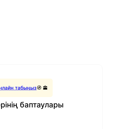
нлайн табыңыз
🧭 🕋
рінің баптаулары