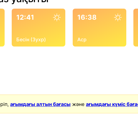
12:41
16:38
Бесін (Зухр)
Аср
ріп,
ағымдағы алтын бағасы
және
ағымдағы күміс бағ