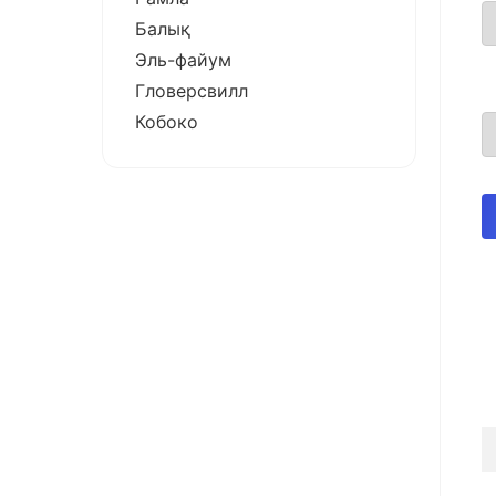
Балық
Эль-файум
Гловерсвилл
Кобоко