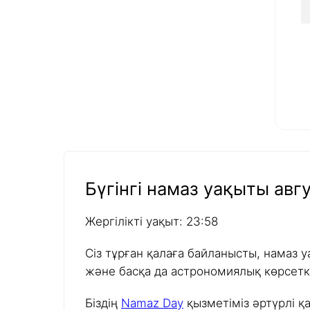
Бүгінгі намаз уақыты авгу
Жергілікті уақыт: 23:58
Сіз тұрған қалаға байланысты, намаз у
және басқа да астрономиялық көрсетк
Біздің
Namaz Day
қызметіміз әртүрлі қ