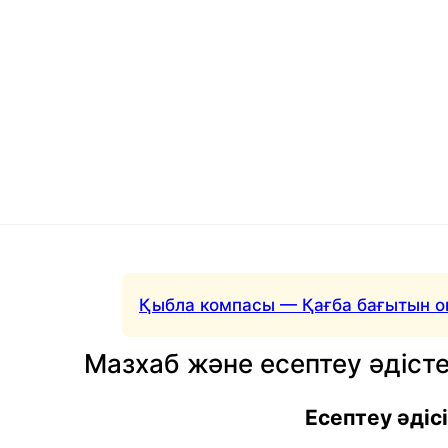
Қыбла компасы — Қағба бағытын о
Мазхаб және есептеу әдісте
Есептеу әдісі