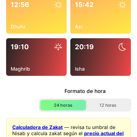
12:56
15:42
Dhuhr
Asr
19:10
20:19
Maghrib
Isha
Formato de hora
24 horas
12 horas
Calculadora de Zakat
— revisa tu umbral de
Nisab y calcula zakat según el
precio actual del