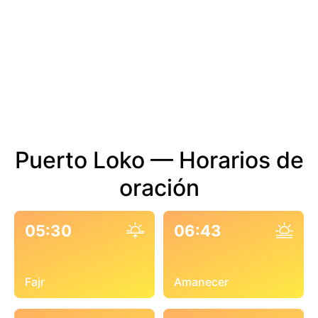
Puerto Loko — Horarios de
oración
05:30
06:43
Fajr
Amanecer