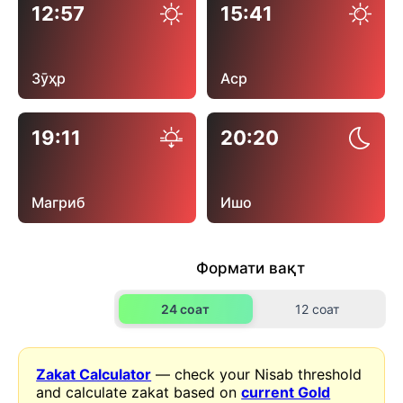
12:57
15:41
Зӯҳр
Аср
19:11
20:20
Магриб
Ишо
Формати вақт
24 соат
12 соат
Zakat Calculator
— check your Nisab threshold
and calculate zakat based on
current Gold