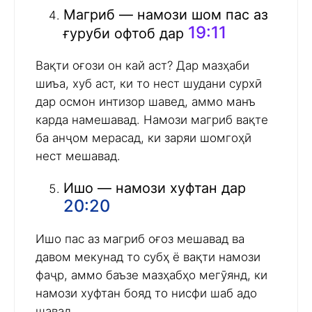
Магриб — намози шом пас аз
19:11
ғуруби офтоб дар
Вақти оғози он кай аст? Дар мазҳаби
шиъа, хуб аст, ки то нест шудани сурхӣ
дар осмон интизор шавед, аммо манъ
карда намешавад. Намози магриб вақте
ба анҷом мерасад, ки заряи шомгоҳӣ
нест мешавад.
Ишо — намози хуфтан дар
20:20
Ишо пас аз магриб оғоз мешавад ва
давом мекунад то субҳ ё вақти намози
фаҷр, аммо баъзе мазҳабҳо мегӯянд, ки
намози хуфтан бояд то нисфи шаб адо
шавад.