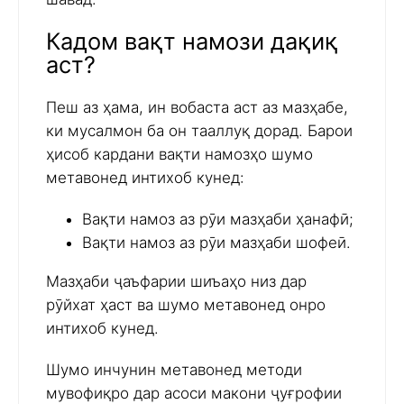
Кадом вақт намози дақиқ
аст?
Пеш аз ҳама, ин вобаста аст аз мазҳабе,
ки мусалмон ба он тааллуқ дорад. Барои
ҳисоб кардани вақти намозҳо шумо
метавонед интихоб кунед:
Вақти намоз аз рӯи мазҳаби ҳанафӣ;
Вақти намоз аз рӯи мазҳаби шофеӣ.
Мазҳаби ҷаъфарии шиъаҳо низ дар
рӯйхат ҳаст ва шумо метавонед онро
интихоб кунед.
Шумо инчунин метавонед методи
мувофиқро дар асоси макони ҷуғрофии