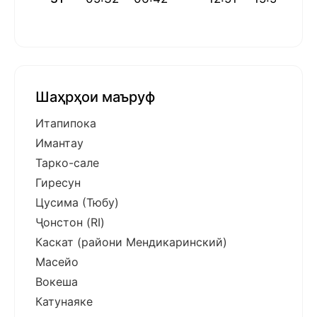
Шаҳрҳои маъруф
Итапипока
Имантау
Тарко-сале
Гиресун
Цусима (Тюбу)
Ҷонстон (RI)
Каскат (райони Мендикаринский)
Масейо
Вокеша
Катунаяке