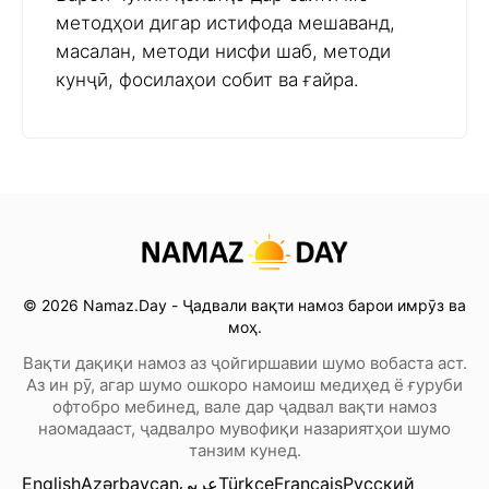
методҳои дигар истифода мешаванд,
масалан, методи нисфи шаб, методи
кунҷӣ, фосилаҳои собит ва ғайра.
© 2026 Namaz.Day - Ҷадвали вақти намоз барои имрӯз ва
моҳ.
Вақти дақиқи намоз аз ҷойгиршавии шумо вобаста аст.
Аз ин рӯ, агар шумо ошкоро намоиш медиҳед ё ғуруби
офтобро мебинед, вале дар ҷадвал вақти намоз
наомадааст, ҷадвалро мувофиқи назариятҳои шумо
танзим кунед.
English
Azərbaycan
عربي
Türkçe
Français
Русский