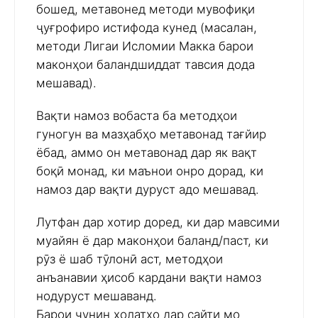
бошед, метавонед методи мувофиқи
ҷуғрофиро истифода кунед (масалан,
методи Лигаи Исломии Макка барои
маконҳои баландшиддат тавсия дода
мешавад).
Вақти намоз вобаста ба методҳои
гуногун ва мазҳабҳо метавонад тағйир
ёбад, аммо он метавонад дар як вақт
боқӣ монад, ки маънои онро дорад, ки
намоз дар вақти дуруст адо мешавад.
Лутфан дар хотир доред, ки дар мавсими
муайян ё дар маконҳои баланд/паст, ки
рӯз ё шаб тӯлонӣ аст, методҳои
анъанавии ҳисоб кардани вақти намоз
нодуруст мешаванд.
Барои чунин ҳолатҳо дар сайти мо