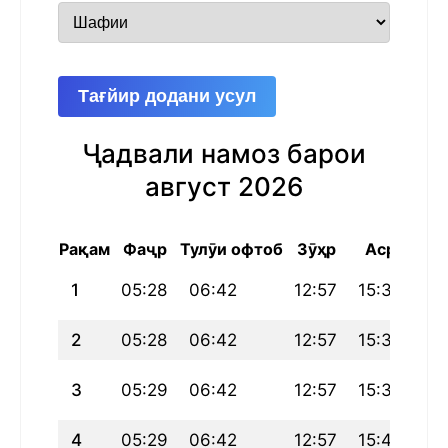
Тағйир додани усул
Ҷадвали намоз барои
август 2026
Рақам
Фаҷр
Тулӯи офтоб
Зӯҳр
Аср
Маг
1
05:28
06:42
12:57
15:37
19
2
05:28
06:42
12:57
15:38
19
3
05:29
06:42
12:57
15:39
19:
4
05:29
06:42
12:57
15:40
19: