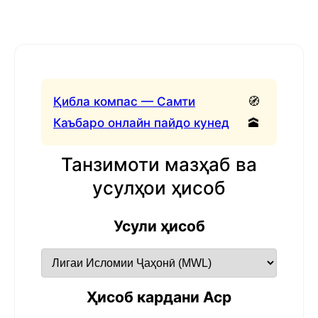
Қибла компас — Самти
🧭
Каъбаро онлайн пайдо кунед
🕋
Танзимоти мазҳаб ва
усулҳои ҳисоб
Усули ҳисоб
Ҳисоб кардани Аср