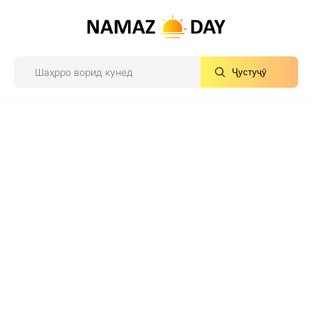
Ҷустуҷӯ