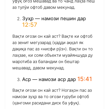
уфуқ оғоз мешавад ва то чанд лаҳза пеш
аз тулӯи офтоб давом мекунад.
Зуҳр — намози пешин дар
12:57
Вақти оғози он кай аст? Вақте ки офтоб
аз зенит мегузарад (ҳадди аққал як
дақиқа пас аз «нисфи рӯз»). Вақти он то
лаҳзае, ки сояи объекти муайяншуда ду
маротиба аз баландии он бештар
мешавад, давом мекунад.
15:41
Аср — намози аср дар
Вақти оғози он кай аст? Ногаҳон пас аз
намози зуҳр ва то оғози ғуруби офтоб
(ҳангоми расидани диск ба уфуқ).