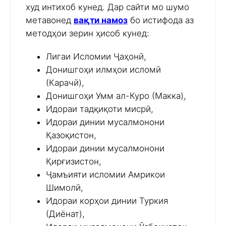
худ интихоб кунед. Дар сайти мо шумо
метавонед
вақти намоз
бо истифода аз
методҳои зерин ҳисоб кунед:
Лигаи Исломии Ҷаҳонӣ,
Донишгоҳи илмҳои исломӣ
(Карачӣ),
Донишгоҳи Умм ал-Куро (Макка),
Идораи тадқиқоти мисрӣ,
Идораи динии мусалмонони
Қазоқистон,
Идораи динии мусалмонони
Қирғизистон,
Ҷамъияти исломии Амрикои
Шимолӣ,
Идораи корҳои динии Туркия
(Диёнат),