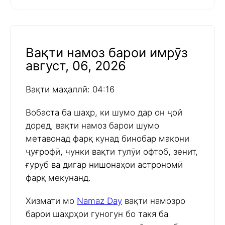
Вақти намоз барои имрӯз
август, 06, 2026
Вақти маҳаллӣ: 04:16
Вобаста ба шаҳр, ки шумо дар он ҷой
доред, вақти намоз барои шумо
метавонад фарқ кунад бинобар макони
ҷуғрофӣ, чунки вақти тулӯи офтоб, зенит,
ғуруб ва дигар нишонаҳои астрономӣ
фарқ мекунанд.
Хизмати мо
Namaz Day
вақти намозро
барои шаҳрҳои гуногун бо такя ба