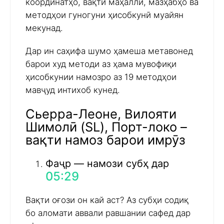
координатҳо, вақти маҳаллӣ, мазҳабҳо ва
методҳои гуногуни ҳисобкунӣ муайян
мекунад.
Дар ин саҳифа шумо ҳамеша метавонед
барои худ методи аз ҳама мувофиқи
ҳисобкунии намозро аз 19 методҳои
мавҷуд интихоб кунед.
Сьерра-Леоне, Вилояти
Шимолӣ (SL), Порт-локо –
вақти намоз барои имрӯз
Фаҷр — намози субҳ дар
05:29
Вақти оғози он кай аст? Аз субҳи содиқ
бо аломати аввали равшании сафед дар