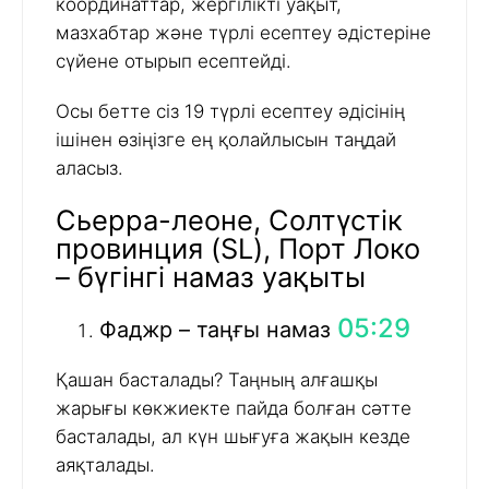
координаттар, жергілікті уақыт,
мазхабтар және түрлі есептеу әдістеріне
сүйене отырып есептейді.
Осы бетте сіз 19 түрлі есептеу әдісінің
ішінен өзіңізге ең қолайлысын таңдай
аласыз.
Сьерра-леоне, Солтүстік
провинция (SL), Порт Локо
– бүгінгі намаз уақыты
05:29
Фаджр – таңғы намаз
Қашан басталады? Таңның алғашқы
жарығы көкжиекте пайда болған сәтте
басталады, ал күн шығуға жақын кезде
аяқталады.