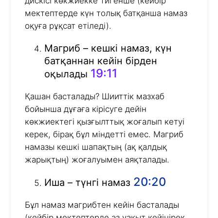
дискісі көкжиекке тигенше (кейбір
мектептерде күн толық батқанша намаз
оқуға рұқсат етіледі).
Магриб – кешкі намаз, күн
батқаннан кейін бірден
19:11
оқылады
Қашан басталады? Шииттік мазхаб
бойынша дұғаға кірісуге дейін
көкжиектегі қызғылттық жоғалып кетуі
керек, бірақ бұл міндетті емес. Магриб
намазы кешкі шапақтың (ақ қалдық
жарықтың) жоғалуымен аяқталады.
20:20
Иша – түнгі намаз
Бұл намаз магрибтен кейін басталады
(кейбір мектептерде аз уақыт кейінірек