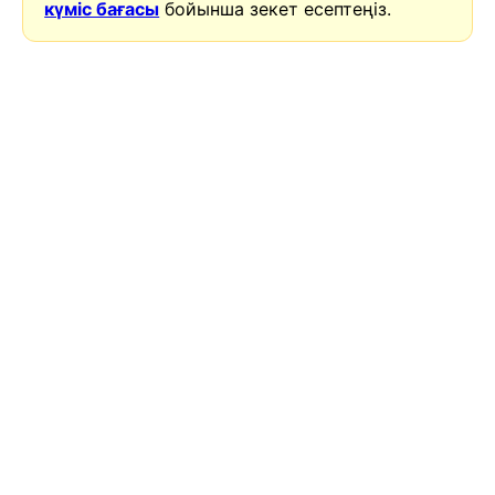
күміс бағасы
бойынша зекет есептеңіз.