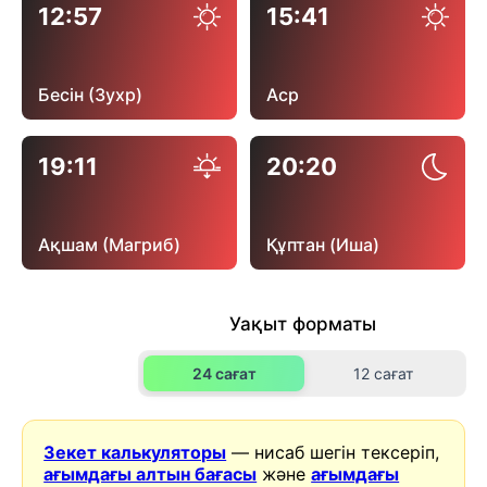
12:57
15:41
Бесін (Зухр)
Аср
19:11
20:20
Ақшам (Магриб)
Құптан (Иша)
Уақыт форматы
24 сағат
12 сағат
Зекет калькуляторы
— нисаб шегін тексеріп,
ағымдағы алтын бағасы
және
ағымдағы