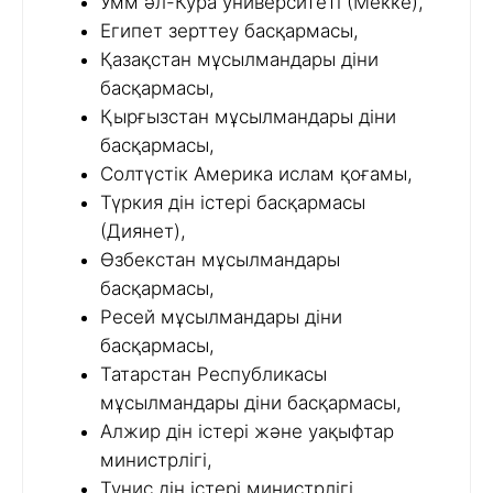
Умм әл-Кура университеті (Мекке),
Египет зерттеу басқармасы,
Қазақстан мұсылмандары діни
басқармасы,
Қырғызстан мұсылмандары діни
басқармасы,
Солтүстік Америка ислам қоғамы,
Түркия дін істері басқармасы
(Диянет),
Өзбекстан мұсылмандары
басқармасы,
Ресей мұсылмандары діни
басқармасы,
Татарстан Республикасы
мұсылмандары діни басқармасы,
Алжир дін істері және уақыфтар
министрлігі,
Тунис дін істері министрлігі,