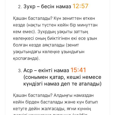
12:57
Зухр – бесін намаз
Қашан басталады? Күн зениттен өткен
кезде (нақты түстен кейін бір минуттан
кем емес). Зухрдың уақыты заттың
көлеңкесі оның биіктігінен екі есе ұзын
болған кезде аяқталады (зенит
уақытындағы көлеңке ұзындығын
қоспағанда).
15:41
Аср – екінті намаз
(сонымен қатар, кешкі немесе
күндізгі намаз деп те аталады)
Қашан басталады? Алдыңғы намаздан
кейін бірден басталады және күн батып
кетуге дейін жалғасады, яғни күннің