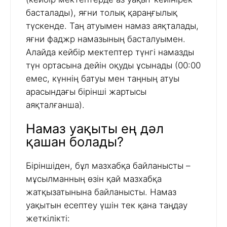
басталады), яғни толық қараңғылық
түскенде. Таң атуымен намаз аяқталады,
яғни фаджр намазының басталуымен.
Алайда кейбір мектептер түнгі намазды
түн ортасына дейін оқуды ұсынады (00:00
емес, күннің батуы мен таңның атуы
арасындағы бірінші жартысы
аяқталғанша).
Намаз уақыты ең дәл
қашан болады?
Біріншіден, бұл мазхабқа байланысты –
мұсылманның өзін қай мазхабқа
жатқызатынына байланысты. Намаз
уақытын есептеу үшін тек қана таңдау
жеткілікті: