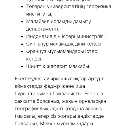
Тегеран университетінің геофизика
институты,
Малайзия исламды дамыту
департаменті,
Индонезия дін істері министрлігі,
Сингапур исламдық діни кеңесі,
Француз мұсылмандары істері
кеңесі,
Шииттік жафарит мазхабы.
Есептеудегі айырмашылықтар әртүрлі
аймақтарда фаджр және иша
бұрыштарымен байланысты. Егер сіз
саяхатта болсаңыз, жақын орналасқан
географиялық әдісті қолдана аласыз
(мысалы, егер сіз жоғары ендіктерде
болсаңыз, Мекке мұсылмандары