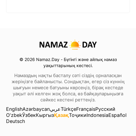
© 2026 Namaz.Day - Бүгінгі және айлық намаз
уақыттарының кестесі.
Намаздың нақты басталу сәті сіздің орналасқан
жеріңізге байланысты. Сондықтан, егер сіз күннің
шығуын немесе батуыны көрсеңіз, бірақ кестеде
уақыт әлі келген жоқ болса, өз байқауларыңызға
сәйкес кестені реттеңіз.
English
Azərbaycan
عربي
Türkçe
Français
Русский
O'zbek
Ўзбек
Кыргыз
Қазақ
Тоҷики
Indonesia
Español
Deutsch