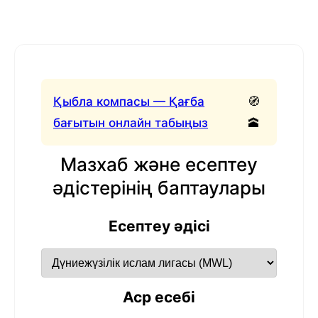
Қыбла компасы — Қағба
🧭
бағытын онлайн табыңыз
🕋
Мазхаб және есептеу
әдістерінің баптаулары
Есептеу әдісі
Аср есебі