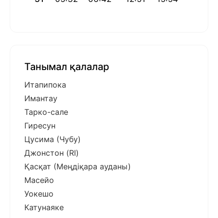
Танымал қалалар
Итапипока
Имантау
Тарко-сале
Гиресун
Цусима (Чубу)
Джонстон (RI)
Қасқат (Меңдіқара ауданы)
Масейо
Уокешо
Катунаяке