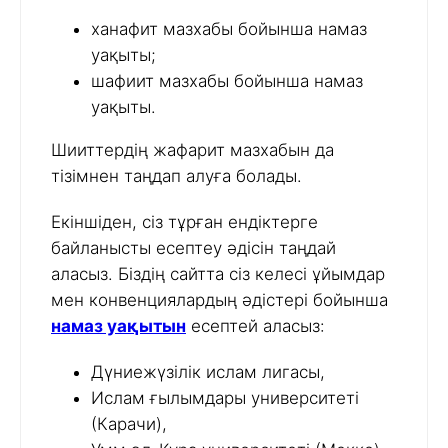
ханафит мазхабы бойынша намаз
уақыты;
шафиит мазхабы бойынша намаз
уақыты.
Шииттердің жафарит мазхабын да
тізімнен таңдап алуға болады.
Екіншіден, сіз тұрған ендіктерге
байланысты есептеу әдісін таңдай
аласыз. Біздің сайтта сіз келесі ұйымдар
мен конвенциялардың әдістері бойынша
намаз уақытын
есептей аласыз:
Дүниежүзілік ислам лигасы,
Ислам ғылымдары университеті
(Карачи),