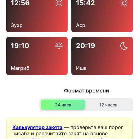
12:56
15:42
Зухр
Аср
19:10
20:19
Магриб
Иша
Формат времени
24 часа
12 часов
Калькулятор закята
— проверьте ваш порог
нисаба и рассчитайте закят на основе