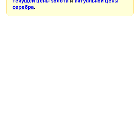
текущей цены золота
и
актуальной цены
серебра
.