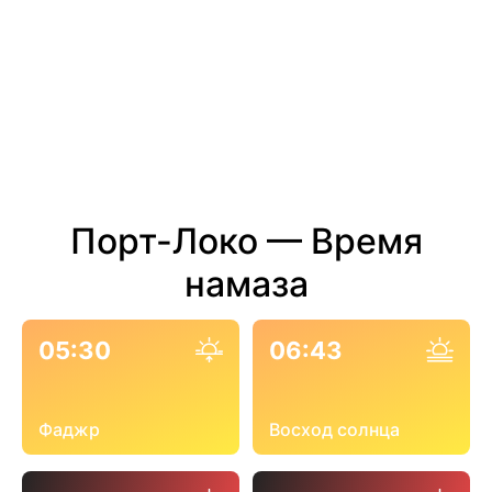
Порт-Локо — Время
намаза
05:30
06:43
Фаджр
Восход солнца