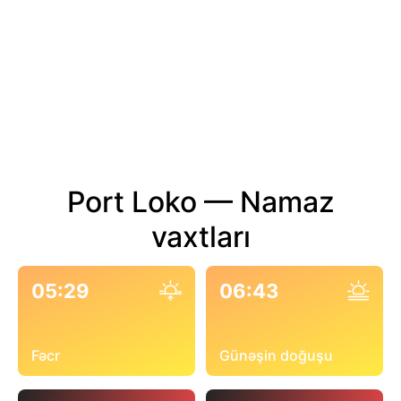
Port Loko — Namaz
vaxtları
05:29
06:43
Fəcr
Günəşin doğuşu