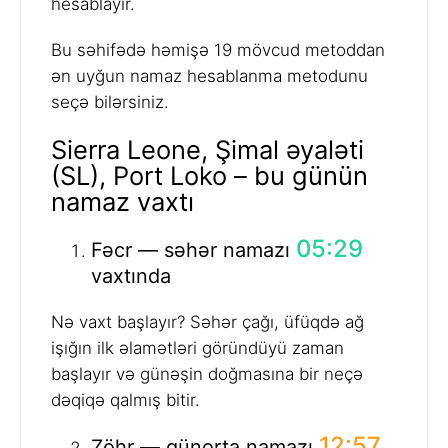
hesablayır.
Bu səhifədə həmişə 19 mövcud metoddan
ən uyğun namaz hesablanma metodunu
seçə bilərsiniz.
Sierra Leone, Şimal əyaləti
(SL), Port Loko – bu günün
namaz vaxtı
05:29
Fəcr — səhər namazı
vaxtında
Nə vaxt başlayır? Səhər çağı, üfüqdə ağ
işığın ilk əlamətləri göründüyü zaman
başlayır və günəşin doğmasına bir neçə
dəqiqə qalmış bitir.
12:57
Zöhr — günorta namazı