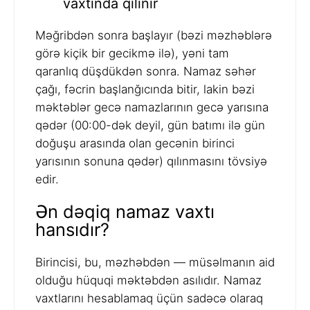
vaxtında qılınır
Məğribdən sonra başlayır (bəzi məzhəblərə
görə kiçik bir gecikmə ilə), yəni tam
qaranlıq düşdükdən sonra. Namaz səhər
çağı, fəcrin başlanğıcında bitir, lakin bəzi
məktəblər gecə namazlarının gecə yarısına
qədər (00:00-dək deyil, gün batımı ilə gün
doğuşu arasında olan gecənin birinci
yarısının sonuna qədər) qılınmasını tövsiyə
edir.
Ən dəqiq namaz vaxtı
hansıdır?
Birincisi, bu, məzhəbdən — müsəlmanın aid
olduğu hüquqi məktəbdən asılıdır. Namaz
vaxtlarını hesablamaq üçün sadəcə olaraq