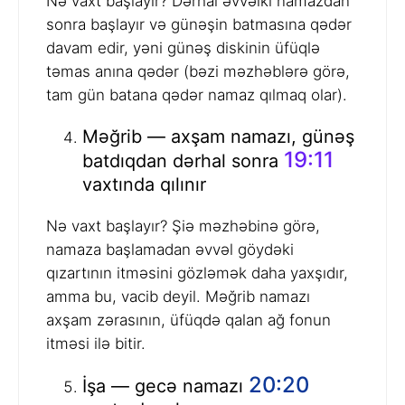
Nə vaxt başlayır? Dərhal əvvəlki namazdan
sonra başlayır və günəşin batmasına qədər
davam edir, yəni günəş diskinin üfüqlə
təmas anına qədər (bəzi məzhəblərə görə,
tam gün batana qədər namaz qılmaq olar).
Məğrib — axşam namazı, günəş
19:11
batdıqdan dərhal sonra
vaxtında qılınır
Nə vaxt başlayır? Şiə məzhəbinə görə,
namaza başlamadan əvvəl göydəki
qızartının itməsini gözləmək daha yaxşıdır,
amma bu, vacib deyil. Məğrib namazı
axşam zərasının, üfüqdə qalan ağ fonun
itməsi ilə bitir.
20:20
İşa — gecə namazı