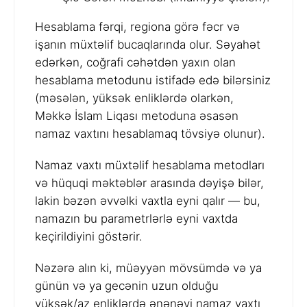
Hesablama fərqi, regiona görə fəcr və
işanın müxtəlif bucaqlarında olur. Səyahət
edərkən, coğrafi cəhətdən yaxın olan
hesablama metodunu istifadə edə bilərsiniz
(məsələn, yüksək enliklərdə olarkən,
Məkkə İslam Liqası metoduna əsasən
namaz vaxtını hesablamaq tövsiyə olunur).
Namaz vaxtı müxtəlif hesablama metodları
və hüquqi məktəblər arasında dəyişə bilər,
lakin bəzən əvvəlki vaxtla eyni qalır — bu,
namazın bu parametrlərlə eyni vaxtda
keçirildiyini göstərir.
Nəzərə alın ki, müəyyən mövsümdə və ya
günün və ya gecənin uzun olduğu
yüksək/az enliklərdə ənənəvi namaz vaxtı