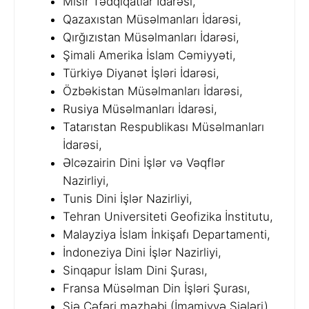
Misir Tədqiqatlar İdarəsi,
Qazaxıstan Müsəlmanları İdarəsi,
Qırğızıstan Müsəlmanları İdarəsi,
Şimali Amerika İslam Cəmiyyəti,
Türkiyə Diyanət İşləri İdarəsi,
Özbəkistan Müsəlmanları İdarəsi,
Rusiya Müsəlmanları İdarəsi,
Tatarıstan Respublikası Müsəlmanları
İdarəsi,
Əlcəzairin Dini İşlər və Vəqflər
Nazirliyi,
Tunis Dini İşlər Nazirliyi,
Tehran Universiteti Geofizika İnstitutu,
Malayziya İslam İnkişafı Departamenti,
İndoneziya Dini İşlər Nazirliyi,
Sinqapur İslam Dini Şurası,
Fransa Müsəlman Din İşləri Şurası,
Şiə Cəfəri məzhəbi (İmamiyyə Şiələri).