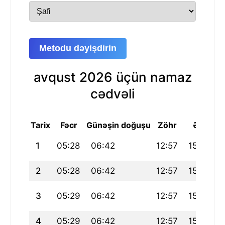
Metodu dəyişdirin
avqust 2026 üçün namaz
cədvəli
Tarix
Fəcr
Günəşin doğuşu
Zöhr
Əsr
M
1
05:28
06:42
12:57
15:37
2
05:28
06:42
12:57
15:38
3
05:29
06:42
12:57
15:39
1
4
05:29
06:42
12:57
15:40
1