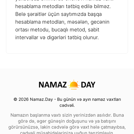
hesablama metodları tətbiq edilə bilməz.
Belə şəraitlər üçün saytımızda başqa
hesablama metodları, məsələn, gecənin
ortası metodu, bucaqlı metod, sabit
intervallar və digərləri tətbiq olunur.
© 2026 Namaz.Day - Bu günün və ayın namaz vaxtları
cədvəli.
Namazın başlanma vaxtı sizin yerinizdən asılıdır. Buna
görə də, əgər günəşin doğuşunu və ya batışını
görürsünüzsə, lakin cədvələ görə vaxt hələ çatmayıbsa,
cədvəli müşahidələrinizə uyğun tənzimləyin.