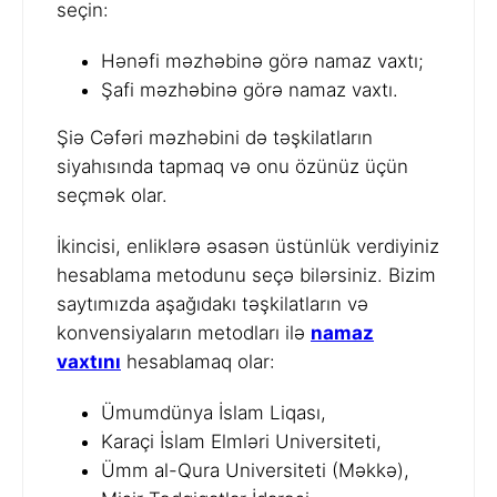
seçin:
Hənəfi məzhəbinə görə namaz vaxtı;
Şafi məzhəbinə görə namaz vaxtı.
Şiə Cəfəri məzhəbini də təşkilatların
siyahısında tapmaq və onu özünüz üçün
seçmək olar.
İkincisi, enliklərə əsasən üstünlük verdiyiniz
hesablama metodunu seçə bilərsiniz. Bizim
saytımızda aşağıdakı təşkilatların və
konvensiyaların metodları ilə
namaz
vaxtını
hesablamaq olar:
Ümumdünya İslam Liqası,
Karaçi İslam Elmləri Universiteti,
Ümm al-Qura Universiteti (Məkkə),