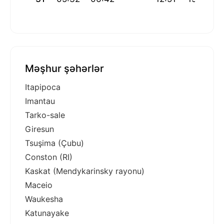
Məşhur şəhərlər
Itapipoca
Imantau
Tarko-sale
Giresun
Tsuşima (Çubu)
Conston (RI)
Kaskat (Mendykarinsky rayonu)
Maceio
Waukesha
Katunayake