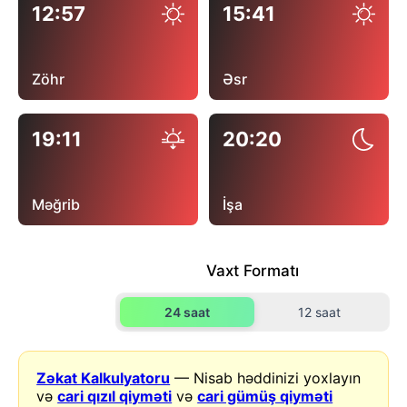
12:57
15:41
Zöhr
Əsr
19:11
20:20
Məğrib
İşa
Vaxt Formatı
24 saat
12 saat
Zəkat Kalkulyatoru
— Nisab həddinizi yoxlayın
və
cari qızıl qiyməti
və
cari gümüş qiyməti