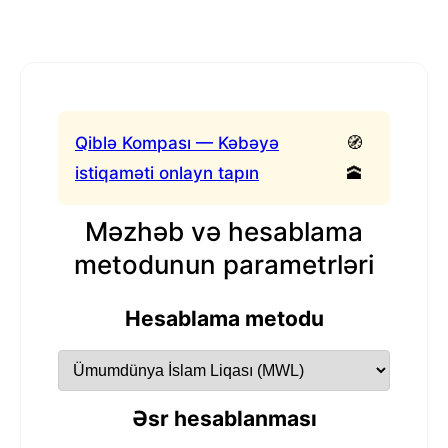
Qiblə Kompası — Kəbəyə
🧭
istiqaməti onlayn tapın
🕋
Məzhəb və hesablama
metodunun parametrləri
Hesablama metodu
Əsr hesablanması