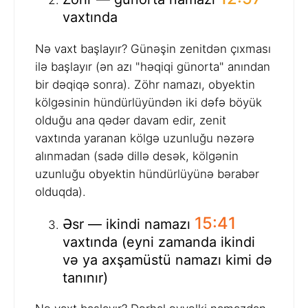
vaxtında
Nə vaxt başlayır? Günəşin zenitdən çıxması
ilə başlayır (ən azı "həqiqi günorta" anından
bir dəqiqə sonra). Zöhr namazı, obyektin
kölgəsinin hündürlüyündən iki dəfə böyük
olduğu ana qədər davam edir, zenit
vaxtında yaranan kölgə uzunluğu nəzərə
alınmadan (sadə dillə desək, kölgənin
uzunluğu obyektin hündürlüyünə bərabər
olduqda).
15:41
Əsr — ikindi namazı
vaxtında (eyni zamanda ikindi
və ya axşamüstü namazı kimi də
tanınır)