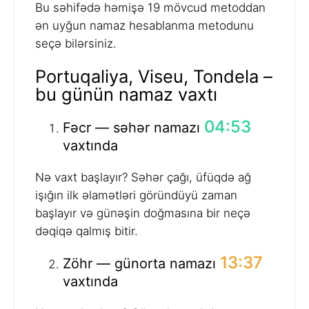
Bu səhifədə həmişə 19 mövcud metoddan
ən uyğun namaz hesablanma metodunu
seçə bilərsiniz.
Portuqaliya, Viseu, Tondela –
bu günün namaz vaxtı
04:53
Fəcr — səhər namazı
vaxtında
Nə vaxt başlayır? Səhər çağı, üfüqdə ağ
işığın ilk əlamətləri göründüyü zaman
başlayır və günəşin doğmasına bir neçə
dəqiqə qalmış bitir.
13:37
Zöhr — günorta namazı
vaxtında