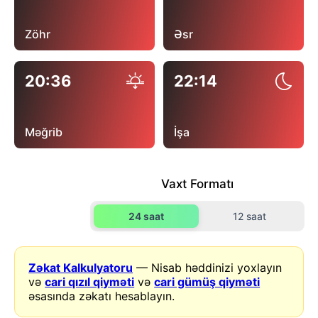
Zöhr
Əsr
20:36
22:14
Məğrib
İşa
Vaxt Formatı
24 saat
12 saat
Zəkat Kalkulyatoru
— Nisab həddinizi yoxlayın
və
cari qızıl qiyməti
və
cari gümüş qiyməti
əsasında zəkatı hesablayın.