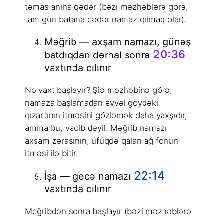
təmas anına qədər (bəzi məzhəblərə görə,
tam gün batana qədər namaz qılmaq olar).
Məğrib — axşam namazı, günəş
20:36
batdıqdan dərhal sonra
vaxtında qılınır
Nə vaxt başlayır? Şiə məzhəbinə görə,
namaza başlamadan əvvəl göydəki
qızartının itməsini gözləmək daha yaxşıdır,
amma bu, vacib deyil. Məğrib namazı
axşam zərasının, üfüqdə qalan ağ fonun
itməsi ilə bitir.
22:14
İşa — gecə namazı
vaxtında qılınır
Məğribdən sonra başlayır (bəzi məzhəblərə