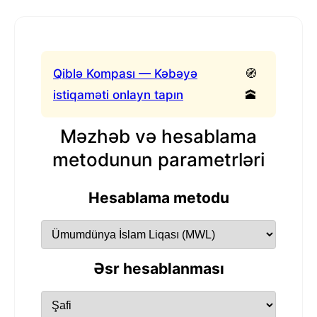
Qiblə Kompası — Kəbəyə
🧭
istiqaməti onlayn tapın
🕋
Məzhəb və hesablama
metodunun parametrləri
Hesablama metodu
Əsr hesablanması