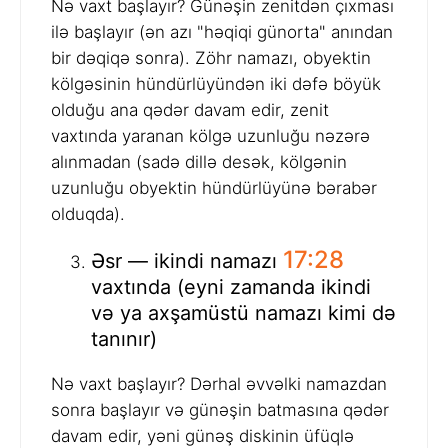
Nə vaxt başlayır? Günəşin zenitdən çıxması
ilə başlayır (ən azı "həqiqi günorta" anından
bir dəqiqə sonra). Zöhr namazı, obyektin
kölgəsinin hündürlüyündən iki dəfə böyük
olduğu ana qədər davam edir, zenit
vaxtında yaranan kölgə uzunluğu nəzərə
alınmadan (sadə dillə desək, kölgənin
uzunluğu obyektin hündürlüyünə bərabər
olduqda).
17:28
Əsr — ikindi namazı
vaxtında (eyni zamanda ikindi
və ya axşamüstü namazı kimi də
tanınır)
Nə vaxt başlayır? Dərhal əvvəlki namazdan
sonra başlayır və günəşin batmasına qədər
davam edir, yəni günəş diskinin üfüqlə