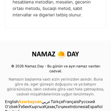
hesablama metodları, məsələn, gecənin
ortası metodu, bucaqlı metod, sabit
intervallar və digərləri tətbiq olunur.
© 2026 Namaz.Day - Bu günün və ayın namaz vaxtları
cədvəli.
Namazın başlanma vaxtı sizin yerinizdən asılıdır. Buna
görə də, əgər günəşin doğuşunu və ya batışını
görürsünüzsə, lakin cədvələ görə vaxt hələ çatmayıbsa,
cədvəli müşahidələrinizə uyğun tənzimləyin.
English
Azərbaycan
عربي
Türkçe
Français
Русский
O'zbek
Ўзбек
Кыргыз
Қазақ
Тоҷики
Indonesia
Español