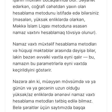
işanın müxtəlif bucaqlarında olur. Səyahət
edərkən, coğrafi cəhətdən yaxın olan
hesablama metodunu istifadə edə bilərsiniz
(məsələn, yüksək enliklərdə olarkən,
Məkkə İslam Liqası metoduna əsasən
namaz vaxtını hesablamaq tövsiyə olunur).
Namaz vaxtı müxtəlif hesablama metodları
və hüquqi məktəblər arasında dəyişə bilər,
lakin bəzən əvvəlki vaxtla eyni qalır — bu,
namazın bu parametrlərlə eyni vaxtda
keçirildiyini göstərir.
Nəzərə alın ki, müəyyən mövsümdə və ya
günün və ya gecənin uzun olduğu
yüksək/az enliklərdə ənənəvi namaz vaxtı
hesablama metodları tətbiq edilə bilməz.
Belə şəraitlər üçün saytımızda başqa