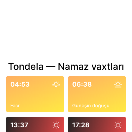
Tondela — Namaz vaxtları
04:53
06:38
Fəcr
Günəşin doğuşu
13:37
17:28