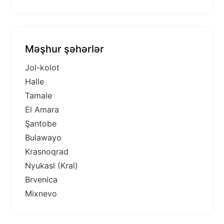
Məşhur şəhərlər
Jol-kolot
Halle
Tamale
El Amara
Şantobe
Bulawayo
Krasnoqrad
Nyukasl (Kral)
Brvenica
Mixnevo