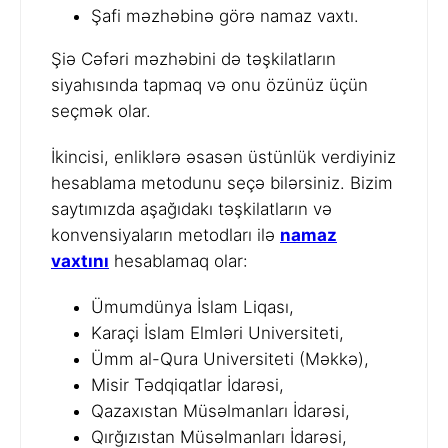
Şafi məzhəbinə görə namaz vaxtı.
Şiə Cəfəri məzhəbini də təşkilatların
siyahısında tapmaq və onu özünüz üçün
seçmək olar.
İkincisi, enliklərə əsasən üstünlük verdiyiniz
hesablama metodunu seçə bilərsiniz. Bizim
saytımızda aşağıdakı təşkilatların və
konvensiyaların metodları ilə
namaz
vaxtını
hesablamaq olar:
Ümumdünya İslam Liqası,
Karaçi İslam Elmləri Universiteti,
Ümm al-Qura Universiteti (Məkkə),
Misir Tədqiqatlar İdarəsi,
Qazaxıstan Müsəlmanları İdarəsi,
Qırğızıstan Müsəlmanları İdarəsi,