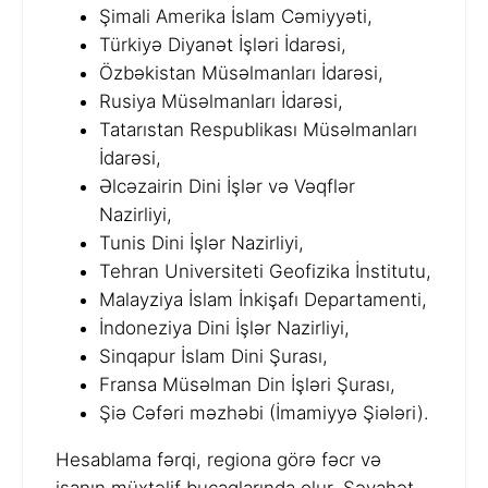
Şimali Amerika İslam Cəmiyyəti,
Türkiyə Diyanət İşləri İdarəsi,
Özbəkistan Müsəlmanları İdarəsi,
Rusiya Müsəlmanları İdarəsi,
Tatarıstan Respublikası Müsəlmanları
İdarəsi,
Əlcəzairin Dini İşlər və Vəqflər
Nazirliyi,
Tunis Dini İşlər Nazirliyi,
Tehran Universiteti Geofizika İnstitutu,
Malayziya İslam İnkişafı Departamenti,
İndoneziya Dini İşlər Nazirliyi,
Sinqapur İslam Dini Şurası,
Fransa Müsəlman Din İşləri Şurası,
Şiə Cəfəri məzhəbi (İmamiyyə Şiələri).
Hesablama fərqi, regiona görə fəcr və