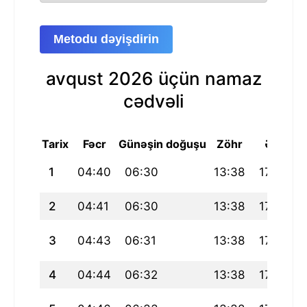
Metodu dəyişdirin
avqust 2026 üçün namaz
cədvəli
Tarix
Fəcr
Günəşin doğuşu
Zöhr
Əsr
M
1
04:40
06:30
13:38
17:32
2
04:41
06:30
13:38
17:32
3
04:43
06:31
13:38
17:32
4
04:44
06:32
13:38
17:31