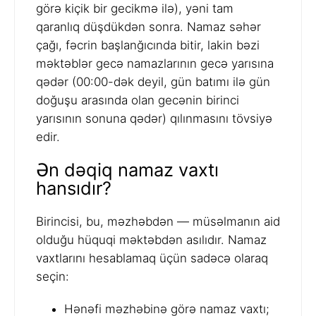
görə kiçik bir gecikmə ilə), yəni tam
qaranlıq düşdükdən sonra. Namaz səhər
çağı, fəcrin başlanğıcında bitir, lakin bəzi
məktəblər gecə namazlarının gecə yarısına
qədər (00:00-dək deyil, gün batımı ilə gün
doğuşu arasında olan gecənin birinci
yarısının sonuna qədər) qılınmasını tövsiyə
edir.
Ən dəqiq namaz vaxtı
hansıdır?
Birincisi, bu, məzhəbdən — müsəlmanın aid
olduğu hüquqi məktəbdən asılıdır. Namaz
vaxtlarını hesablamaq üçün sadəcə olaraq
seçin:
Hənəfi məzhəbinə görə namaz vaxtı;