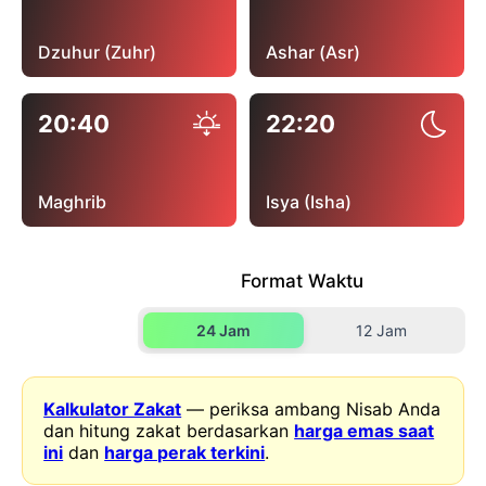
Dzuhur (Zuhr)
Ashar (Asr)
20:40
22:20
Maghrib
Isya (Isha)
Format Waktu
24 Jam
12 Jam
Kalkulator Zakat
— periksa ambang Nisab Anda
dan hitung zakat berdasarkan
harga emas saat
ini
dan
harga perak terkini
.