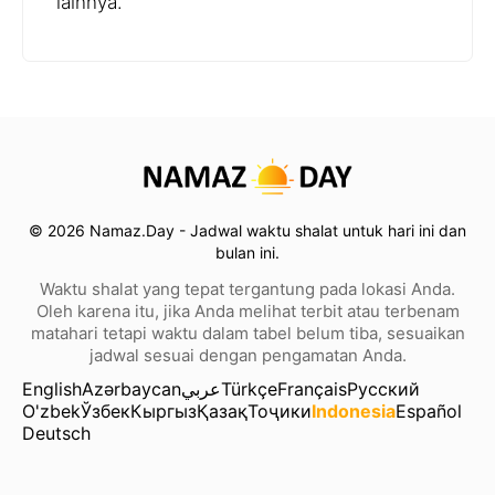
lainnya.
© 2026 Namaz.Day - Jadwal waktu shalat untuk hari ini dan
bulan ini.
Waktu shalat yang tepat tergantung pada lokasi Anda.
Oleh karena itu, jika Anda melihat terbit atau terbenam
matahari tetapi waktu dalam tabel belum tiba, sesuaikan
jadwal sesuai dengan pengamatan Anda.
English
Azərbaycan
عربي
Türkçe
Français
Русский
O'zbek
Ўзбек
Кыргыз
Қазақ
Тоҷики
Indonesia
Español
Deutsch