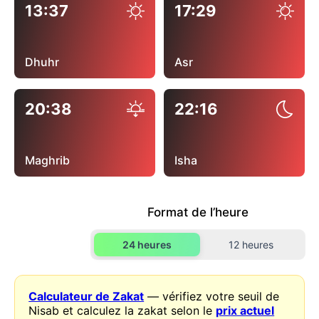
13:37
17:29
Dhuhr
Asr
20:38
22:16
Maghrib
Isha
Format de l’heure
24 heures
12 heures
Calculateur de Zakat
— vérifiez votre seuil de
Nisab et calculez la zakat selon le
prix actuel