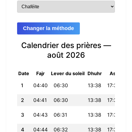
Changer la méthode
Calendrier des prières —
août 2026
Date
Fajr
Lever du soleil
Dhuhr
Asr
Mag
1
04:40
06:30
13:38
17:32
20
2
04:41
06:30
13:38
17:32
20
3
04:43
06:31
13:38
17:32
20
4
04:44
06:32
13:38
17:31
20