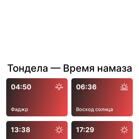
Тондела — Время намаза
04:50
06:36
Фаджр
Восход солнца
13:38
17:29