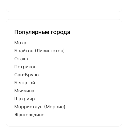
Популярные города
Моха
Брайтон (Ливингстон)
Отакэ
Петриков
Сан-Бруно
Белгатой
Мьичина
Шахрияр
Морристаун (Моррис)
Жангельдино