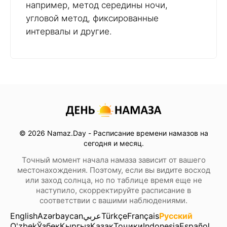
например, метод середины ночи,
угловой метод, фиксированные
интервалы и другие.
© 2026 Namaz.Day - Расписание времени намазов на
сегодня и месяц.
Точный момент начала намаза зависит от вашего
местонахождения. Поэтому, если вы видите восход
или заход солнца, но по таблице время еще не
наступило, скорректируйте расписание в
соответствии с вашими наблюдениями.
English
Azərbaycan
عربي
Türkçe
Français
Русский
O'zbek
Ўзбек
Кыргыз
Қазақ
Тоҷики
Indonesia
Español