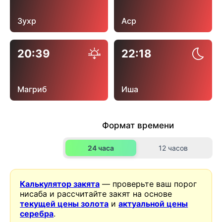
Зухр
Аср
20:39
22:18
Магриб
Иша
Формат времени
24 часа
12 часов
Калькулятор закята
— проверьте ваш порог
нисаба и рассчитайте закят на основе
текущей цены золота
и
актуальной цены
серебра
.