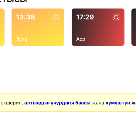
13:38
17:29
Зухр
Аср
текшерип,
алтындын учурдагы баасы
жана
күмүштүн ж