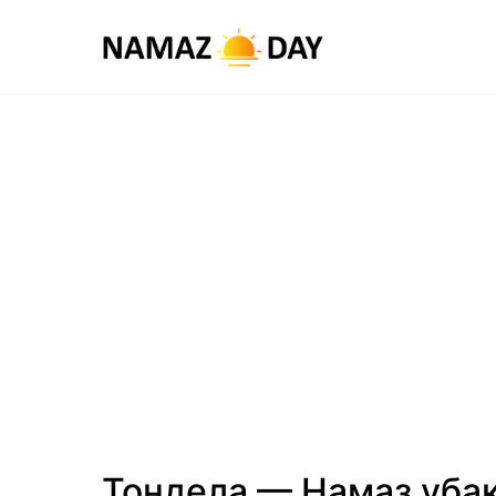
Тондела — Намаз уба