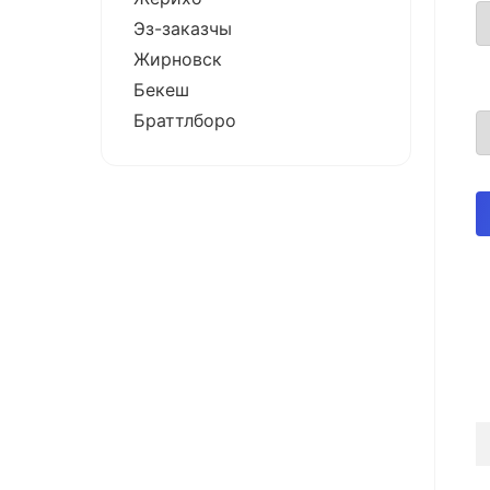
Эз-заказчы
Жирновск
Бекеш
Браттлборо