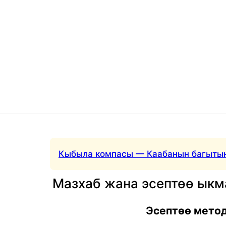
Кыбыла компасы — Каабанын багытын
Мазхаб жана эсептөө ык
Эсептөө мето