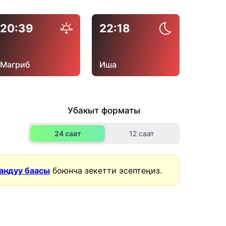
20:39
22:18
Магриб
Иша
Убакыт форматы
24 саат
12 саат
андуу баасы
боюнча зекетти эсептеңиз.