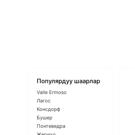
Популярдуу шаарлар
Valle Ermoso
Лагос
Консдорф
Бушер
Понтеведра
Жерихо