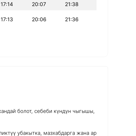
17:14
20:07
21:38
17:13
20:06
21:36
андай болот, себеби күндүн чыгышы,
иктүү убакытка, мазхабдарга жана ар