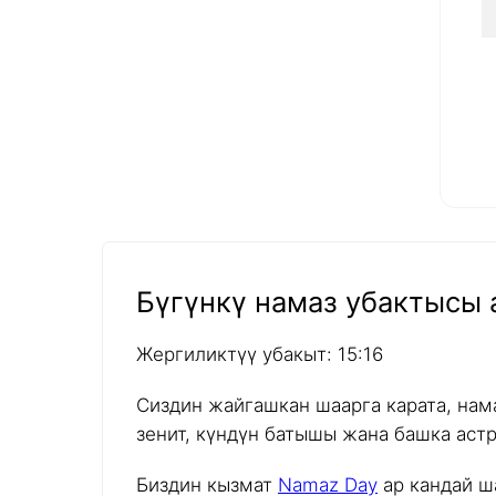
Бүгүнкү намаз убактысы а
Жергиликтүү убакыт: 15:16
Сиздин жайгашкан шаарга карата, нам
зенит, күндүн батышы жана башка аст
Биздин кызмат
Namaz Day
ар кандай ш