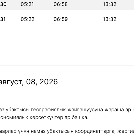
30
05:21
06:58
13:32
31
05:22
06:59
13:32
вгуст, 08, 2026
аз убактысы географиялык жайгашуусуна жараша ар к
рономиялык көрсөткүчтөр ар башка.
аарлар үчүн намаз убактысын координаттарга, жергил