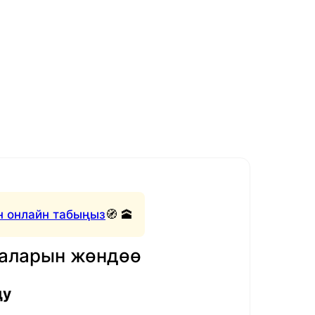
 онлайн табыңыз
🧭 🕋
маларын жөндөө
ду