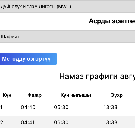
Асрды эсептө
Методду өзгөртүү
Намаз графиги авг
Күн
Фажр
Күн чыгышы
Зухр
1
04:40
06:30
13:38
2
04:41
06:30
13:38