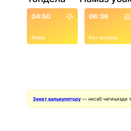
04:50
06:36
Фажр
Күн чыгышы
Зекет калькулятору
— нисаб чегиңизди 