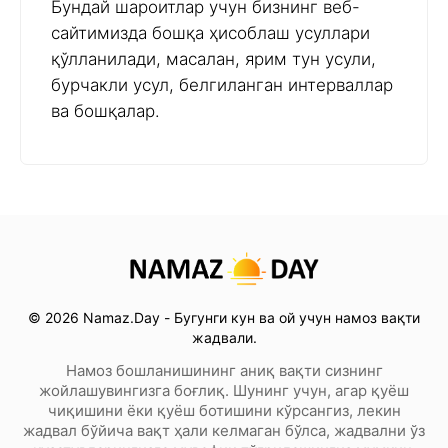
Бундай шароитлар учун бизнинг веб-
сайтимизда бошқа ҳисоблаш усуллари
қўлланилади, масалан, ярим тун усули,
бурчакли усул, белгиланган интерваллар
ва бошқалар.
© 2026 Namaz.Day - Бугунги кун ва ой учун намоз вақти
жадвали.
Намоз бошланишининг аниқ вақти сизнинг
жойлашувингизга боғлиқ. Шунинг учун, агар қуёш
чиқишини ёки қуёш ботишини кўрсангиз, лекин
жадвал бўйича вақт ҳали келмаган бўлса, жадвални ўз