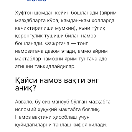
Хуфтон шомдан кейин бошланади (айрим
мазҳабларга кўра, камдан-кам ҳолларда
кечиктирилиши мумкин), яъни тўлиқ
қоронғулик тушиши билан намоз
бошланади. Фажргача — тонг
намозигача давом этади, аммо айрим
мактаблар намозни ярим тунгача адо
этишни таъкидлайдилар.
Қайси намоз вақти энг
аниқ?
Аввало, бу сиз мансуб бўлган мазҳабга —
исломий ҳуқуқий мактабга боғлиқ.
Намоз вақтини ҳисоблаш учун
қуйидагиларни танлаш кифоя қилади: