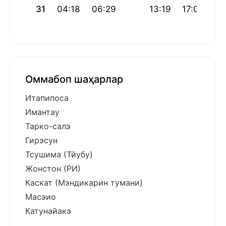
31
04:18
06:29
13:19
17:03
20
Оммабоп шаҳарлар
Итапипоcа
Имантау
Тарко-салэ
Гирэсун
Тсушима (Тйубу)
Жонстон (РИ)
Каскат (Мэндикарин тумани)
Масэио
Катунайакэ