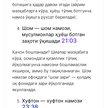
ботишига қадар давом этади (айрим
мазҳабларга кўра, қуёш тўлиқ ботгунча
намоз ўқишга рухсат берилади).
Шом — шом намози,
мусулмонлар қуёш ботган
21:03
заҳоти ўқишади
Қачон бошланади? Шиалар мазҳабига
кўра, осмондаги қизиллик тўлиқ
йўқолмагунча намозни бошламаслик
яхшироқ, аммо бу тақиқланмаган. Шом
намози офоқдаги "шом зари" — қолдиқ
оқ фонидаги зари йўқолганида
якунланади.
Хуфтон — хуфтон намози
23:38