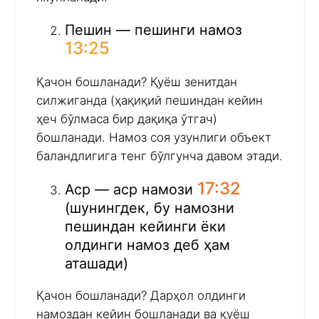
Пешин — пешинги намоз
13:25
Қачон бошланади? Қуёш зенитдан
силжиганда (ҳақиқий пешиндан кейин
ҳеч бўлмаса бир дақиқа ўтгач)
бошланади. Намоз соя узунлиги объект
баландлигига тенг бўлгунча давом этади.
17:32
Аср — аср намози
(шунингдек, бу намозни
пешиндан кейинги ёки
олдинги намоз деб ҳам
аташади)
Қачон бошланади? Дарҳол олдинги
намоздан кейин бошланади ва қуёш