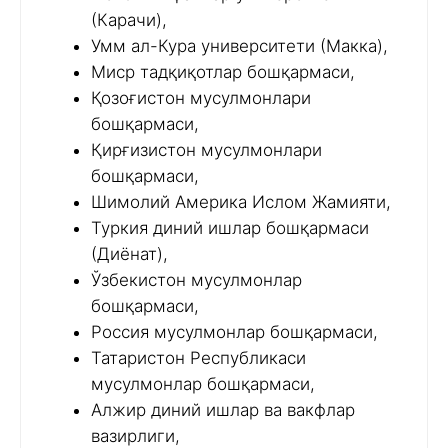
(Карачи),
Умм ал-Кура университети (Макка),
Миср тадқиқотлар бошқармаси,
Қозоғистон мусулмонлари
бошқармаси,
Қирғизистон мусулмонлари
бошқармаси,
Шимолий Америка Ислом Жамияти,
Туркия диний ишлар бошқармаси
(Диёнат),
Ўзбекистон мусулмонлар
бошқармаси,
Россия мусулмонлар бошқармаси,
Татаристон Республикаси
мусулмонлар бошқармаси,
Алжир диний ишлар ва вакфлар
вазирлиги,