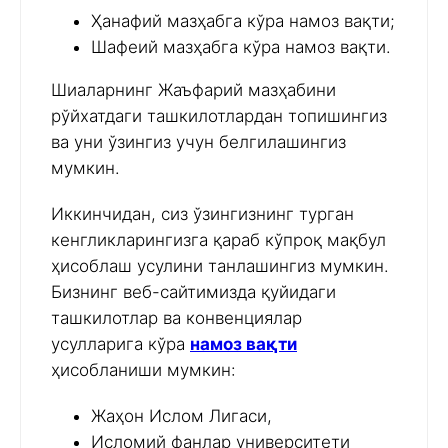
Ҳанафий мазҳабга кўра намоз вақти;
Шафеий мазҳабга кўра намоз вақти.
Шиаларнинг Жаъфарий мазҳабини
рўйхатдаги ташкилотлардан топишингиз
ва уни ўзингиз учун белгилашингиз
мумкин.
Иккинчидан, сиз ўзингизнинг турган
кенгликларингизга қараб кўпроқ мақбул
ҳисоблаш усулини танлашингиз мумкин.
Бизнинг веб-сайтимизда қуйидаги
ташкилотлар ва конвенциялар
усулларига кўра
намоз вақти
ҳисобланиши мумкин:
Жаҳон Ислом Лигаси,
Исломий фанлар университети