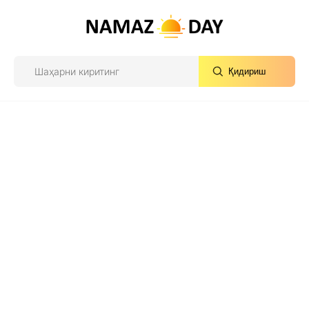
Қидириш