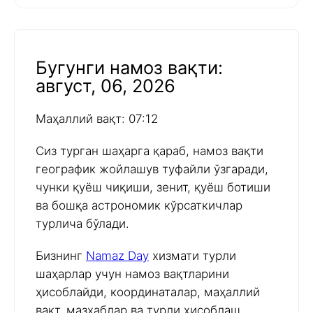
Бугунги намоз вақти:
август, 06, 2026
Маҳаллий вақт: 07:12
Сиз турган шаҳарга қараб, намоз вақти
географик жойлашув туфайли ўзгаради,
чунки қуёш чиқиши, зенит, қуёш ботиши
ва бошқа астрономик кўрсаткичлар
турлича бўлади.
Бизнинг
Namaz Day
хизмати турли
шаҳарлар учун намоз вақтларини
ҳисоблайди, координаталар, маҳаллий
вақт, мазҳаблар ва турли ҳисоблаш