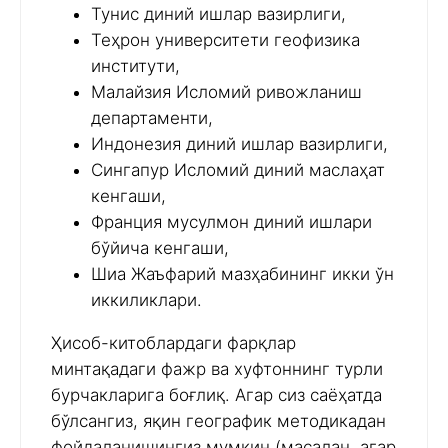
Тунис диний ишлар вазирлиги,
Теҳрон университети геофизика
институти,
Малайзия Исломий ривожланиш
департаменти,
Индонезия диний ишлар вазирлиги,
Сингапур Исломий диний маслаҳат
кенгаши,
Франция мусулмон диний ишлари
бўйича кенгаши,
Шиа Жаъфарий мазҳабининг икки ўн
иккиликлари.
Ҳисоб-китоблардаги фарқлар
минтақадаги фажр ва хуфтоннинг турли
бурчакларига боғлиқ. Агар сиз саёҳатда
бўлсангиз, яқин географик методикадан
фойдаланишингиз мумкин (масалан, агар