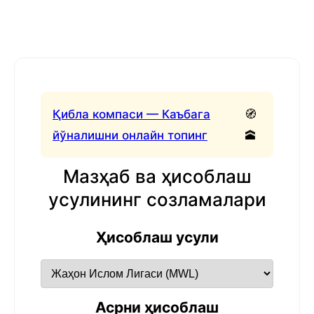
Қибла компаси — Каъбага
🧭
йўналишни онлайн топинг
🕋
Мазҳаб ва ҳисоблаш
усулининг созламалари
Ҳисоблаш усули
Асрни ҳисоблаш