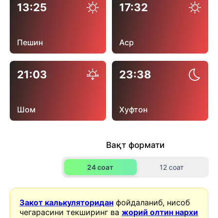
13:25
17:32
Пешин
Аср
21:03
23:38
Шом
Хуфтон
Вақт формати
24 соат
12 соат
Закот калькуляторидан
фойдаланиб, нисоб
чегарасини текширинг ва
жорий олтин нархи