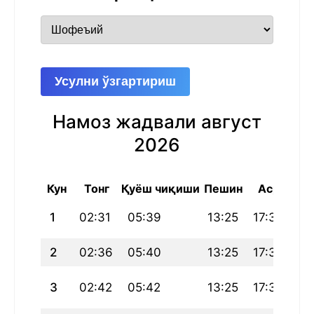
Усулни ўзгартириш
Намоз жадвали август
2026
Кун
Тонг
Қуёш чиқиши
Пешин
Аср
Ш
1
02:31
05:39
13:25
17:36
21
2
02:36
05:40
13:25
17:36
21
3
02:42
05:42
13:25
17:35
21