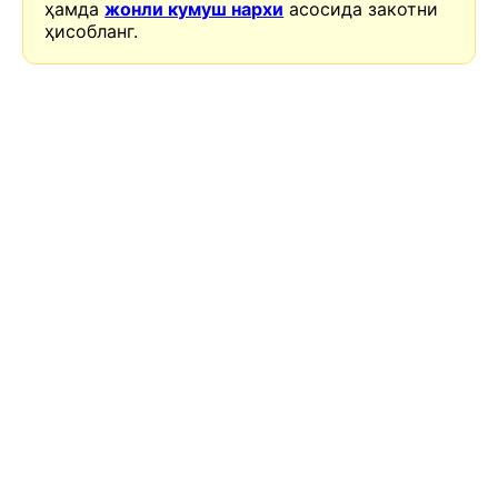
ҳамда
жонли кумуш нархи
асосида закотни
ҳисобланг.