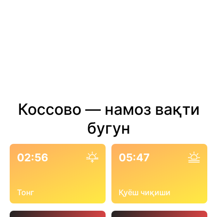
Коссово — намоз вақти
бугун
02:56
05:47
Тонг
Қуёш чиқиши