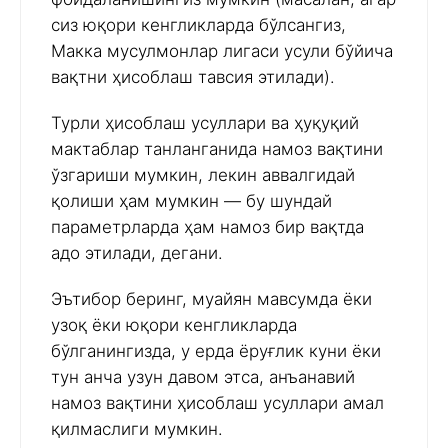
сиз юқори кенгликларда бўлсангиз,
Макка мусулмонлар лигаси усули бўйича
вақтни ҳисоблаш тавсия этилади).
Турли ҳисоблаш усуллари ва ҳуқуқий
мактаблар танланганида намоз вақтини
ўзгариши мумкин, лекин аввалгидай
қолиши ҳам мумкин — бу шундай
параметрларда ҳам намоз бир вақтда
адо этилади, дегани.
Эътибор беринг, муайян мавсумда ёки
узоқ ёки юқори кенгликларда
бўлганингизда, у ерда ёруғлик куни ёки
тун анча узун давом этса, анъанавий
намоз вақтини ҳисоблаш усуллари амал
қилмаслиги мумкин.