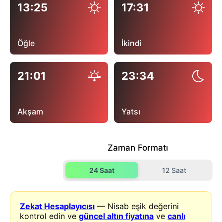
13:25
17:31
Öğle
İkindi
21:01
23:34
Akşam
Yatsı
Zaman Formatı
24 Saat
12 Saat
Zekat Hesaplayıcısı
— Nisab eşik değerini
kontrol edin ve
güncel altın fiyatına
ve
canlı