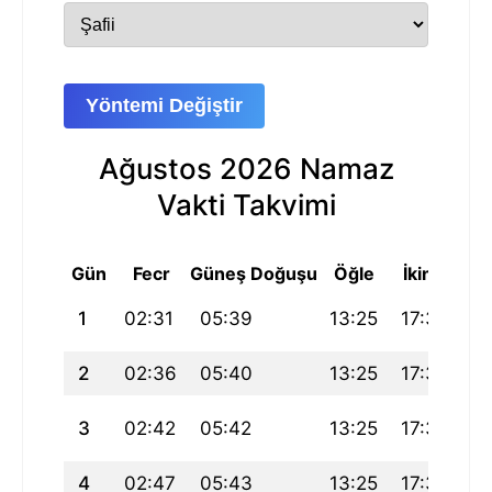
Yöntemi Değiştir
Ağustos 2026 Namaz
Vakti Takvimi
Gün
Fecr
Güneş Doğuşu
Öğle
İkindi
Ak
1
02:31
05:39
13:25
17:36
21
2
02:36
05:40
13:25
17:36
21
3
02:42
05:42
13:25
17:35
21
4
02:47
05:43
13:25
17:34
21