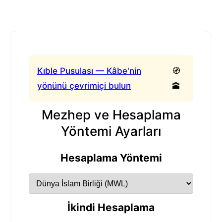
Kıble Pusulası — Kâbe'nin
🧭
yönünü çevrimiçi bulun
🕋
Mezhep ve Hesaplama
Yöntemi Ayarları
Hesaplama Yöntemi
İkindi Hesaplama