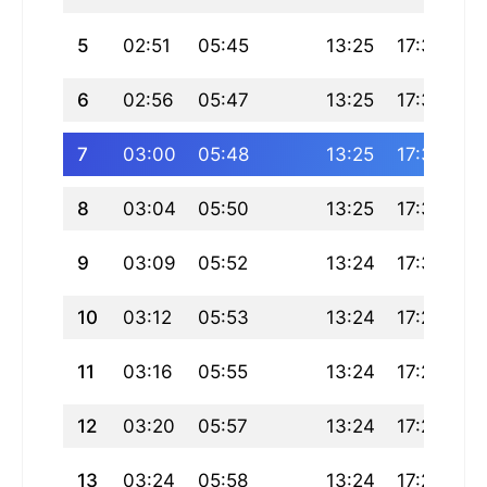
5
02:51
05:45
13:25
17:33
21
6
02:56
05:47
13:25
17:32
21
7
03:00
05:48
13:25
17:31
21
8
03:04
05:50
13:25
17:31
20
9
03:09
05:52
13:24
17:30
20
10
03:12
05:53
13:24
17:29
20
11
03:16
05:55
13:24
17:28
20
12
03:20
05:57
13:24
17:27
20
13
03:24
05:58
13:24
17:26
2