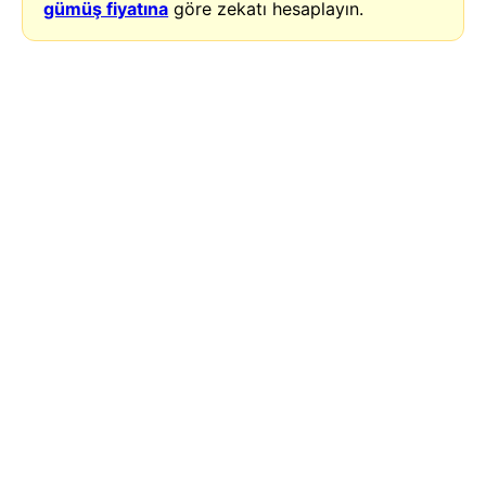
gümüş fiyatına
göre zekatı hesaplayın.