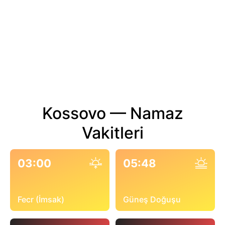
Kossovo — Namaz
Vakitleri
03:00
05:48
Fecr (İmsak)
Güneş Doğuşu