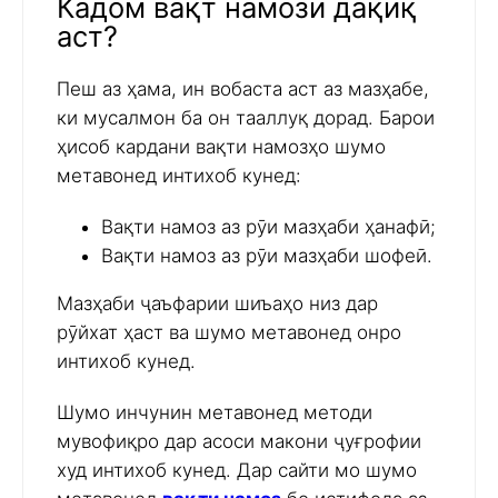
Кадом вақт намози дақиқ
аст?
Пеш аз ҳама, ин вобаста аст аз мазҳабе,
ки мусалмон ба он тааллуқ дорад. Барои
ҳисоб кардани вақти намозҳо шумо
метавонед интихоб кунед:
Вақти намоз аз рӯи мазҳаби ҳанафӣ;
Вақти намоз аз рӯи мазҳаби шофеӣ.
Мазҳаби ҷаъфарии шиъаҳо низ дар
рӯйхат ҳаст ва шумо метавонед онро
интихоб кунед.
Шумо инчунин метавонед методи
мувофиқро дар асоси макони ҷуғрофии
худ интихоб кунед. Дар сайти мо шумо