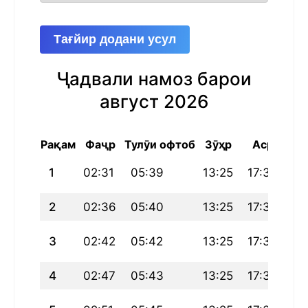
Тағйир додани усул
Ҷадвали намоз барои
август 2026
Рақам
Фаҷр
Тулӯи офтоб
Зӯҳр
Аср
Маг
1
02:31
05:39
13:25
17:36
21
2
02:36
05:40
13:25
17:36
21
3
02:42
05:42
13:25
17:35
21
4
02:47
05:43
13:25
17:34
21