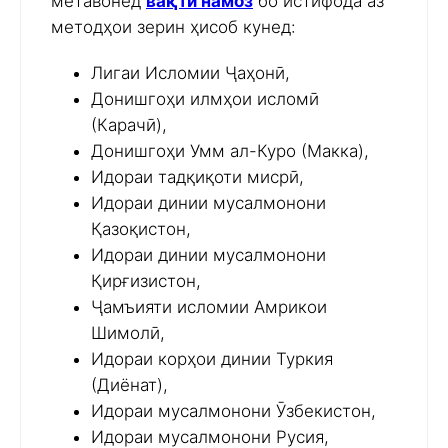
метавонед
вақти намоз
бо истифода аз
методҳои зерин ҳисоб кунед:
Лигаи Исломии Ҷаҳонӣ,
Донишгоҳи илмҳои исломӣ
(Карачӣ),
Донишгоҳи Умм ал-Куро (Макка),
Идораи тадқиқоти мисрӣ,
Идораи динии мусалмонони
Қазоқистон,
Идораи динии мусалмонони
Қирғизистон,
Ҷамъияти исломии Амрикои
Шимолӣ,
Идораи корҳои динии Туркия
(Диёнат),
Идораи мусалмонони Ӯзбекистон,
Идораи мусалмонони Русия,