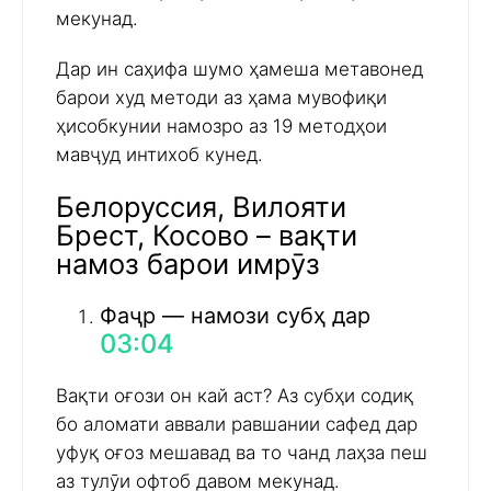
мекунад.
Дар ин саҳифа шумо ҳамеша метавонед
барои худ методи аз ҳама мувофиқи
ҳисобкунии намозро аз 19 методҳои
мавҷуд интихоб кунед.
Белоруссия, Вилояти
Брест, Косово – вақти
намоз барои имрӯз
Фаҷр — намози субҳ дар
03:04
Вақти оғози он кай аст? Аз субҳи содиқ
бо аломати аввали равшании сафед дар
уфуқ оғоз мешавад ва то чанд лаҳза пеш
аз тулӯи офтоб давом мекунад.