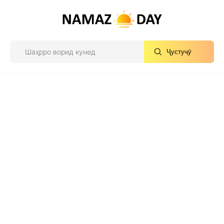
Ҷустуҷӯ