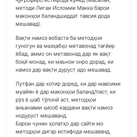
ҷуғрофиро истифода кунед (масалан,
методи Лигаи Исломии Макка барои
маконҳои баландшиддат тавсия дода
мешавад).
Вақти намоз вобаста ба методҳои
гуногун ва мазҳабҳо метавонад тағйир
ёбад, аммо он метавонад дар як вақт
боқӣ монад, ки маънои онро дорад, ки
намоз дар вақти дуруст адо мешавад.
Лутфан дар хотир доред, ки дар мавсими
муайян ё дар маконҳои баланд/паст, ки
рӯз ё шаб тӯлонӣ аст, методҳои
анъанавии ҳисоб кардани вақти намоз
нодуруст мешаванд.
Барои чунин ҳолатҳо дар сайти мо
методҳои дигар истифода мешаванд,