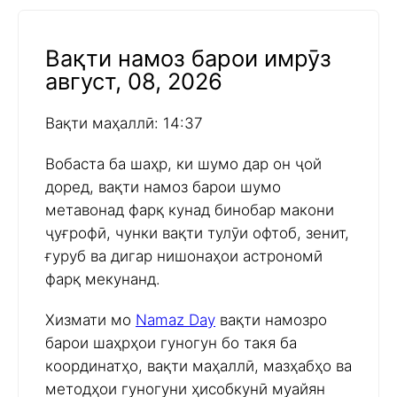
Вақти намоз барои имрӯз
август, 08, 2026
Вақти маҳаллӣ: 14:37
Вобаста ба шаҳр, ки шумо дар он ҷой
доред, вақти намоз барои шумо
метавонад фарқ кунад бинобар макони
ҷуғрофӣ, чунки вақти тулӯи офтоб, зенит,
ғуруб ва дигар нишонаҳои астрономӣ
фарқ мекунанд.
Хизмати мо
Namaz Day
вақти намозро
барои шаҳрҳои гуногун бо такя ба
координатҳо, вақти маҳаллӣ, мазҳабҳо ва
методҳои гуногуни ҳисобкунӣ муайян