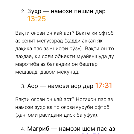
Зуҳр — намози пешин дар
13:25
Вақти оғози он кай аст? Вақте ки офтоб
аз зенит мегузарад (ҳадди аққал як
дақиқа пас аз «нисфи рӯз»). Вақти он то
лаҳзае, ки сояи объекти муайяншуда ду
маротиба аз баландии он бештар
мешавад, давом мекунад.
17:31
Аср — намози аср дар
Вақти оғози он кай аст? Ногаҳон пас аз
намози зуҳр ва то оғози ғуруби офтоб
(ҳангоми расидани диск ба уфуқ).
Магриб — намози шом пас аз