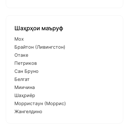
Шаҳрҳои маъруф
Мох
Брайтон (Ливингстон)
Отаке
Петриков
Сан Бруно
Белгат
Миичина
Шаҳриёр
Морристаун (Моррис)
Жангелдино