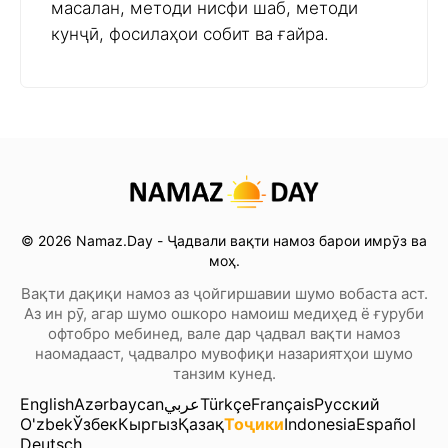
масалан, методи нисфи шаб, методи
кунҷӣ, фосилаҳои собит ва ғайра.
© 2026 Namaz.Day - Ҷадвали вақти намоз барои имрӯз ва
моҳ.
Вақти дақиқи намоз аз ҷойгиршавии шумо вобаста аст.
Аз ин рӯ, агар шумо ошкоро намоиш медиҳед ё ғуруби
офтобро мебинед, вале дар ҷадвал вақти намоз
наомадааст, ҷадвалро мувофиқи назариятҳои шумо
танзим кунед.
English
Azərbaycan
عربي
Türkçe
Français
Русский
O'zbek
Ўзбек
Кыргыз
Қазақ
Тоҷики
Indonesia
Español
Deutsch