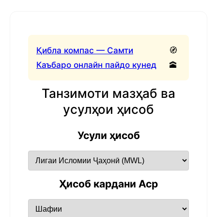
Қибла компас — Самти
🧭
Каъбаро онлайн пайдо кунед
🕋
Танзимоти мазҳаб ва
усулҳои ҳисоб
Усули ҳисоб
Ҳисоб кардани Аср