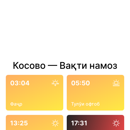
Косово — Вақти намоз
03:04
05:50
Фаҷр
Тулӯи офтоб
13:25
17:31