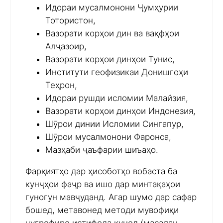
Идораи мусалмонони Ҷумҳурии
Тотористон,
Вазорати корҳои дин ва вақфҳои
Алҷазоир,
Вазорати корҳои динҳои Тунис,
Институти геофизикаи Донишгоҳи
Теҳрон,
Идораи рушди исломии Малайзия,
Вазорати корҳои динҳои Индонезия,
Шӯрои динии Исломии Сингапур,
Шӯрои мусалмонони Фаронса,
Мазҳаби ҷаъфарии шиъаҳо.
Фарқиятҳо дар ҳисоботҳо вобаста ба
кунҷҳои фаҷр ва ишо дар минтақаҳои
гуногун мавҷуданд. Агар шумо дар сафар
бошед, метавонед методи мувофиқи