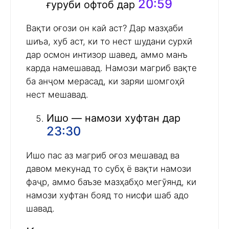
20:59
ғуруби офтоб дар
Вақти оғози он кай аст? Дар мазҳаби
шиъа, хуб аст, ки то нест шудани сурхӣ
дар осмон интизор шавед, аммо манъ
карда намешавад. Намози магриб вақте
ба анҷом мерасад, ки заряи шомгоҳӣ
нест мешавад.
Ишо — намози хуфтан дар
23:30
Ишо пас аз магриб оғоз мешавад ва
давом мекунад то субҳ ё вақти намози
фаҷр, аммо баъзе мазҳабҳо мегӯянд, ки
намози хуфтан бояд то нисфи шаб адо
шавад.