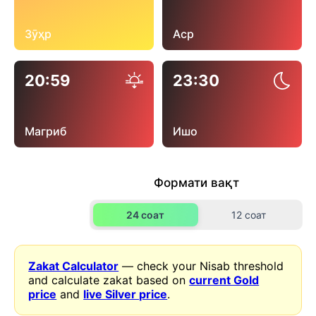
Зӯҳр
Аср
20:59
23:30
Магриб
Ишо
Формати вақт
24 соат
12 соат
Zakat Calculator
— check your Nisab threshold
and calculate zakat based on
current Gold
price
and
live Silver price
.