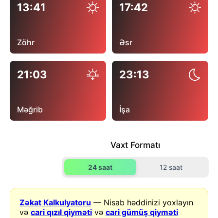
13:41
17:42
Zöhr
Əsr
21:03
23:13
Məğrib
İşa
Vaxt Formatı
24 saat
12 saat
Zəkat Kalkulyatoru
— Nisab həddinizi yoxlayın
və
cari qızıl qiyməti
və
cari gümüş qiyməti