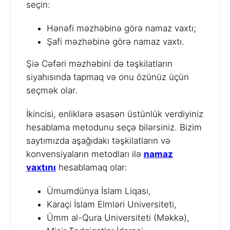
seçin:
Hənəfi məzhəbinə görə namaz vaxtı;
Şafi məzhəbinə görə namaz vaxtı.
Şiə Cəfəri məzhəbini də təşkilatların
siyahısında tapmaq və onu özünüz üçün
seçmək olar.
İkincisi, enliklərə əsasən üstünlük verdiyiniz
hesablama metodunu seçə bilərsiniz. Bizim
saytımızda aşağıdakı təşkilatların və
konvensiyaların metodları ilə
namaz
vaxtını
hesablamaq olar:
Ümumdünya İslam Liqası,
Karaçi İslam Elmləri Universiteti,
Ümm al-Qura Universiteti (Məkkə),