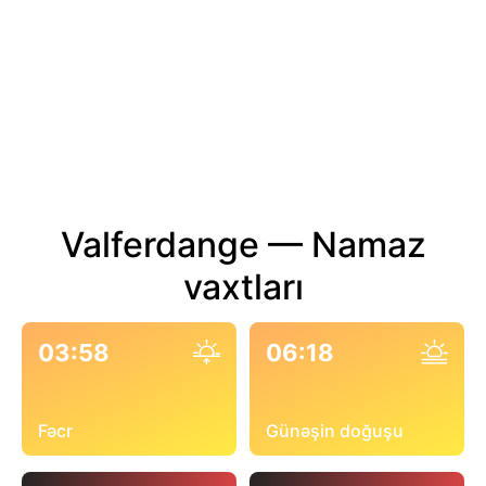
Valferdange — Namaz
vaxtları
03:58
06:18
Fəcr
Günəşin doğuşu