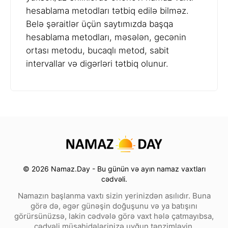
hesablama metodları tətbiq edilə bilməz.
Belə şəraitlər üçün saytımızda başqa
hesablama metodları, məsələn, gecənin
ortası metodu, bucaqlı metod, sabit
intervallar və digərləri tətbiq olunur.
© 2026 Namaz.Day - Bu günün və ayın namaz vaxtları
cədvəli.
Namazın başlanma vaxtı sizin yerinizdən asılıdır. Buna
görə də, əgər günəşin doğuşunu və ya batışını
görürsünüzsə, lakin cədvələ görə vaxt hələ çatmayıbsa,
cədvəli müşahidələrinizə uyğun tənzimləyin.