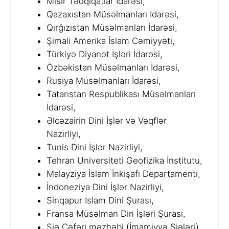
Misir Tədqiqatlar İdarəsi,
Qazaxıstan Müsəlmanları İdarəsi,
Qırğızıstan Müsəlmanları İdarəsi,
Şimali Amerika İslam Cəmiyyəti,
Türkiyə Diyanət İşləri İdarəsi,
Özbəkistan Müsəlmanları İdarəsi,
Rusiya Müsəlmanları İdarəsi,
Tatarıstan Respublikası Müsəlmanları
İdarəsi,
Əlcəzairin Dini İşlər və Vəqflər
Nazirliyi,
Tunis Dini İşlər Nazirliyi,
Tehran Universiteti Geofizika İnstitutu,
Malayziya İslam İnkişafı Departamenti,
İndoneziya Dini İşlər Nazirliyi,
Sinqapur İslam Dini Şurası,
Fransa Müsəlman Din İşləri Şurası,
Şiə Cəfəri məzhəbi (İmamiyyə Şiələri).