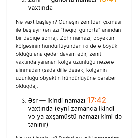
vaxtında
Nə vaxt başlayır? Günəşin zenitdən çıxması
ilə başlayır (ən azı "həqiqi günorta" anından
bir dəqiqə sonra). Zöhr namazı, obyektin
kölgəsinin hündürlüyündən iki dəfə böyük
olduğu ana qədər davam edir, zenit
vaxtında yaranan kölgə uzunluğu nəzərə
alınmadan (sadə dillə desək, kölgənin
uzunluğu obyektin hündürlüyünə bərabər
olduqda).
17:42
Əsr — ikindi namazı
vaxtında (eyni zamanda ikindi
və ya axşamüstü namazı kimi də
tanınır)