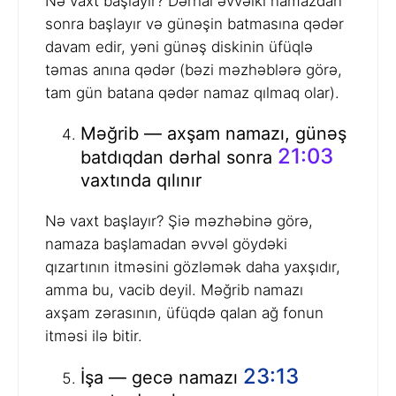
Nə vaxt başlayır? Dərhal əvvəlki namazdan
sonra başlayır və günəşin batmasına qədər
davam edir, yəni günəş diskinin üfüqlə
təmas anına qədər (bəzi məzhəblərə görə,
tam gün batana qədər namaz qılmaq olar).
Məğrib — axşam namazı, günəş
21:03
batdıqdan dərhal sonra
vaxtında qılınır
Nə vaxt başlayır? Şiə məzhəbinə görə,
namaza başlamadan əvvəl göydəki
qızartının itməsini gözləmək daha yaxşıdır,
amma bu, vacib deyil. Məğrib namazı
axşam zərasının, üfüqdə qalan ağ fonun
itməsi ilə bitir.
23:13
İşa — gecə namazı