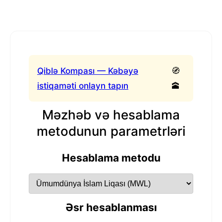
Qiblə Kompası — Kəbəyə
🧭
istiqaməti onlayn tapın
🕋
Məzhəb və hesablama
metodunun parametrləri
Hesablama metodu
Əsr hesablanması