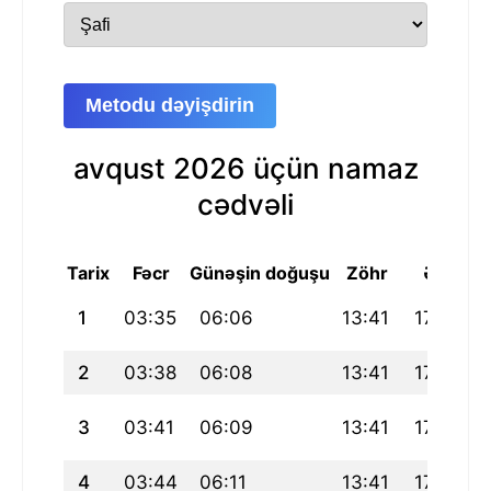
Metodu dəyişdirin
avqust 2026 üçün namaz
cədvəli
Tarix
Fəcr
Günəşin doğuşu
Zöhr
Əsr
M
1
03:35
06:06
13:41
17:48
2
03:38
06:08
13:41
17:48
3
03:41
06:09
13:41
17:47
4
03:44
06:11
13:41
17:46