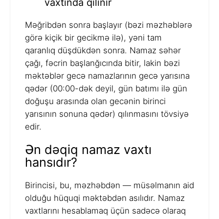
vaxtında qılınır
Məğribdən sonra başlayır (bəzi məzhəblərə
görə kiçik bir gecikmə ilə), yəni tam
qaranlıq düşdükdən sonra. Namaz səhər
çağı, fəcrin başlanğıcında bitir, lakin bəzi
məktəblər gecə namazlarının gecə yarısına
qədər (00:00-dək deyil, gün batımı ilə gün
doğuşu arasında olan gecənin birinci
yarısının sonuna qədər) qılınmasını tövsiyə
edir.
Ən dəqiq namaz vaxtı
hansıdır?
Birincisi, bu, məzhəbdən — müsəlmanın aid
olduğu hüquqi məktəbdən asılıdır. Namaz
vaxtlarını hesablamaq üçün sadəcə olaraq