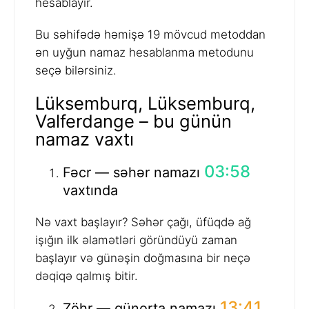
hesablayır.
Bu səhifədə həmişə 19 mövcud metoddan
ən uyğun namaz hesablanma metodunu
seçə bilərsiniz.
Lüksemburq, Lüksemburq,
Valferdange – bu günün
namaz vaxtı
03:58
Fəcr — səhər namazı
vaxtında
Nə vaxt başlayır? Səhər çağı, üfüqdə ağ
işığın ilk əlamətləri göründüyü zaman
başlayır və günəşin doğmasına bir neçə
dəqiqə qalmış bitir.
13:41
Zöhr — günorta namazı