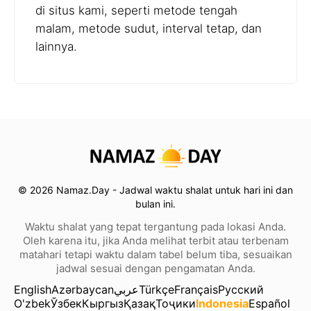
di situs kami, seperti metode tengah
malam, metode sudut, interval tetap, dan
lainnya.
© 2026 Namaz.Day - Jadwal waktu shalat untuk hari ini dan
bulan ini.
Waktu shalat yang tepat tergantung pada lokasi Anda.
Oleh karena itu, jika Anda melihat terbit atau terbenam
matahari tetapi waktu dalam tabel belum tiba, sesuaikan
jadwal sesuai dengan pengamatan Anda.
English
Azərbaycan
عربي
Türkçe
Français
Русский
O'zbek
Ўзбек
Кыргыз
Қазақ
Тоҷики
Indonesia
Español