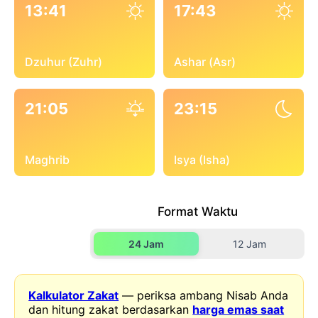
13:41
17:43
Dzuhur (Zuhr)
Ashar (Asr)
21:05
23:15
Maghrib
Isya (Isha)
Format Waktu
24 Jam
12 Jam
Kalkulator Zakat
— periksa ambang Nisab Anda
dan hitung zakat berdasarkan
harga emas saat