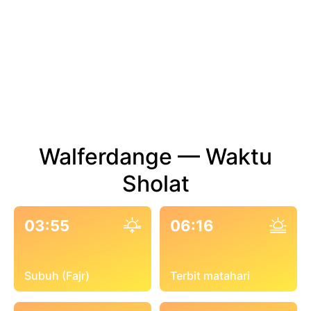
Walferdange — Waktu
Sholat
03:55
06:16
Subuh (Fajr)
Terbit matahari