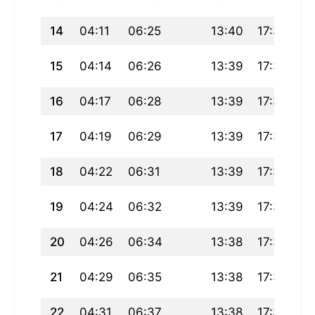
14
04:11
06:25
13:40
17:38
2
15
04:14
06:26
13:39
17:37
2
16
04:17
06:28
13:39
17:36
20
17
04:19
06:29
13:39
17:35
2
18
04:22
06:31
13:39
17:34
2
19
04:24
06:32
13:39
17:33
2
20
04:26
06:34
13:38
17:32
2
21
04:29
06:35
13:38
17:31
20
22
04:31
06:37
13:38
17:30
2