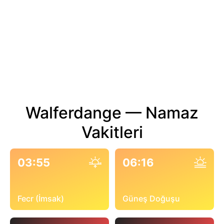
Walferdange — Namaz
Vakitleri
03:55
06:16
Fecr (İmsak)
Güneş Doğuşu