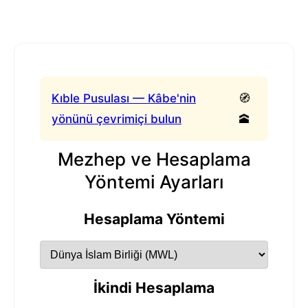
Kıble Pusulası — Kâbe'nin
🧭
yönünü çevrimiçi bulun
🕋
Mezhep ve Hesaplama
Yöntemi Ayarları
Hesaplama Yöntemi
İkindi Hesaplama