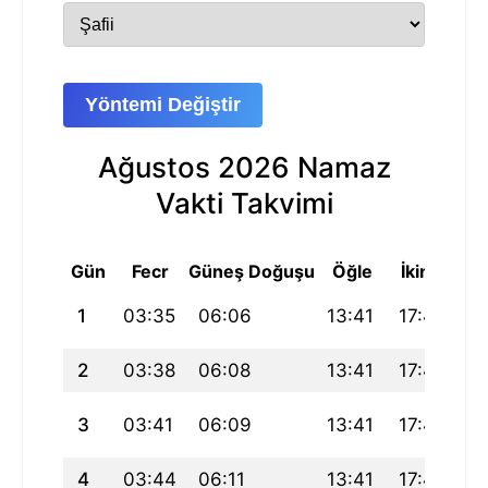
Yöntemi Değiştir
Ağustos 2026 Namaz
Vakti Takvimi
Gün
Fecr
Güneş Doğuşu
Öğle
İkindi
A
1
03:35
06:06
13:41
17:48
21
2
03:38
06:08
13:41
17:48
21
3
03:41
06:09
13:41
17:47
21
4
03:44
06:11
13:41
17:46
21