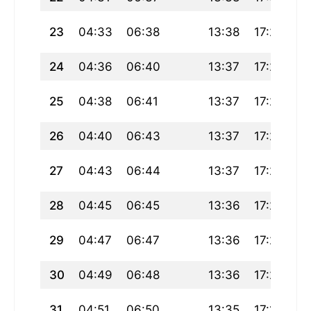
23
04:33
06:38
13:38
17:29
2
24
04:36
06:40
13:37
17:28
2
25
04:38
06:41
13:37
17:26
2
26
04:40
06:43
13:37
17:25
20
27
04:43
06:44
13:37
17:24
2
28
04:45
06:45
13:36
17:23
2
29
04:47
06:47
13:36
17:22
2
30
04:49
06:48
13:36
17:20
2
31
04:51
06:50
13:35
17:19
20