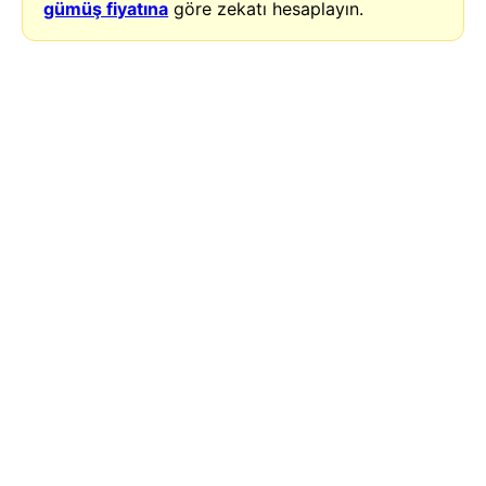
gümüş fiyatına
göre zekatı hesaplayın.