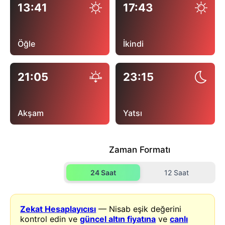
13:41
17:43
Öğle
İkindi
21:05
23:15
Akşam
Yatsı
Zaman Formatı
24 Saat
12 Saat
Zekat Hesaplayıcısı
— Nisab eşik değerini
kontrol edin ve
güncel altın fiyatına
ve
canlı