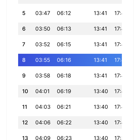
5
03:47
06:12
13:41
17:46
21
6
03:50
06:13
13:41
17:45
21
7
03:52
06:15
13:41
17:44
21
8
03:55
06:16
13:41
17:43
21
9
03:58
06:18
13:41
17:42
21
10
04:01
06:19
13:40
17:42
21
11
04:03
06:21
13:40
17:41
21
12
04:06
06:22
13:40
17:40
2
13
04:09
06:23
13:40
17:39
2