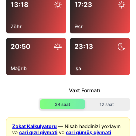
13:18
17:23
Zöhr
Əsr
20:50
23:13
Məğrib
İşa
Vaxt Formatı
24 saat
12 saat
Zəkat Kalkulyatoru
— Nisab həddinizi yoxlayın
və
cari qızıl qiyməti
və
cari gümüş qiyməti