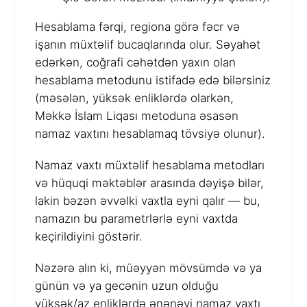
Hesablama fərqi, regiona görə fəcr və
işanın müxtəlif bucaqlarında olur. Səyahət
edərkən, coğrafi cəhətdən yaxın olan
hesablama metodunu istifadə edə bilərsiniz
(məsələn, yüksək enliklərdə olarkən,
Məkkə İslam Liqası metoduna əsasən
namaz vaxtını hesablamaq tövsiyə olunur).
Namaz vaxtı müxtəlif hesablama metodları
və hüquqi məktəblər arasında dəyişə bilər,
lakin bəzən əvvəlki vaxtla eyni qalır — bu,
namazın bu parametrlərlə eyni vaxtda
keçirildiyini göstərir.
Nəzərə alın ki, müəyyən mövsümdə və ya
günün və ya gecənin uzun olduğu
yüksək/az enliklərdə ənənəvi namaz vaxtı