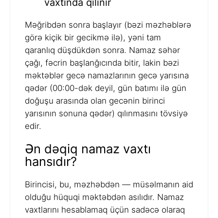
vaxtında qılınır
Məğribdən sonra başlayır (bəzi məzhəblərə
görə kiçik bir gecikmə ilə), yəni tam
qaranlıq düşdükdən sonra. Namaz səhər
çağı, fəcrin başlanğıcında bitir, lakin bəzi
məktəblər gecə namazlarının gecə yarısına
qədər (00:00-dək deyil, gün batımı ilə gün
doğuşu arasında olan gecənin birinci
yarısının sonuna qədər) qılınmasını tövsiyə
edir.
Ən dəqiq namaz vaxtı
hansıdır?
Birincisi, bu, məzhəbdən — müsəlmanın aid
olduğu hüquqi məktəbdən asılıdır. Namaz
vaxtlarını hesablamaq üçün sadəcə olaraq