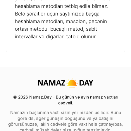
hesablama metodları tətbiq edilə bilməz.
Belə şəraitlər üçün saytımızda başqa
hesablama metodları, məsələn, gecənin
ortası metodu, bucaqlı metod, sabit
intervallar və digərləri tətbiq olunur.
© 2026 Namaz.Day - Bu günün və ayın namaz vaxtları
cədvəli.
Namazın başlanma vaxtı sizin yerinizdən asılıdır. Buna
görə də, əgər günəşin doğuşunu və ya batışını
görürsünüzsə, lakin cədvələ görə vaxt hələ çatmayıbsa,
cədvəli müşahidələrinizə uyğun tənzimləyin.