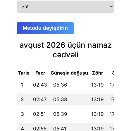
Metodu dəyişdirin
avqust 2026 üçün namaz
cədvəli
Tarix
Fəcr
Günəşin doğuşu
Zöhr
Əsr
M
1
02:43
05:36
13:19
17:29
2
2
02:47
05:38
13:19
17:28
2
3
02:51
05:39
13:19
17:27
4
02:55
05:41
13:19
17:27