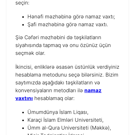
seçin:
Hənəfi məzhəbinə görə namaz vaxtı;
Şafi məzhəbinə görə namaz vaxtı.
Şiə Cəfəri məzhəbini də təşkilatların
siyahısında tapmaq və onu özünüz üçün
seçmək olar.
İkincisi, enliklərə əsasən üstünlük verdiyiniz
hesablama metodunu seçə bilərsiniz. Bizim
saytımızda aşağıdakı təşkilatların və
konvensiyaların metodları ilə
namaz
vaxtını
hesablamaq olar:
Ümumdünya İslam Liqası,
Karaçi İslam Elmləri Universiteti,
Ümm al-Qura Universiteti (Məkkə),