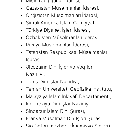
Misir Tədqiqatlar İdarəsi,
Qazaxıstan Müsəlmanları İdarəsi,
Qırğızıstan Müsəlmanları İdarəsi,
Şimali Amerika İslam Cəmiyyəti,
Türkiyə Diyanət İşləri İdarəsi,
Özbəkistan Müsəlmanları İdarəsi,
Rusiya Müsəlmanları İdarəsi,
Tatarıstan Respublikası Müsəlmanları
İdarəsi,
Əlcəzairin Dini İşlər və Vəqflər
Nazirliyi,
Tunis Dini İşlər Nazirliyi,
Tehran Universiteti Geofizika İnstitutu,
Malayziya İslam İnkişafı Departamenti,
İndoneziya Dini İşlər Nazirliyi,
Sinqapur İslam Dini Şurası,
Fransa Müsəlman Din İşləri Şurası,
Şiə Cəfəri məzhəbi (İmamiyyə Şiələri).