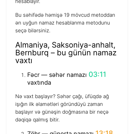
hesablayır.
Bu səhifədə həmişə 19 mövcud metoddan
ən uyğun namaz hesablanma metodunu
seçə bilərsiniz.
Almaniya, Saksoniya-anhalt,
Bernburq – bu günün namaz
vaxtı
03:11
Fəcr — səhər namazı
vaxtında
Nə vaxt başlayır? Səhər çağı, üfüqdə ağ
işığın ilk əlamətləri göründüyü zaman
başlayır və günəşin doğmasına bir neçə
dəqiqə qalmış bitir.
13:18
Zöhr — günorta namazı