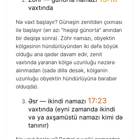
vaxtında
Nə vaxt başlayır? Günəşin zenitdən çıxması
ilə başlayır (ən azı "həqiqi günorta" anından
bir dəqiqə sonra). Zöhr namazı, obyektin
kölgəsinin hündürlüyündən iki dəfə böyük
olduğu ana qədər davam edir, zenit
vaxtında yaranan kölgə uzunluğu nəzərə
alınmadan (sadə dillə desək, kölgənin
uzunluğu obyektin hündürlüyünə bərabər
olduqda).
17:23
Əsr — ikindi namazı
vaxtında (eyni zamanda ikindi
və ya axşamüstü namazı kimi də
tanınır)