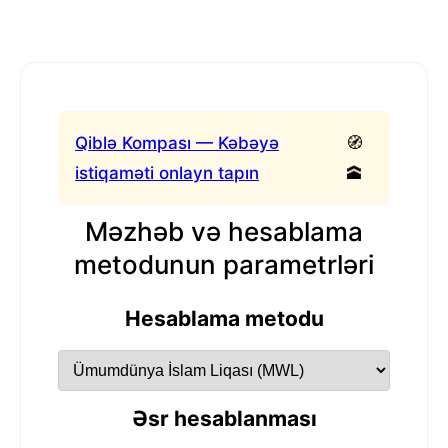
Qiblə Kompası — Kəbəyə
🧭
istiqaməti onlayn tapın
🕋
Məzhəb və hesablama
metodunun parametrləri
Hesablama metodu
Əsr hesablanması