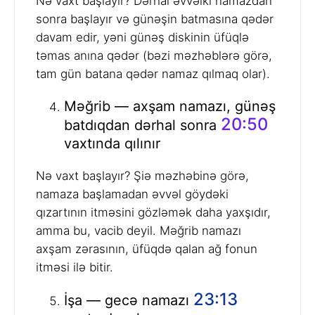
Nə vaxt başlayır? Dərhal əvvəlki namazdan
sonra başlayır və günəşin batmasına qədər
davam edir, yəni günəş diskinin üfüqlə
təmas anına qədər (bəzi məzhəblərə görə,
tam gün batana qədər namaz qılmaq olar).
Məğrib — axşam namazı, günəş
20:50
batdıqdan dərhal sonra
vaxtında qılınır
Nə vaxt başlayır? Şiə məzhəbinə görə,
namaza başlamadan əvvəl göydəki
qızartının itməsini gözləmək daha yaxşıdır,
amma bu, vacib deyil. Məğrib namazı
axşam zərasının, üfüqdə qalan ağ fonun
itməsi ilə bitir.
23:13
İşa — gecə namazı