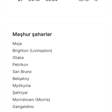
Məşhur şəhərlər
Moja
Brighton (Livinqston)
Otake
Petrikov
San Bruno
Belqatoy
Myitkyina
Şəhriyar
Morristown (Morris)
Gangeldino