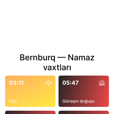
Bernburq — Namaz
vaxtları
03:11
05:47
Fəcr
Günəşin doğuşu