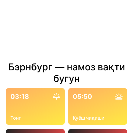
Бэрнбург — намоз вақти
бугун
03:18
05:50
Тонг
Қуёш чиқиши