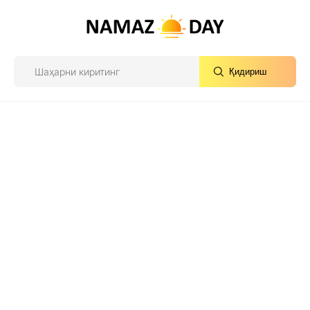
Қидириш