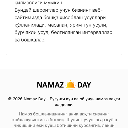
қилмаслиги мумкин.
Бундай шароитлар учун бизнинг веб-
сайтимизда бошқа ҳисоблаш усуллари
қўлланилади, масалан, ярим тун усули,
бурчакли усул, белгиланган интерваллар
ва бошқалар.
© 2026 Namaz.Day - Бугунги кун ва ой учун намоз вақти
жадвали.
Намоз бошланишининг аниқ вақти сизнинг
жойлашувингизга боғлиқ. Шунинг учун, агар қуёш
чиқишини ёки қуёш ботишини кўрсангиз, лекин