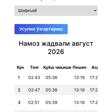
Усулни ўзгартириш
Намоз жадвали август
2026
Кун
Тонг
Қуёш чиқиши
Пешин
Аср
Ш
1
02:43
05:36
13:19
17:29
21
2
02:47
05:38
13:19
17:28
21
3
02:51
05:39
13:19
17:27
20