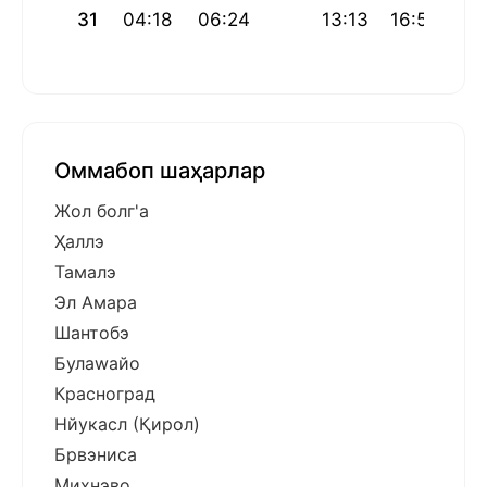
31
04:18
06:24
13:13
16:57
20
Оммабоп шаҳарлар
Жол болг'а
Ҳаллэ
Тамалэ
Эл Амара
Шантобэ
Булаwайо
Красноград
Нйукасл (Қирол)
Брвэниcа
Михнэво