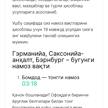
вақт, мазҳаблар ва турли ҳисоблаш
усулларига асосланиб.
Ушбу саҳифада сиз намоз вақтларини
ҳисоблаш учун 19 мавжуд усулдан сизга
энг мақбулини танлаб олишингиз
мумкин.
Гэрманийа, Саксонийа-
анҳалт, Бэрнбург – бугунги
намоз вақти
Бомдод — тонгги намоз
03:18
Қачон бошланади? Офоқдаги биринчи
ёруғлик белгилари билан тонг
бошланади ва қуёш чиқишига яқин