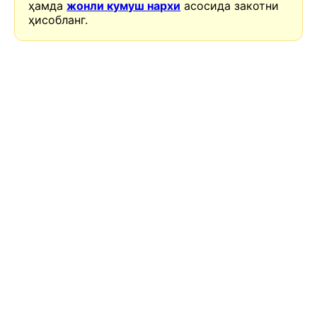
ҳамда
жонли кумуш нархи
асосида закотни
ҳисобланг.