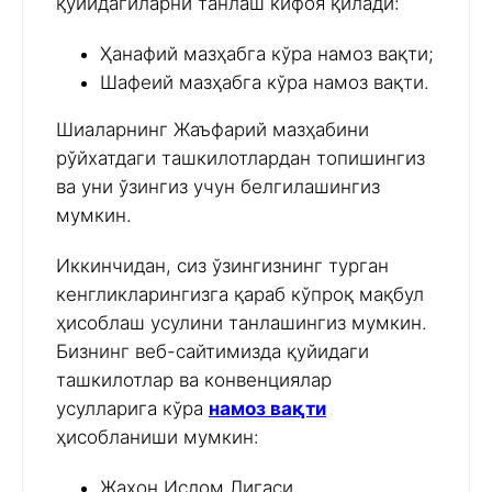
қуйидагиларни танлаш кифоя қилади:
Ҳанафий мазҳабга кўра намоз вақти;
Шафеий мазҳабга кўра намоз вақти.
Шиаларнинг Жаъфарий мазҳабини
рўйхатдаги ташкилотлардан топишингиз
ва уни ўзингиз учун белгилашингиз
мумкин.
Иккинчидан, сиз ўзингизнинг турган
кенгликларингизга қараб кўпроқ мақбул
ҳисоблаш усулини танлашингиз мумкин.
Бизнинг веб-сайтимизда қуйидаги
ташкилотлар ва конвенциялар
усулларига кўра
намоз вақти
ҳисобланиши мумкин:
Жаҳон Ислом Лигаси,