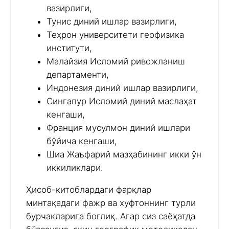
вазирлиги,
Тунис диний ишлар вазирлиги,
Теҳрон университети геофизика
институти,
Малайзия Исломий ривожланиш
департаменти,
Индонезия диний ишлар вазирлиги,
Сингапур Исломий диний маслаҳат
кенгаши,
Франция мусулмон диний ишлари
бўйича кенгаши,
Шиа Жаъфарий мазҳабининг икки ўн
иккиликлари.
Ҳисоб-китоблардаги фарқлар
минтақадаги фажр ва хуфтоннинг турли
бурчакларига боғлиқ. Агар сиз саёҳатда