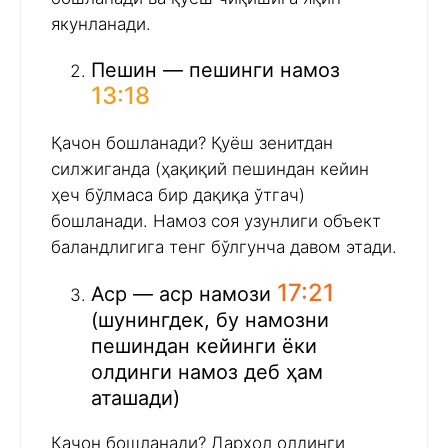
якунланади.
Пешин — пешинги намоз
13:18
Қачон бошланади? Қуёш зенитдан
силжиганда (ҳақиқий пешиндан кейин
ҳеч бўлмаса бир дақиқа ўтгач)
бошланади. Намоз соя узунлиги объект
баландлигига тенг бўлгунча давом этади.
17:21
Аср — аср намози
(шунингдек, бу намозни
пешиндан кейинги ёки
олдинги намоз деб ҳам
аташади)
Қачон бошланади? Дарҳол олдинги