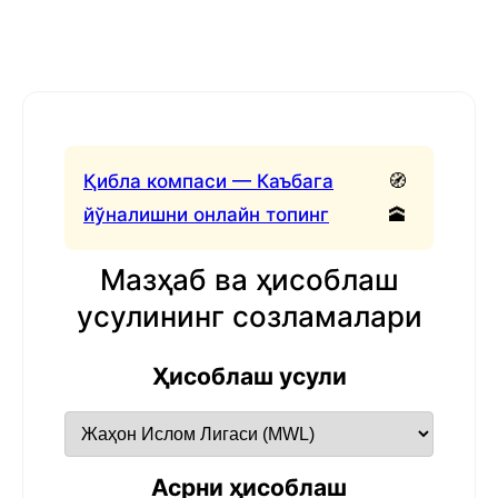
Қибла компаси — Каъбага
🧭
йўналишни онлайн топинг
🕋
Мазҳаб ва ҳисоблаш
усулининг созламалари
Ҳисоблаш усули
Асрни ҳисоблаш