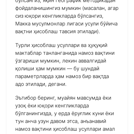
бўлсангиз, яқин географик методикадан
фойдаланишингиз мумкин (масалан, агар
сиз юқори кенгликларда бўлсангиз,
Макка мусулмонлар лигаси усули бўйича
вақтни ҳисоблаш тавсия этилади).
Турли ҳисоблаш усуллари ва ҳуқуқий
мактаблар танланганида намоз вақтини
ўзгариши мумкин, лекин аввалгидай
қолиши ҳам мумкин — бу шундай
параметрларда ҳам намоз бир вақтда
адо этилади, дегани.
Эътибор беринг, муайян мавсумда ёки
узоқ ёки юқори кенгликларда
бўлганингизда, у ерда ёруғлик куни ёки
тун анча узун давом этса, анъанавий
намоз вақтини ҳисоблаш усуллари амал