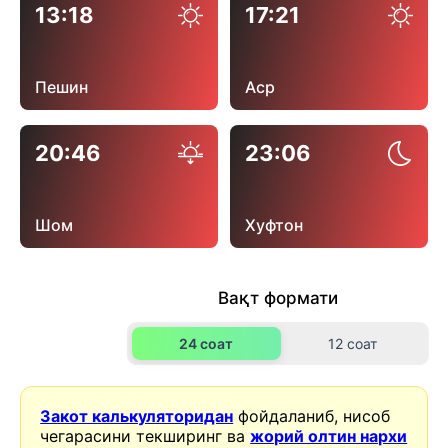
13:18
17:21
Пешин
Аср
20:46
23:06
Шом
Хуфтон
Вақт формати
24 соат
12 соат
Закот калькуляторидан
фойдаланиб, нисоб
чегарасини текширинг ва
жорий олтин нархи