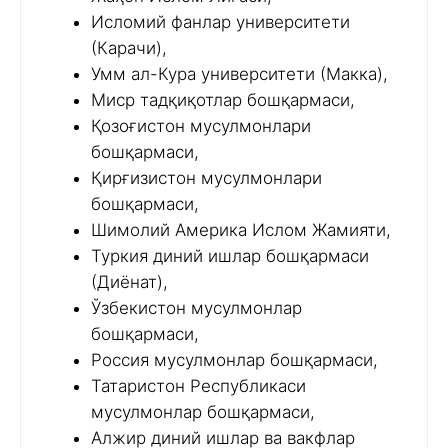
Исломий фанлар университети
(Карачи),
Умм ал-Кура университети (Макка),
Миср тадқиқотлар бошқармаси,
Қозоғистон мусулмонлари
бошқармаси,
Қирғизистон мусулмонлари
бошқармаси,
Шимолий Америка Ислом Жамияти,
Туркия диний ишлар бошқармаси
(Диёнат),
Ўзбекистон мусулмонлар
бошқармаси,
Россия мусулмонлар бошқармаси,
Татаристон Республикаси
мусулмонлар бошқармаси,
Алжир диний ишлар ва вакфлар