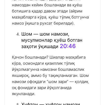
намоздан кейин бошланади ва қуёш
ботишига қадар давом этади (айрим
мазҳабларга кўра, қуёш тўлиқ ботгунча
намоз ўқишга рухсат берилади).
Шом — шом намози,
мусулмонлар қуёш ботган
20:46
заҳоти ўқишади
Қачон бошланади? Шиалар мазҳабига
кўра, осмондаги қизиллик тўлиқ
йўқолмагунча намозни бошламаслик
яхшироқ, аммо бу тақиқланмаган. Шом
намози офоқдаги "шом зари" — қолдиқ
оқ фонидаги зари йўқолганида
якунланади.
Хуфтон — хуфтон намози