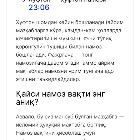
23:06
Хуфтон шомдан кейин бошланади (айрим
мазҳабларга кўра, камдан-кам ҳолларда
кечиктирилиши мумкин), яъни тўлиқ
қоронғулик тушиши билан намоз
бошланади. Фажргача — тонг
намозигача давом этади, аммо айрим
мактаблар намозни ярим тунгача адо
этишни таъкидлайдилар.
Қайси намоз вақти энг
аниқ?
Аввало, бу сиз мансуб бўлган мазҳабга —
исломий ҳуқуқий мактабга боғлиқ.
Намоз вақтини ҳисоблаш учун