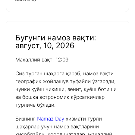
Бугунги намоз вақти:
август, 10, 2026
Маҳаллий вақт: 12:09
Сиз турган шаҳарга қараб, намоз вақти
географик жойлашув туфайли ўзгаради,
чунки қуёш чиқиши, зенит, қуёш ботиши
ва бошқа астрономик кўрсаткичлар
турлича бўлади.
Бизнинг
Namaz Day
хизмати турли
шаҳарлар учун намоз вақтларини
ҳисоблайди, координаталар, маҳаллий