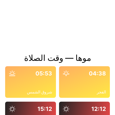
موها — وقت الصلاة
05:53
04:38
الفجر
شروق الشمس
15:12
12:12