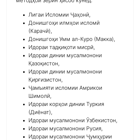
методҳои зерин ҳисоб кунед:
Лигаи Исломии Ҷаҳонӣ,
Донишгоҳи илмҳои исломӣ
(Карачӣ),
Донишгоҳи Умм ал-Куро (Макка),
Идораи тадқиқоти мисрӣ,
Идораи динии мусалмонони
Қазоқистон,
Идораи динии мусалмонони
Қирғизистон,
Ҷамъияти исломии Амрикои
Шимолӣ,
Идораи корҳои динии Туркия
(Диёнат),
Идораи мусалмонони Ӯзбекистон,
Идораи мусалмонони Русия,
Идораи мусалмонони Ҷумҳурии