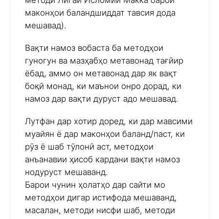
методи Лигаи Исломии Макка барои
маконҳои баландшиддат тавсия дода
мешавад).
Вақти намоз вобаста ба методҳои
гуногун ва мазҳабҳо метавонад тағйир
ёбад, аммо он метавонад дар як вақт
боқӣ монад, ки маънои онро дорад, ки
намоз дар вақти дуруст адо мешавад.
Лутфан дар хотир доред, ки дар мавсими
муайян ё дар маконҳои баланд/паст, ки
рӯз ё шаб тӯлонӣ аст, методҳои
анъанавии ҳисоб кардани вақти намоз
нодуруст мешаванд.
Барои чунин ҳолатҳо дар сайти мо
методҳои дигар истифода мешаванд,
масалан, методи нисфи шаб, методи