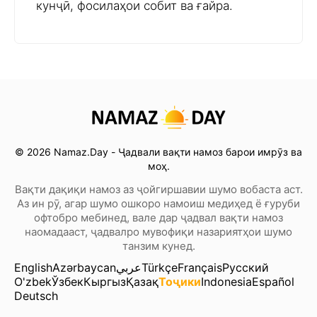
кунҷӣ, фосилаҳои собит ва ғайра.
© 2026 Namaz.Day - Ҷадвали вақти намоз барои имрӯз ва
моҳ.
Вақти дақиқи намоз аз ҷойгиршавии шумо вобаста аст.
Аз ин рӯ, агар шумо ошкоро намоиш медиҳед ё ғуруби
офтобро мебинед, вале дар ҷадвал вақти намоз
наомадааст, ҷадвалро мувофиқи назариятҳои шумо
танзим кунед.
English
Azərbaycan
عربي
Türkçe
Français
Русский
O'zbek
Ўзбек
Кыргыз
Қазақ
Тоҷики
Indonesia
Español
Deutsch