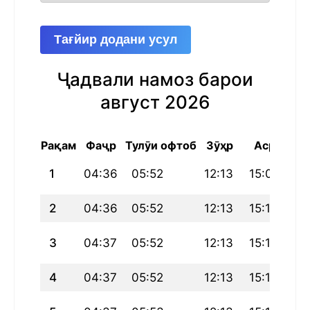
Тағйир додани усул
Ҷадвали намоз барои
август 2026
Рақам
Фаҷр
Тулӯи офтоб
Зӯҳр
Аср
Маг
1
04:36
05:52
12:13
15:09
18
2
04:36
05:52
12:13
15:10
18
3
04:37
05:52
12:13
15:10
18
4
04:37
05:52
12:13
15:11
18