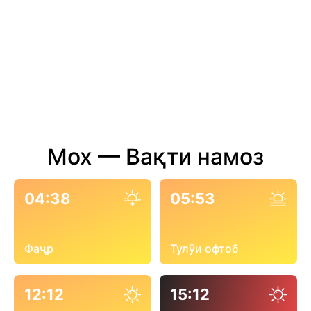
Мох — Вақти намоз
04:38
05:53
Фаҷр
Тулӯи офтоб
12:12
15:12