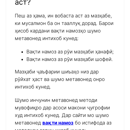
аст?
Пеш аз ҳама, ин вобаста аст аз мазҳабе,
ки мусалмон ба он тааллуқ дорад. Барои
ҳисоб кардани вақти намозҳо шумо
метавонед интихоб кунед:
Вақти намоз аз рӯи мазҳаби ҳанафӣ;
Вақти намоз аз рӯи мазҳаби шофеӣ.
Мазҳаби ҷаъфарии шиъаҳо низ дар
рӯйхат ҳаст ва шумо метавонед онро
интихоб кунед.
Шумо инчунин метавонед методи
мувофиқро дар асоси макони ҷуғрофии
худ интихоб кунед. Дар сайти мо шумо
метавонед
вақти намоз
бо истифода аз