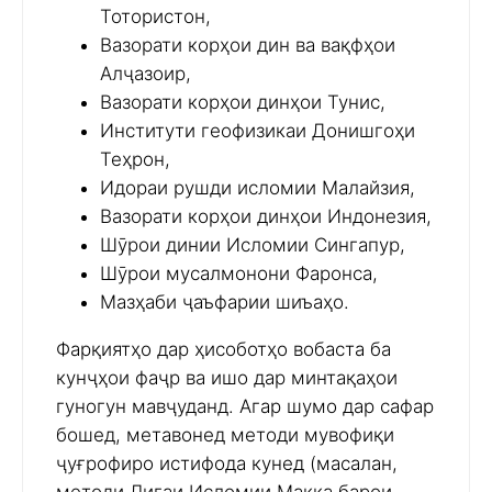
Тотористон,
Вазорати корҳои дин ва вақфҳои
Алҷазоир,
Вазорати корҳои динҳои Тунис,
Институти геофизикаи Донишгоҳи
Теҳрон,
Идораи рушди исломии Малайзия,
Вазорати корҳои динҳои Индонезия,
Шӯрои динии Исломии Сингапур,
Шӯрои мусалмонони Фаронса,
Мазҳаби ҷаъфарии шиъаҳо.
Фарқиятҳо дар ҳисоботҳо вобаста ба
кунҷҳои фаҷр ва ишо дар минтақаҳои
гуногун мавҷуданд. Агар шумо дар сафар
бошед, метавонед методи мувофиқи
ҷуғрофиро истифода кунед (масалан,