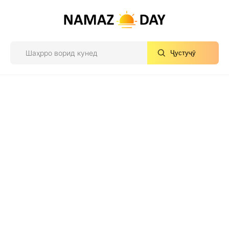
Ҷустуҷӯ