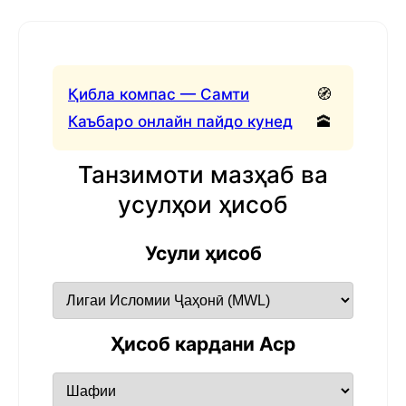
Қибла компас — Самти
🧭
Каъбаро онлайн пайдо кунед
🕋
Танзимоти мазҳаб ва
усулҳои ҳисоб
Усули ҳисоб
Ҳисоб кардани Аср