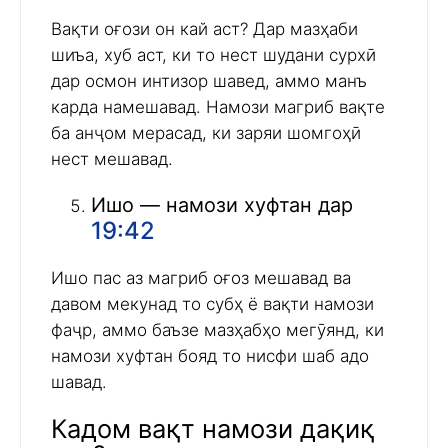
Вақти оғози он кай аст? Дар мазҳаби
шиъа, хуб аст, ки то нест шудани сурхӣ
дар осмон интизор шавед, аммо манъ
карда намешавад. Намози магриб вақте
ба анҷом мерасад, ки заряи шомгоҳӣ
нест мешавад.
Ишо — намози хуфтан дар
19:42
Ишо пас аз магриб оғоз мешавад ва
давом мекунад то субҳ ё вақти намози
фаҷр, аммо баъзе мазҳабҳо мегӯянд, ки
намози хуфтан бояд то нисфи шаб адо
шавад.
Кадом вақт намози дақиқ