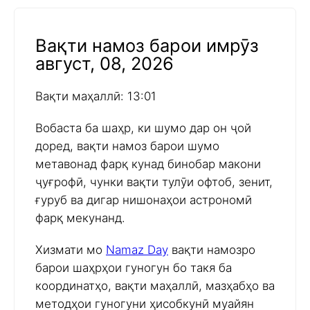
Вақти намоз барои имрӯз
август, 08, 2026
Вақти маҳаллӣ: 13:01
Вобаста ба шаҳр, ки шумо дар он ҷой
доред, вақти намоз барои шумо
метавонад фарқ кунад бинобар макони
ҷуғрофӣ, чунки вақти тулӯи офтоб, зенит,
ғуруб ва дигар нишонаҳои астрономӣ
фарқ мекунанд.
Хизмати мо
Namaz Day
вақти намозро
барои шаҳрҳои гуногун бо такя ба
координатҳо, вақти маҳаллӣ, мазҳабҳо ва
методҳои гуногуни ҳисобкунӣ муайян