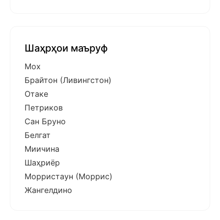
Шаҳрҳои маъруф
Мох
Брайтон (Ливингстон)
Отаке
Петриков
Сан Бруно
Белгат
Миичина
Шаҳриёр
Морристаун (Моррис)
Жангелдино