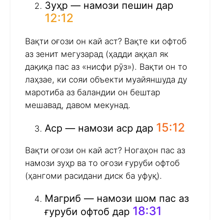
Зуҳр — намози пешин дар
12:12
Вақти оғози он кай аст? Вақте ки офтоб
аз зенит мегузарад (ҳадди аққал як
дақиқа пас аз «нисфи рӯз»). Вақти он то
лаҳзае, ки сояи объекти муайяншуда ду
маротиба аз баландии он бештар
мешавад, давом мекунад.
15:12
Аср — намози аср дар
Вақти оғози он кай аст? Ногаҳон пас аз
намози зуҳр ва то оғози ғуруби офтоб
(ҳангоми расидани диск ба уфуқ).
Магриб — намози шом пас аз
18:31
ғуруби офтоб дар