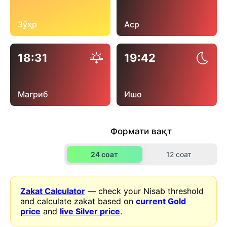
Зӯҳр
Аср
18:31
19:42
Магриб
Ишо
Формати вақт
24 соат
12 соат
Zakat Calculator
— check your Nisab threshold
and calculate zakat based on
current Gold
price
and
live Silver price
.