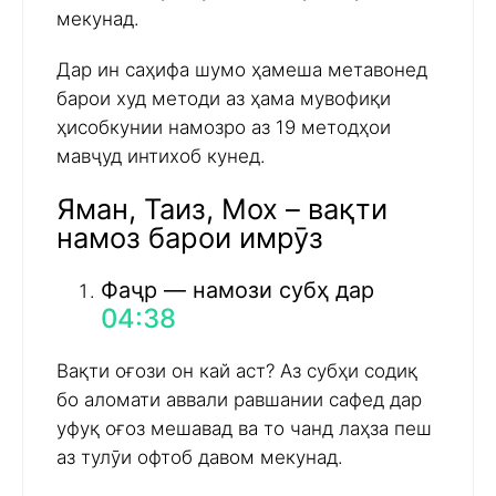
мекунад.
Дар ин саҳифа шумо ҳамеша метавонед
барои худ методи аз ҳама мувофиқи
ҳисобкунии намозро аз 19 методҳои
мавҷуд интихоб кунед.
Яман, Таиз, Мох – вақти
намоз барои имрӯз
Фаҷр — намози субҳ дар
04:38
Вақти оғози он кай аст? Аз субҳи содиқ
бо аломати аввали равшании сафед дар
уфуқ оғоз мешавад ва то чанд лаҳза пеш
аз тулӯи офтоб давом мекунад.