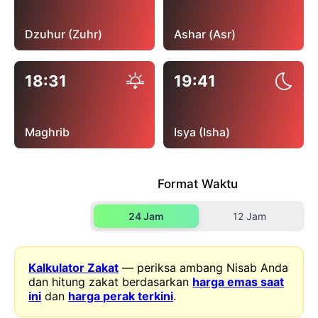
Dzuhur (Zuhr)
Ashar (Asr)
18:31
19:41
Maghrib
Isya (Isha)
Format Waktu
24 Jam
12 Jam
Kalkulator Zakat
— periksa ambang Nisab Anda
dan hitung zakat berdasarkan
harga emas saat
ini
dan
harga perak terkini
.