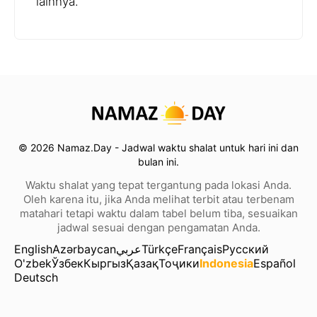
lainnya.
© 2026 Namaz.Day - Jadwal waktu shalat untuk hari ini dan
bulan ini.
Waktu shalat yang tepat tergantung pada lokasi Anda.
Oleh karena itu, jika Anda melihat terbit atau terbenam
matahari tetapi waktu dalam tabel belum tiba, sesuaikan
jadwal sesuai dengan pengamatan Anda.
English
Azərbaycan
عربي
Türkçe
Français
Русский
O'zbek
Ўзбек
Кыргыз
Қазақ
Тоҷики
Indonesia
Español
Deutsch