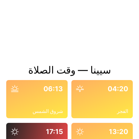
سيينا — وقت الصلاة
06:13
04:20
الفجر
شروق الشمس
17:15
13:20