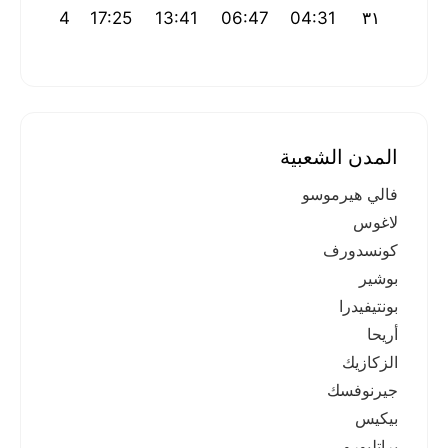
20:34
17:25
13:41
06:47
04:31
٣١
المدن الشعبية
فالي هيرموسو
لاغوس
كونسدورف
بوشير
بونتيفيدرا
أريحا
الزكازيك
جيرنوفسك
بيكيس
براتلبورو