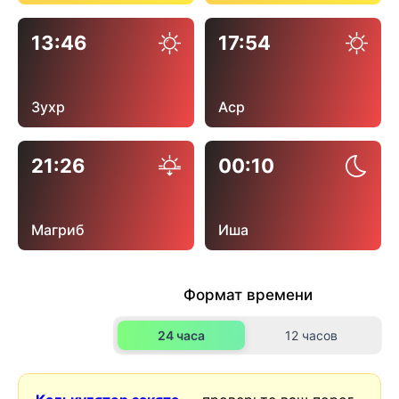
13:46
17:54
Зухр
Аср
21:26
00:10
Магриб
Иша
Формат времени
24 часа
12 часов