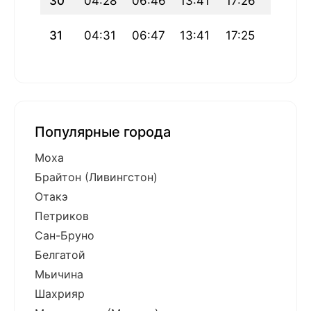
30
04:28
06:46
13:41
17:26
20:37
31
04:31
06:47
13:41
17:25
20:34
Популярные города
Моха
Брайтон (Ливингстон)
Отакэ
Петриков
Сан-Бруно
Белгатой
Мьичина
Шахрияр