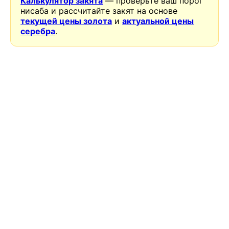
Калькулятор закята
— проверьте ваш порог
нисаба и рассчитайте закят на основе
текущей цены золота
и
актуальной цены
серебра
.