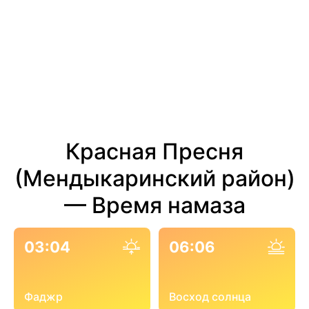
Красная Пресня
(Мендыкаринский район)
— Время намаза
03:04
06:06
Фаджр
Восход солнца