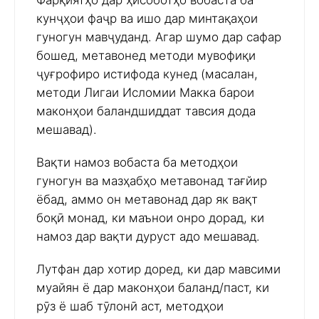
Фарқиятҳо дар ҳисоботҳо вобаста ба
кунҷҳои фаҷр ва ишо дар минтақаҳои
гуногун мавҷуданд. Агар шумо дар сафар
бошед, метавонед методи мувофиқи
ҷуғрофиро истифода кунед (масалан,
методи Лигаи Исломии Макка барои
маконҳои баландшиддат тавсия дода
мешавад).
Вақти намоз вобаста ба методҳои
гуногун ва мазҳабҳо метавонад тағйир
ёбад, аммо он метавонад дар як вақт
боқӣ монад, ки маънои онро дорад, ки
намоз дар вақти дуруст адо мешавад.
Лутфан дар хотир доред, ки дар мавсими
муайян ё дар маконҳои баланд/паст, ки
рӯз ё шаб тӯлонӣ аст, методҳои