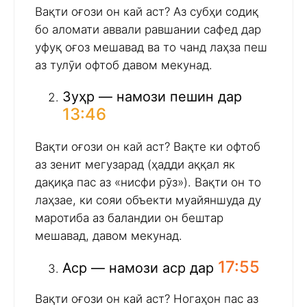
Вақти оғози он кай аст? Аз субҳи содиқ
бо аломати аввали равшании сафед дар
уфуқ оғоз мешавад ва то чанд лаҳза пеш
аз тулӯи офтоб давом мекунад.
Зуҳр — намози пешин дар
13:46
Вақти оғози он кай аст? Вақте ки офтоб
аз зенит мегузарад (ҳадди аққал як
дақиқа пас аз «нисфи рӯз»). Вақти он то
лаҳзае, ки сояи объекти муайяншуда ду
маротиба аз баландии он бештар
мешавад, давом мекунад.
17:55
Аср — намози аср дар
Вақти оғози он кай аст? Ногаҳон пас аз