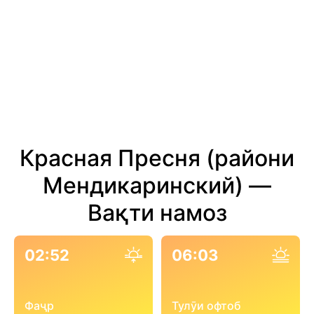
Красная Пресня (райони
Мендикаринский) —
Вақти намоз
02:52
06:03
Фаҷр
Тулӯи офтоб