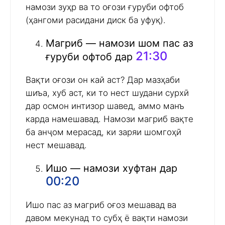
намози зуҳр ва то оғози ғуруби офтоб
(ҳангоми расидани диск ба уфуқ).
Магриб — намози шом пас аз
21:30
ғуруби офтоб дар
Вақти оғози он кай аст? Дар мазҳаби
шиъа, хуб аст, ки то нест шудани сурхӣ
дар осмон интизор шавед, аммо манъ
карда намешавад. Намози магриб вақте
ба анҷом мерасад, ки заряи шомгоҳӣ
нест мешавад.
Ишо — намози хуфтан дар
00:20
Ишо пас аз магриб оғоз мешавад ва
давом мекунад то субҳ ё вақти намози