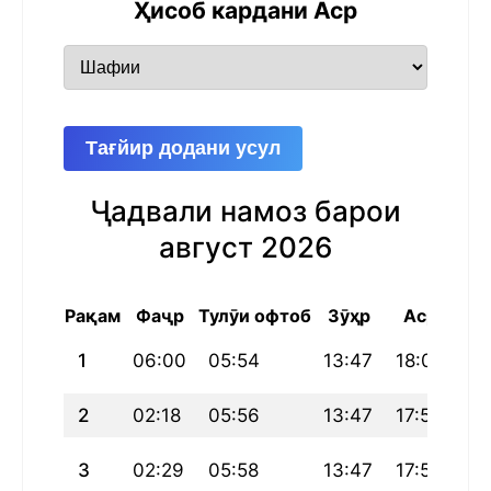
Ҳисоб кардани Аср
Тағйир додани усул
Ҷадвали намоз барои
август 2026
Рақам
Фаҷр
Тулӯи офтоб
Зӯҳр
Аср
Ма
1
06:00
05:54
13:47
18:00
21
2
02:18
05:56
13:47
17:59
21
3
02:29
05:58
13:47
17:58
21