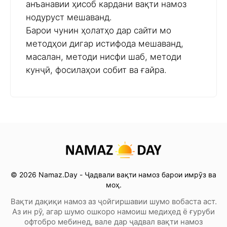
анъанавии ҳисоб кардани вақти намоз
нодуруст мешаванд.
Барои чунин ҳолатҳо дар сайти мо
методҳои дигар истифода мешаванд,
масалан, методи нисфи шаб, методи
кунҷӣ, фосилаҳои собит ва ғайра.
© 2026 Namaz.Day - Ҷадвали вақти намоз барои имрӯз ва
моҳ.
Вақти дақиқи намоз аз ҷойгиршавии шумо вобаста аст.
Аз ин рӯ, агар шумо ошкоро намоиш медиҳед ё ғуруби
офтобро мебинед, вале дар ҷадвал вақти намоз