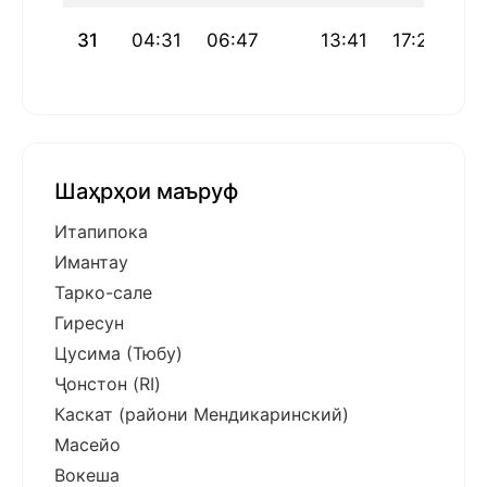
31
04:31
06:47
13:41
17:25
20
Шаҳрҳои маъруф
Итапипока
Имантау
Тарко-сале
Гиресун
Цусима (Тюбу)
Ҷонстон (RI)
Каскат (райони Мендикаринский)
Масейо
Вокеша