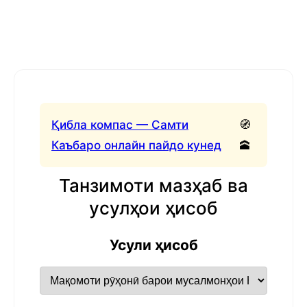
Қибла компас — Самти
🧭
Каъбаро онлайн пайдо кунед
🕋
Танзимоти мазҳаб ва
усулҳои ҳисоб
Усули ҳисоб