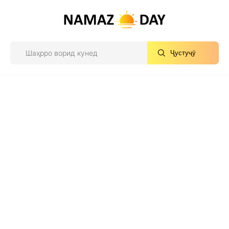
Ҷустуҷӯ