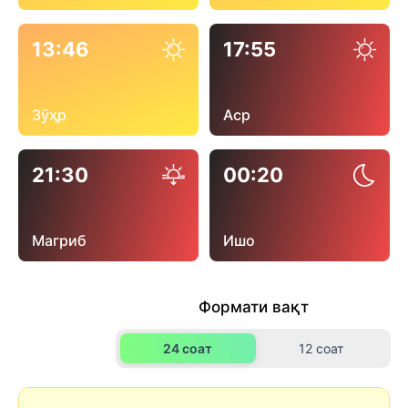
13:46
17:55
Зӯҳр
Аср
21:30
00:20
Магриб
Ишо
Формати вақт
24 соат
12 соат