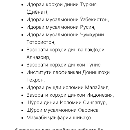
Идораи корҳои динии Туркия
(Диёнат),
Идораи мусалмонони Ӯзбекистон,
Идораи мусалмонони Русия,
Идораи мусалмонони Ҷумҳурии
Тотористон,
Вазорати корҳои дин ва вақфҳои
Алҷазоир,
Вазорати корҳои динҳои Тунис,
Институти геофизикаи Донишгоҳи
Теҳрон,
Идораи рушди исломии Малайзия,
Вазорати корҳои динҳои Индонезия,
Шӯрои динии Исломии Сингапур,
Шӯрои мусалмонони Фаронса,
Мазҳаби ҷаъфарии шиъаҳо.