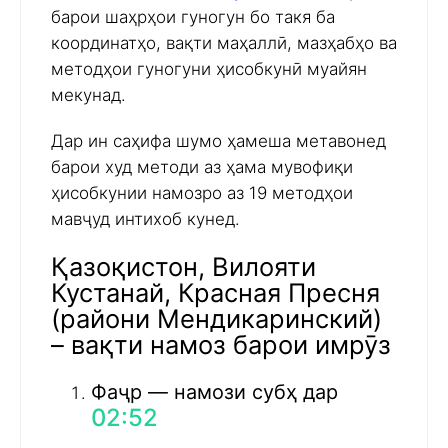
барои шаҳрҳои гуногун бо такя ба
координатҳо, вақти маҳаллӣ, мазҳабҳо ва
методҳои гуногуни ҳисобкунӣ муайян
мекунад.
Дар ин саҳифа шумо ҳамеша метавонед
барои худ методи аз ҳама мувофиқи
ҳисобкунии намозро аз 19 методҳои
мавҷуд интихоб кунед.
Қазоқистон, Вилояти
Кустанай, Красная Пресня
(райони Мендикаринский)
– вақти намоз барои имрӯз
Фаҷр — намози субҳ дар
02:52