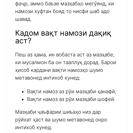
фаҷр, аммо баъзе мазҳабҳо мегӯянд, ки
намози хуфтан бояд то нисфи шаб адо
шавад.
Кадом вақт намози дақиқ
аст?
Пеш аз ҳама, ин вобаста аст аз мазҳабе,
ки мусалмон ба он тааллуқ дорад. Барои
ҳисоб кардани вақти намозҳо шумо
метавонед интихоб кунед:
Вақти намоз аз рӯи мазҳаби ҳанафӣ;
Вақти намоз аз рӯи мазҳаби шофеӣ.
Мазҳаби ҷаъфарии шиъаҳо низ дар
рӯйхат ҳаст ва шумо метавонед онро
интихоб кунед.