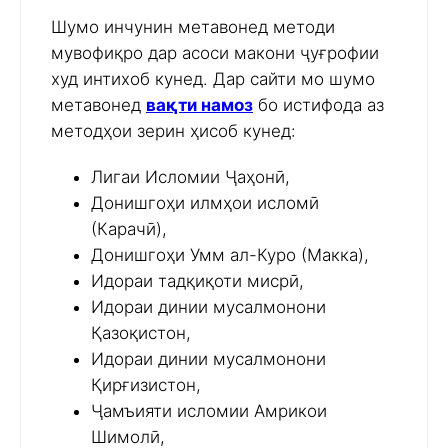
Шумо инчунин метавонед методи
мувофиқро дар асоси макони ҷуғрофии
худ интихоб кунед. Дар сайти мо шумо
метавонед
вақти намоз
бо истифода аз
методҳои зерин ҳисоб кунед:
Лигаи Исломии Ҷаҳонӣ,
Донишгоҳи илмҳои исломӣ
(Карачӣ),
Донишгоҳи Умм ал-Куро (Макка),
Идораи тадқиқоти мисрӣ,
Идораи динии мусалмонони
Қазоқистон,
Идораи динии мусалмонони
Қирғизистон,
Ҷамъияти исломии Амрикои
Шимолӣ,