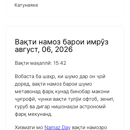
Катунаяке
Вақти намоз барои имрӯз
август, 06, 2026
Вақти маҳаллӣ: 15:42
Вобаста ба шаҳр, ки шумо дар он ҷой
доред, вақти намоз барои шумо
метавонад фарқ кунад бинобар макони
ҷуғрофӣ, чунки вақти тулӯи офтоб, зенит,
ғуруб ва дигар нишонаҳои астрономӣ
фарқ мекунанд.
Хизмати мо
Namaz Day
вақти намозро