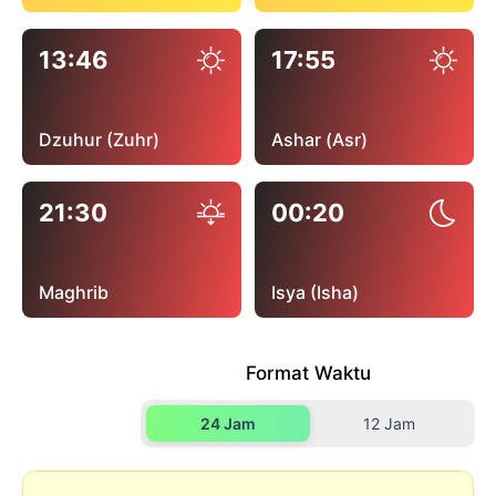
13:46
17:55
Dzuhur (Zuhr)
Ashar (Asr)
21:30
00:20
Maghrib
Isya (Isha)
Format Waktu
24 Jam
12 Jam