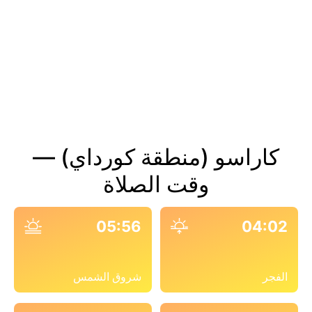
كاراسو (منطقة كورداي) —
وقت الصلاة
05:56
04:02
الفجر
شروق الشمس