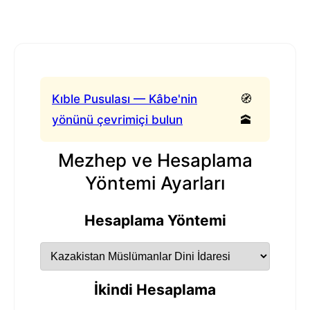
Kıble Pusulası — Kâbe'nin
🧭
yönünü çevrimiçi bulun
🕋
Mezhep ve Hesaplama
Yöntemi Ayarları
Hesaplama Yöntemi
İkindi Hesaplama