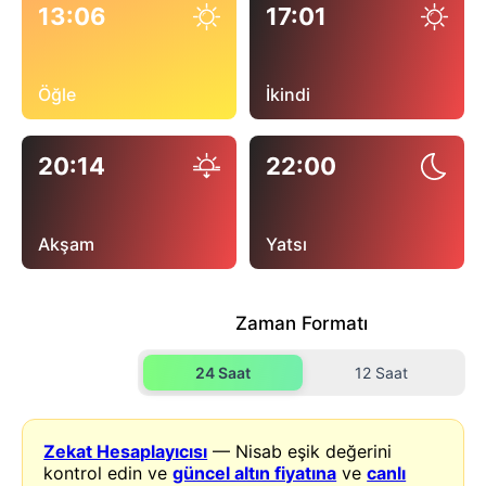
13:06
17:01
Öğle
İkindi
20:14
22:00
Akşam
Yatsı
Zaman Formatı
24 Saat
12 Saat
Zekat Hesaplayıcısı
— Nisab eşik değerini
kontrol edin ve
güncel altın fiyatına
ve
canlı