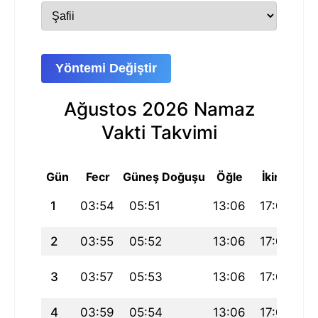
Yöntemi Değiştir
Ağustos 2026 Namaz
Vakti Takvimi
Gün
Fecr
Güneş Doğuşu
Öğle
İkindi
A
1
03:54
05:51
13:06
17:04
2
2
03:55
05:52
13:06
17:04
2
3
03:57
05:53
13:06
17:03
2
4
03:59
05:54
13:06
17:03
2