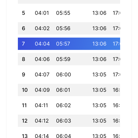
5
04:01
05:55
13:06
17:02
2
6
04:02
05:56
13:06
17:02
2
7
04:04
05:57
13:06
17:01
2
8
04:06
05:59
13:06
17:01
2
9
04:07
06:00
13:05
17:00
2
10
04:09
06:01
13:05
16:59
2
11
04:11
06:02
13:05
16:59
2
12
04:12
06:03
13:05
16:58
2
13
04:14
06:04
13:05
16:58
2