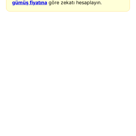
gümüş fiyatına
göre zekatı hesaplayın.