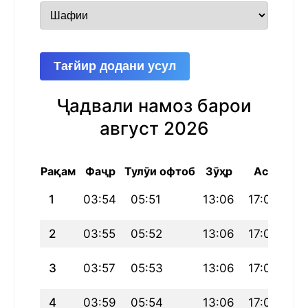
Тағйир додани усул
Ҷадвали намоз барои
август 2026
Рақам
Фаҷр
Тулӯи офтоб
Зӯҳр
Аср
Ма
1
03:54
05:51
13:06
17:04
20
2
03:55
05:52
13:06
17:04
20
3
03:57
05:53
13:06
17:03
20
4
03:59
05:54
13:06
17:03
20