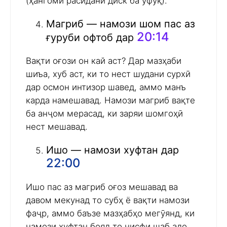
(ҳангоми расидани диск ба уфуқ).
Магриб — намози шом пас аз
20:14
ғуруби офтоб дар
Вақти оғози он кай аст? Дар мазҳаби
шиъа, хуб аст, ки то нест шудани сурхӣ
дар осмон интизор шавед, аммо манъ
карда намешавад. Намози магриб вақте
ба анҷом мерасад, ки заряи шомгоҳӣ
нест мешавад.
Ишо — намози хуфтан дар
22:00
Ишо пас аз магриб оғоз мешавад ва
давом мекунад то субҳ ё вақти намози
фаҷр, аммо баъзе мазҳабҳо мегӯянд, ки
намози хуфтан бояд то нисфи шаб адо