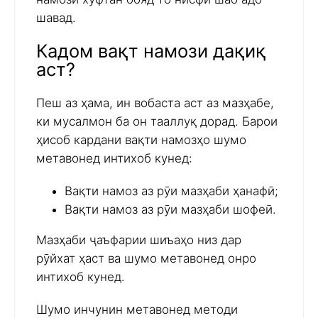
шавад.
Кадом вақт намози дақиқ
аст?
Пеш аз ҳама, ин вобаста аст аз мазҳабе,
ки мусалмон ба он тааллуқ дорад. Барои
ҳисоб кардани вақти намозҳо шумо
метавонед интихоб кунед:
Вақти намоз аз рӯи мазҳаби ҳанафӣ;
Вақти намоз аз рӯи мазҳаби шофеӣ.
Мазҳаби ҷаъфарии шиъаҳо низ дар
рӯйхат ҳаст ва шумо метавонед онро
интихоб кунед.
Шумо инчунин метавонед методи