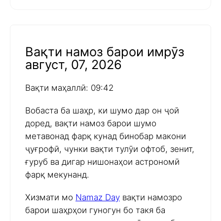
Вақти намоз барои имрӯз
август, 07, 2026
Вақти маҳаллӣ: 09:42
Вобаста ба шаҳр, ки шумо дар он ҷой
доред, вақти намоз барои шумо
метавонад фарқ кунад бинобар макони
ҷуғрофӣ, чунки вақти тулӯи офтоб, зенит,
ғуруб ва дигар нишонаҳои астрономӣ
фарқ мекунанд.
Хизмати мо
Namaz Day
вақти намозро
барои шаҳрҳои гуногун бо такя ба