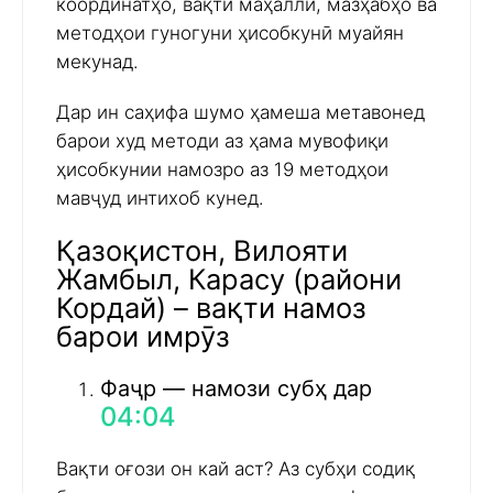
координатҳо, вақти маҳаллӣ, мазҳабҳо ва
методҳои гуногуни ҳисобкунӣ муайян
мекунад.
Дар ин саҳифа шумо ҳамеша метавонед
барои худ методи аз ҳама мувофиқи
ҳисобкунии намозро аз 19 методҳои
мавҷуд интихоб кунед.
Қазоқистон, Вилояти
Жамбыл, Карасу (райони
Кордай) – вақти намоз
барои имрӯз
Фаҷр — намози субҳ дар
04:04
Вақти оғози он кай аст? Аз субҳи содиқ