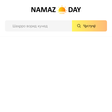
Ҷустуҷӯ