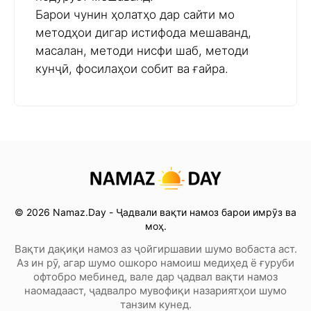
Барои чунин ҳолатҳо дар сайти мо
методҳои дигар истифода мешаванд,
масалан, методи нисфи шаб, методи
кунҷӣ, фосилаҳои собит ва ғайра.
© 2026 Namaz.Day - Ҷадвали вақти намоз барои имрӯз ва
моҳ.
Вақти дақиқи намоз аз ҷойгиршавии шумо вобаста аст.
Аз ин рӯ, агар шумо ошкоро намоиш медиҳед ё ғуруби
офтобро мебинед, вале дар ҷадвал вақти намоз
наомадааст, ҷадвалро мувофиқи назариятҳои шумо
танзим кунед.