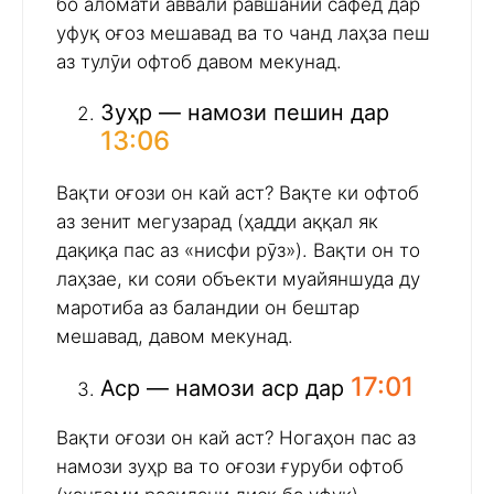
бо аломати аввали равшании сафед дар
уфуқ оғоз мешавад ва то чанд лаҳза пеш
аз тулӯи офтоб давом мекунад.
Зуҳр — намози пешин дар
13:06
Вақти оғози он кай аст? Вақте ки офтоб
аз зенит мегузарад (ҳадди аққал як
дақиқа пас аз «нисфи рӯз»). Вақти он то
лаҳзае, ки сояи объекти муайяншуда ду
маротиба аз баландии он бештар
мешавад, давом мекунад.
17:01
Аср — намози аср дар
Вақти оғози он кай аст? Ногаҳон пас аз
намози зуҳр ва то оғози ғуруби офтоб