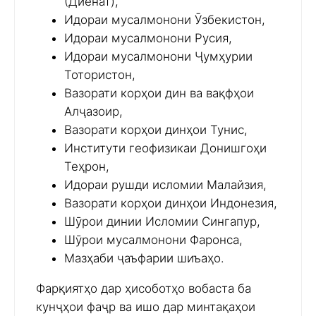
(Диёнат),
Идораи мусалмонони Ӯзбекистон,
Идораи мусалмонони Русия,
Идораи мусалмонони Ҷумҳурии
Тотористон,
Вазорати корҳои дин ва вақфҳои
Алҷазоир,
Вазорати корҳои динҳои Тунис,
Институти геофизикаи Донишгоҳи
Теҳрон,
Идораи рушди исломии Малайзия,
Вазорати корҳои динҳои Индонезия,
Шӯрои динии Исломии Сингапур,
Шӯрои мусалмонони Фаронса,
Мазҳаби ҷаъфарии шиъаҳо.
Фарқиятҳо дар ҳисоботҳо вобаста ба
кунҷҳои фаҷр ва ишо дар минтақаҳои