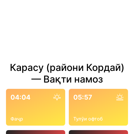
Карасу (райони Кордай)
— Вақти намоз
04:04
05:57
Фаҷр
Тулӯи офтоб