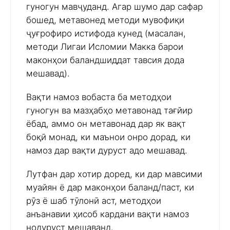
гуногун мавҷуданд. Агар шумо дар сафар
бошед, метавонед методи мувофиқи
ҷуғрофиро истифода кунед (масалан,
методи Лигаи Исломии Макка барои
маконҳои баландшиддат тавсия дода
мешавад).
Вақти намоз вобаста ба методҳои
гуногун ва мазҳабҳо метавонад тағйир
ёбад, аммо он метавонад дар як вақт
боқӣ монад, ки маънои онро дорад, ки
намоз дар вақти дуруст адо мешавад.
Лутфан дар хотир доред, ки дар мавсими
муайян ё дар маконҳои баланд/паст, ки
рӯз ё шаб тӯлонӣ аст, методҳои
анъанавии ҳисоб кардани вақти намоз
нодуруст мешаванд.