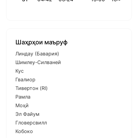
Шаҳрҳои маъруф
Линдау (Бавария)
Шимлеу-Силваней
Кус
Гвалиор
Тивертон (RI)
Рамла
Моҳӣ
Эл Файум
Гловерсвилл
Кобоко