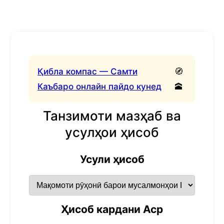
Қибла компас — Самти
🧭
Каъбаро онлайн пайдо кунед
🕋
Танзимоти мазҳаб ва
усулҳои ҳисоб
Усули ҳисоб
Ҳисоб кардани Аср