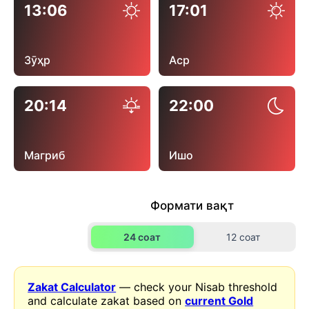
13:06
17:01
Зӯҳр
Аср
20:14
22:00
Магриб
Ишо
Формати вақт
24 соат
12 соат
Zakat Calculator
— check your Nisab threshold
and calculate zakat based on
current Gold