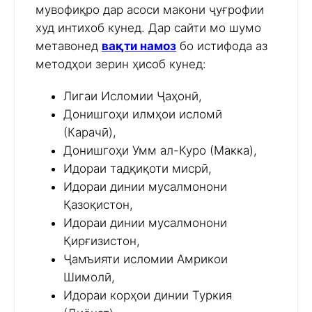
мувофиқро дар асоси макони ҷуғрофии
худ интихоб кунед. Дар сайти мо шумо
метавонед
вақти намоз
бо истифода аз
методҳои зерин ҳисоб кунед:
Лигаи Исломии Ҷаҳонӣ,
Донишгоҳи илмҳои исломӣ
(Карачӣ),
Донишгоҳи Умм ал-Куро (Макка),
Идораи тадқиқоти мисрӣ,
Идораи динии мусалмонони
Қазоқистон,
Идораи динии мусалмонони
Қирғизистон,
Ҷамъияти исломии Амрикои
Шимолӣ,
Идораи корҳои динии Туркия