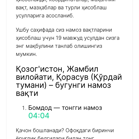
вақт, мазҳаблар ва турли ҳисоблаш
усулларига асосланиб.
Ушбу саҳифада сиз намоз вақтларини
ҳисоблаш учун 19 мавжуд усулдан сизга
энг мақбулини танлаб олишингиз
мумкин.
Қозог'истон, Жамбил
вилойати, Қорасув (Қўрдай
тумани) – бугунги намоз
вақти
Бомдод — тонгги намоз
04:04
Қачон бошланади? Офоқдаги биринчи
ёруғлик белгилари билан тонг