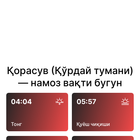
Қорасув (Қўрдай тумани)
— намоз вақти бугун
04:04
05:57
Тонг
Қуёш чиқиши