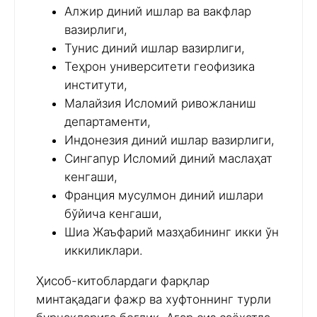
Алжир диний ишлар ва вакфлар
вазирлиги,
Тунис диний ишлар вазирлиги,
Теҳрон университети геофизика
институти,
Малайзия Исломий ривожланиш
департаменти,
Индонезия диний ишлар вазирлиги,
Сингапур Исломий диний маслаҳат
кенгаши,
Франция мусулмон диний ишлари
бўйича кенгаши,
Шиа Жаъфарий мазҳабининг икки ўн
иккиликлари.
Ҳисоб-китоблардаги фарқлар
минтақадаги фажр ва хуфтоннинг турли