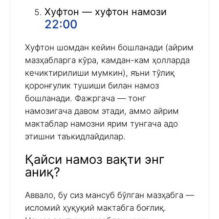
Хуфтон — хуфтон намози
22:00
Хуфтон шомдан кейин бошланади (айрим
мазҳабларга кўра, камдан-кам ҳолларда
кечиктирилиши мумкин), яъни тўлиқ
қоронғулик тушиши билан намоз
бошланади. Фажргача — тонг
намозигача давом этади, аммо айрим
мактаблар намозни ярим тунгача адо
этишни таъкидлайдилар.
Қайси намоз вақти энг
аниқ?
Аввало, бу сиз мансуб бўлган мазҳабга —
исломий ҳуқуқий мактабга боғлиқ.