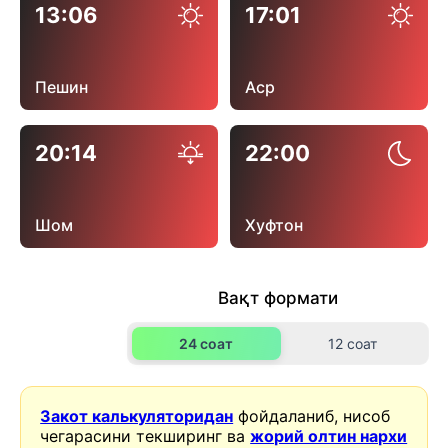
13:06
17:01
Пешин
Аср
20:14
22:00
Шом
Хуфтон
Вақт формати
24 соат
12 соат
Закот калькуляторидан
фойдаланиб, нисоб
чегарасини текширинг ва
жорий олтин нархи