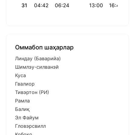
31
04:42
06:24
13:00
16:42
19
Оммабоп шаҳарлар
Линдау (Баварийа)
Шимлэу-силванэй
Куса
Гвалиор
Тивэртон (РИ)
Рамла
Балиқ
Эл Файум
Гловэрсвилл
Кобоко