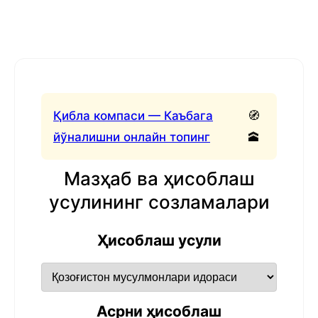
Қибла компаси — Каъбага
🧭
йўналишни онлайн топинг
🕋
Мазҳаб ва ҳисоблаш
усулининг созламалари
Ҳисоблаш усули
Асрни ҳисоблаш