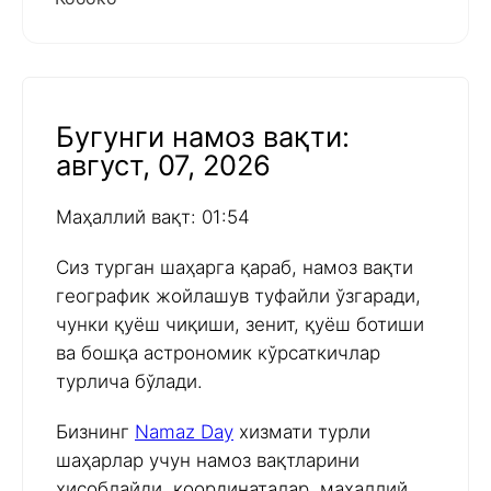
Бугунги намоз вақти:
август, 07, 2026
Маҳаллий вақт: 01:54
Сиз турган шаҳарга қараб, намоз вақти
географик жойлашув туфайли ўзгаради,
чунки қуёш чиқиши, зенит, қуёш ботиши
ва бошқа астрономик кўрсаткичлар
турлича бўлади.
Бизнинг
Namaz Day
хизмати турли
шаҳарлар учун намоз вақтларини
ҳисоблайди, координаталар, маҳаллий