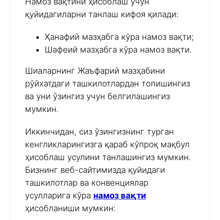
Намоз вақтини ҳисоблаш учун
қуйидагиларни танлаш кифоя қилади:
Ҳанафий мазҳабга кўра намоз вақти;
Шафеий мазҳабга кўра намоз вақти.
Шиаларнинг Жаъфарий мазҳабини
рўйхатдаги ташкилотлардан топишингиз
ва уни ўзингиз учун белгилашингиз
мумкин.
Иккинчидан, сиз ўзингизнинг турган
кенгликларингизга қараб кўпроқ мақбул
ҳисоблаш усулини танлашингиз мумкин.
Бизнинг веб-сайтимизда қуйидаги
ташкилотлар ва конвенциялар
усулларига кўра
намоз вақти
ҳисобланиши мумкин: