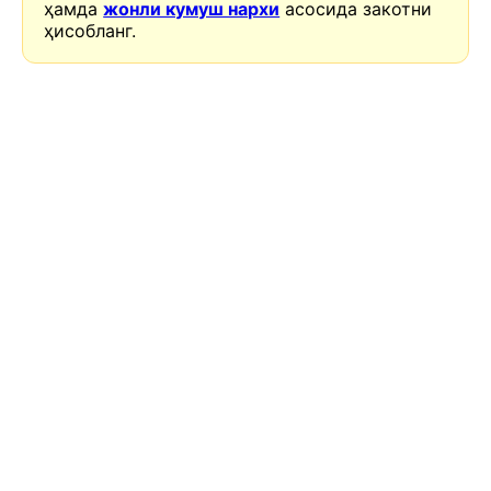
ҳамда
жонли кумуш нархи
асосида закотни
ҳисобланг.