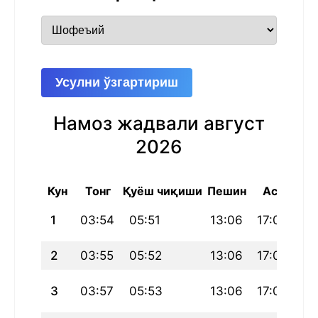
Усулни ўзгартириш
Намоз жадвали август
2026
Кун
Тонг
Қуёш чиқиши
Пешин
Аср
Ш
1
03:54
05:51
13:06
17:04
20
2
03:55
05:52
13:06
17:04
20
3
03:57
05:53
13:06
17:03
20