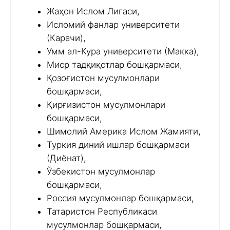
Жаҳон Ислом Лигаси,
Исломий фанлар университети
(Карачи),
Умм ал-Кура университети (Макка),
Миср тадқиқотлар бошқармаси,
Қозоғистон мусулмонлари
бошқармаси,
Қирғизистон мусулмонлари
бошқармаси,
Шимолий Америка Ислом Жамияти,
Туркия диний ишлар бошқармаси
(Диёнат),
Ўзбекистон мусулмонлар
бошқармаси,
Россия мусулмонлар бошқармаси,
Татаристон Республикаси
мусулмонлар бошқармаси,