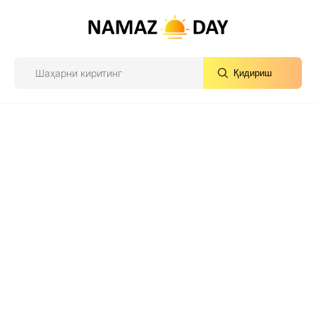
Қидириш