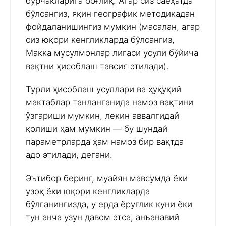
бурчакларига боғлиқ. Агар сиз саёҳатда
бўлсангиз, яқин географик методикадан
фойдаланишингиз мумкин (масалан, агар
сиз юқори кенгликларда бўлсангиз,
Макка мусулмонлар лигаси усули бўйича
вақтни ҳисоблаш тавсия этилади).
Турли ҳисоблаш усуллари ва ҳуқуқий
мактаблар танланганида намоз вақтини
ўзгариши мумкин, лекин аввалгидай
қолиши ҳам мумкин — бу шундай
параметрларда ҳам намоз бир вақтда
адо этилади, дегани.
Эътибор беринг, муайян мавсумда ёки
узоқ ёки юқори кенгликларда
бўлганингизда, у ерда ёруғлик куни ёки
тун анча узун давом этса, анъанавий