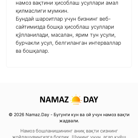
намоз вақтини ҳисоблаш усуллари амал
қилмаслиги мумкин.
Бундай шароитлар учун бизнинг веб-
сайтимизда бошқа ҳисоблаш усуллари
қўлланилади, масалан, ярим тун усули,
бурчакли усул, белгиланган интерваллар
ва бошқалар.
© 2026 Namaz.Day - Бугунги кун ва ой учун намоз вақти
жадвали.
Намоз бошланишининг аниқ вақти сизнинг
жойлашувингизга боғлиқ. Шунинг учун, агар қуёш