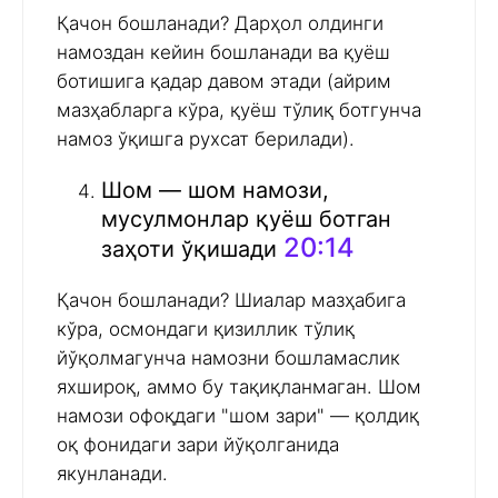
Қачон бошланади? Дарҳол олдинги
намоздан кейин бошланади ва қуёш
ботишига қадар давом этади (айрим
мазҳабларга кўра, қуёш тўлиқ ботгунча
намоз ўқишга рухсат берилади).
Шом — шом намози,
мусулмонлар қуёш ботган
20:14
заҳоти ўқишади
Қачон бошланади? Шиалар мазҳабига
кўра, осмондаги қизиллик тўлиқ
йўқолмагунча намозни бошламаслик
яхшироқ, аммо бу тақиқланмаган. Шом
намози офоқдаги "шом зари" — қолдиқ
оқ фонидаги зари йўқолганида
якунланади.