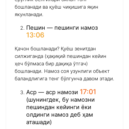
бошланади ва қуёш чиқишига яқин
якунланади.
Пешин — пешинги намоз
13:06
Қачон бошланади? Қуёш зенитдан
силжиганда (ҳақиқий пешиндан кейин
ҳеч бўлмаса бир дақиқа ўтгач)
бошланади. Намоз соя узунлиги объект
баландлигига тенг бўлгунча давом этади.
17:01
Аср — аср намози
(шунингдек, бу намозни
пешиндан кейинги ёки
олдинги намоз деб ҳам
аташади)