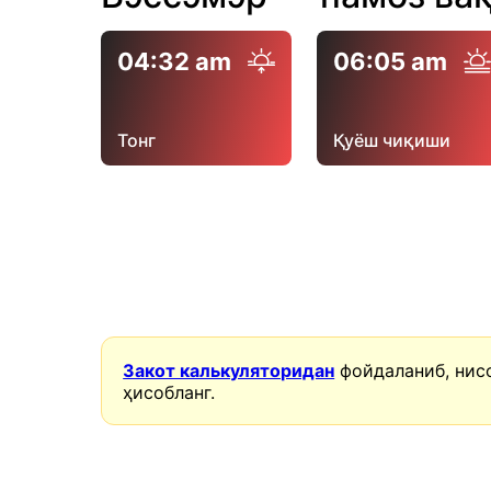
04:32 am
06:05 am
Тонг
Қуёш чиқиши
Закот калькуляторидан
фойдаланиб, нис
ҳисобланг.