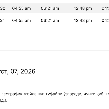
30
04:55 am
06:21 am
12:48 pm
04:
31
04:55 am
06:21 am
12:48 pm
04:
ст, 07, 2026
и географик жойлашув туфайли ўзгаради, чунки қуёш 
ади.