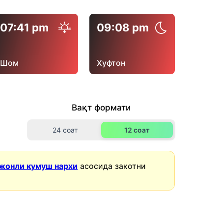
07:41 pm
09:08 pm
Шом
Хуфтон
Вақт формати
24 соат
12 соат
жонли кумуш нархи
асосида закотни