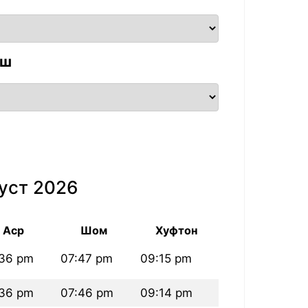
аш
уст 2026
Аср
Шом
Хуфтон
36 pm
07:47 pm
09:15 pm
36 pm
07:46 pm
09:14 pm