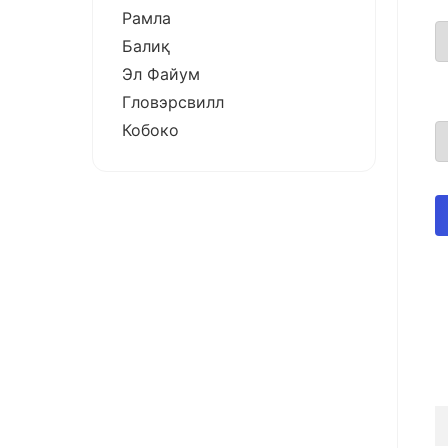
Рамла
Балиқ
Эл Файум
Гловэрсвилл
Кобоко