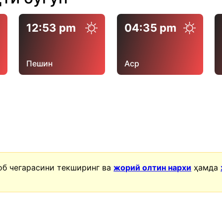
12:53 pm
04:35 pm
Пешин
Аср
об чегарасини текширинг ва
жорий олтин нархи
ҳамда