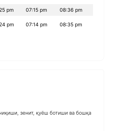
25 pm
07:15 pm
08:36 pm
24 pm
07:14 pm
08:35 pm
чиқиши, зенит, қуёш ботиши ва бошқа