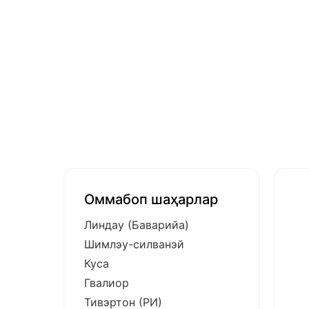
Оммабоп шаҳарлар
Линдау (Баварийа)
Шимлэу-силванэй
Куса
Гвалиор
Тивэртон (РИ)