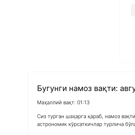
Бугунги намоз вақти: авгу
Маҳаллий вақт: 01:13
Сиз турган шаҳарга қараб, намоз вақт
астрономик кўрсаткичлар турлича бўл