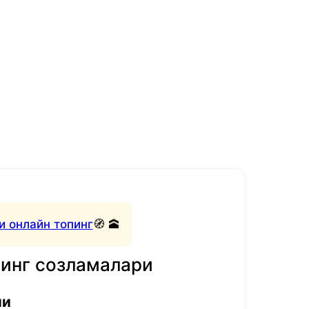
и онлайн топинг
🧭 🕋
нинг созламалари
ли