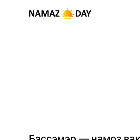
Бэссэмэр — намоз вақ