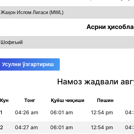
Асрни ҳисобл
Усулни ўзгартириш
Намоз жадвали авг
Кун
Тонг
Қуёш чиқиши
Пешин
1
04:26 am
06:01 am
12:54 pm
04:
2
04:27 am
06:01 am
12:54 pm
04: