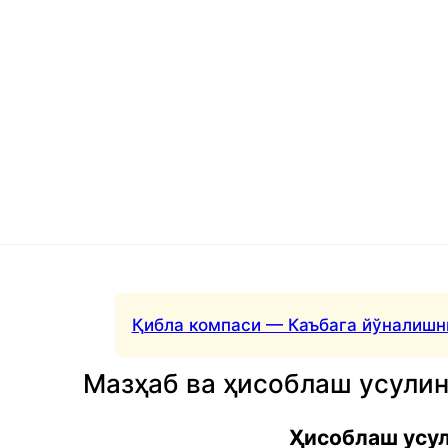
Қибла компаси — Каъбага йўналишн
Мазҳаб ва ҳисоблаш усули
Ҳисоблаш усу