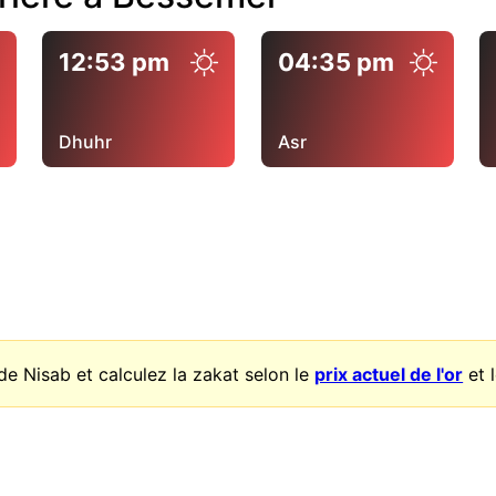
12:53 pm
04:35 pm
Dhuhr
Asr
de Nisab et calculez la zakat selon le
prix actuel de l'or
et 