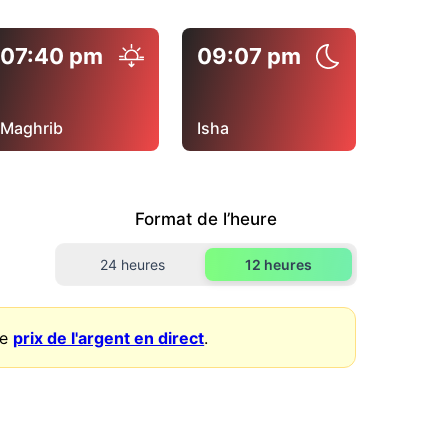
07:40 pm
09:07 pm
Maghrib
Isha
Format de l’heure
24 heures
12 heures
le
prix de l'argent en direct
.