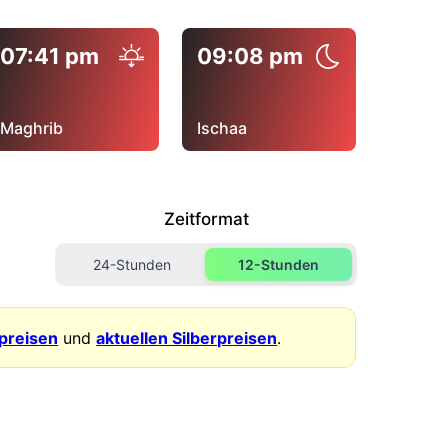
07:41 pm
09:08 pm
Maghrib
Ischaa
Zeitformat
24-Stunden
12-Stunden
dpreisen
und
aktuellen Silberpreisen
.