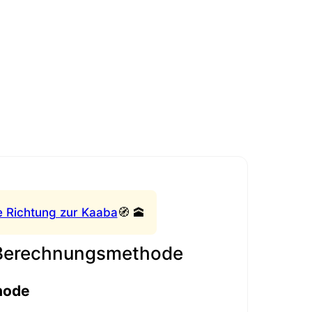
e Richtung zur Kaaba
🧭 🕋
 Berechnungsmethode
hode