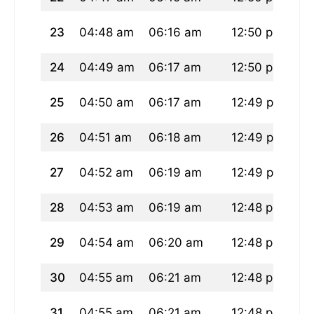
23
04:48 am
06:16 am
12:50 pm
04
24
04:49 am
06:17 am
12:50 pm
04
25
04:50 am
06:17 am
12:49 pm
04
26
04:51 am
06:18 am
12:49 pm
04
27
04:52 am
06:19 am
12:49 pm
04
28
04:53 am
06:19 am
12:48 pm
04
29
04:54 am
06:20 am
12:48 pm
04
30
04:55 am
06:21 am
12:48 pm
04
31
04:55 am
06:21 am
12:48 pm
04