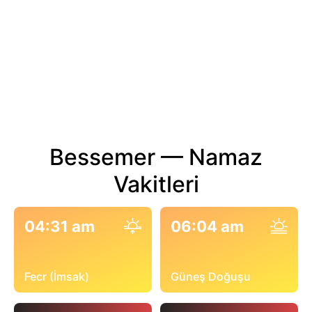
Bessemer — Namaz
Vakitleri
04:31 am
06:04 am
Fecr (İmsak)
Güneş Doğuşu