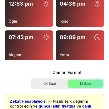
12:53 pm
04:36 pm
Öğle
İkindi
07:42 pm
09:09 pm
Akşam
Yatsı
Zaman Formatı
24 Saat
12 Saat
Zekat Hesaplayıcısı
— Nisab eşik değerini
kontrol edin ve
güncel altın fiyatına
ve
canlı