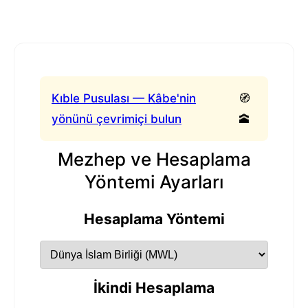
Kıble Pusulası — Kâbe'nin
🧭
yönünü çevrimiçi bulun
🕋
Mezhep ve Hesaplama
Yöntemi Ayarları
Hesaplama Yöntemi
İkindi Hesaplama