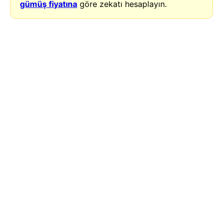
gümüş fiyatına
göre zekatı hesaplayın.