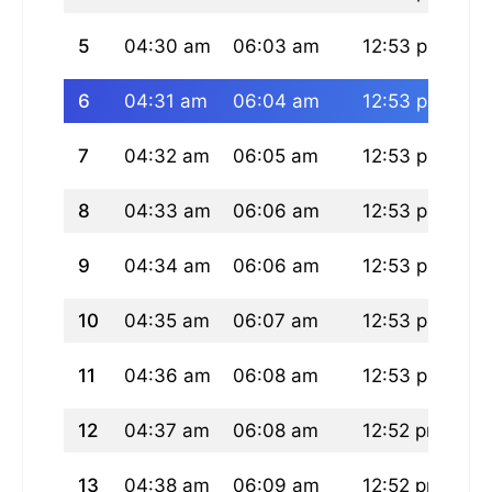
5
04:30 am
06:03 am
12:53 pm
04
6
04:31 am
06:04 am
12:53 pm
04
7
04:32 am
06:05 am
12:53 pm
04
8
04:33 am
06:06 am
12:53 pm
04
9
04:34 am
06:06 am
12:53 pm
04
10
04:35 am
06:07 am
12:53 pm
04
11
04:36 am
06:08 am
12:53 pm
04
12
04:37 am
06:08 am
12:52 pm
04
13
04:38 am
06:09 am
12:52 pm
04