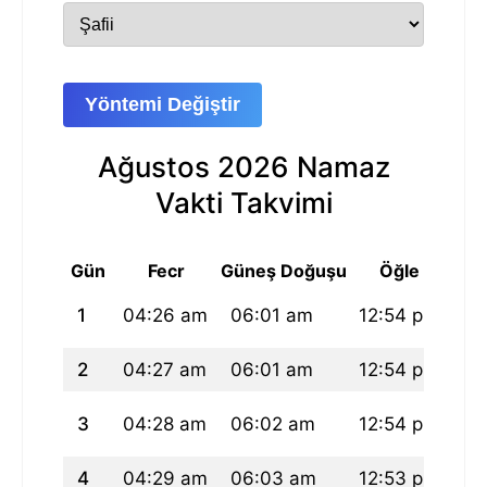
Yöntemi Değiştir
Ağustos 2026 Namaz
Vakti Takvimi
Gün
Fecr
Güneş Doğuşu
Öğle
1
04:26 am
06:01 am
12:54 pm
04
2
04:27 am
06:01 am
12:54 pm
04
3
04:28 am
06:02 am
12:54 pm
04
4
04:29 am
06:03 am
12:53 pm
04