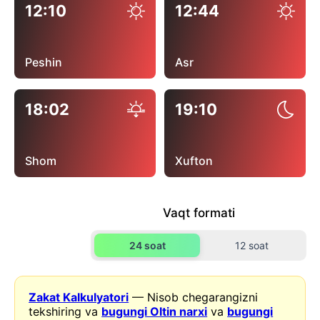
12:10
12:44
Peshin
Asr
18:02
19:10
Shom
Xufton
Vaqt formati
24 soat
12 soat
Zakat Kalkulyatori
— Nisob chegarangizni
tekshiring va
bugungi Oltin narxi
va
bugungi