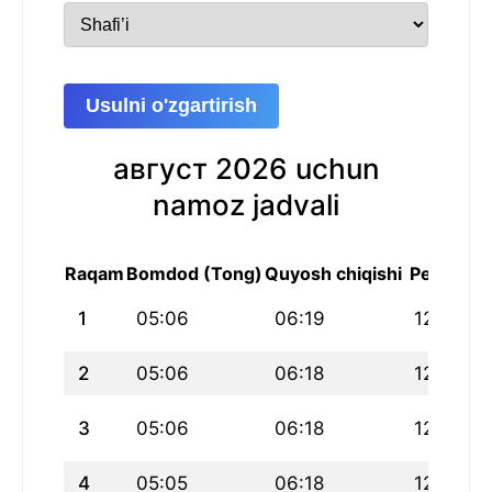
Usulni o'zgartirish
август 2026 uchun
namoz jadvali
Raqam
Bomdod (Tong)
Quyosh chiqishi
Peshin
1
05:06
06:19
12:10
2
05:06
06:18
12:10
3
05:06
06:18
12:10
4
05:05
06:18
12:10