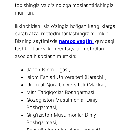
topishingiz va o'zingizga moslashtirishingiz
mumkin.
Ikkinchidan, siz o'zingiz bo'lgan kengliklarga
qarab afzal metodni tanlashingiz mumkin.
Bizning saytimizda
namoz vaqtini
quyidagi
tashkilotlar va konventsiyalar metodlari
asosida hisoblash mumkin:
Jahon Islom Ligasi,
Islom Fanlari Universiteti (Karachi),
Umm al-Qura Universiteti (Makka),
Misr Tadqiqotlar Boshqarmasi,
Qozog'iston Musulmonlar Diniy
Boshqarmasi,
Qirg'iziston Musulmonlar Diniy
Boshqarmasi,