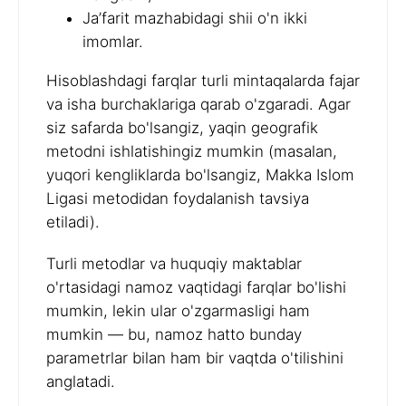
Ja’farit mazhabidagi shii o'n ikki
imomlar.
Hisoblashdagi farqlar turli mintaqalarda fajar
va isha burchaklariga qarab o'zgaradi. Agar
siz safarda bo'lsangiz, yaqin geografik
metodni ishlatishingiz mumkin (masalan,
yuqori kengliklarda bo'lsangiz, Makka Islom
Ligasi metodidan foydalanish tavsiya
etiladi).
Turli metodlar va huquqiy maktablar
o'rtasidagi namoz vaqtidagi farqlar bo'lishi
mumkin, lekin ular o'zgarmasligi ham
mumkin — bu, namoz hatto bunday
parametrlar bilan ham bir vaqtda o'tilishini
anglatadi.