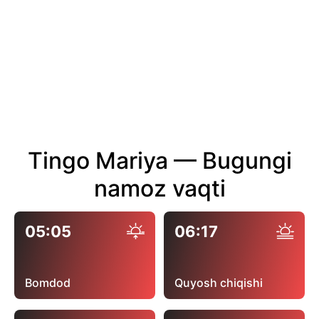
Tingo Mariya — Bugungi
namoz vaqti
05:05
06:17
Bomdod
Quyosh chiqishi