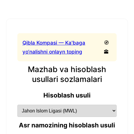
Qibla Kompasi — Ka'baga
🧭
yo‘nalishni onlayn toping
🕋
Mazhab va hisoblash
usullari sozlamalari
Hisoblash usuli
Asr namozining hisoblash usuli