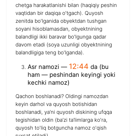
chetga harakatlanishi bilan (haqiqiy peshin
vaqtidan bir daqiqa o'tgach). Quyosh
zenitda bo'lganida obyektdan tushgan
soyani hisoblamasdan, obyektnining
balandligi ikki baravar bo'lgunga qadar
davom etadi (soya uzunligi obyektnining
balandligiga teng bo'lganda).
12:44
Asr namozi —
da (bu
ham — peshindan keyingi yoki
kechki namoz)
Qachon boshlanadi? Oldingi namozdan
keyin darhol va quyosh botishidan
boshlanadi, ya’ni quyosh diskining ufqqa
tegishidan oldin (ba’zi ta’limlarga ko'ra,
quyosh to'liq botguncha namoz o'qish
ruxsat etiladi).