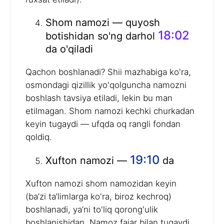
Shom namozi — quyosh
18:02
botishidan so'ng darhol
da o'qiladi
Qachon boshlanadi? Shii mazhabiga ko'ra,
osmondagi qizillik yo'qolguncha namozni
boshlash tavsiya etiladi, lekin bu man
etilmagan. Shom namozi kechki churkadan
keyin tugaydi — ufqda oq rangli fondan
qoldiq.
19:10
Xufton namozi —
da
Xufton namozi shom namozidan keyin
(ba’zi ta’limlarga ko'ra, biroz kechroq)
boshlanadi, ya’ni to'liq qorong'ulik
boshlanishidan. Namoz fajar bilan tugaydi