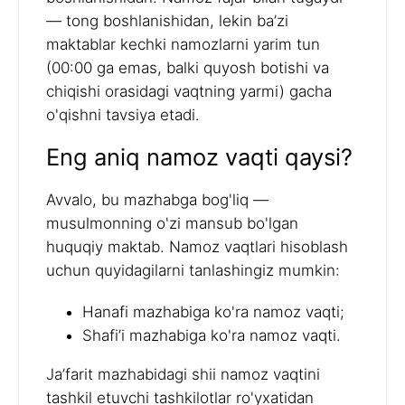
— tong boshlanishidan, lekin ba’zi
maktablar kechki namozlarni yarim tun
(00:00 ga emas, balki quyosh botishi va
chiqishi orasidagi vaqtning yarmi) gacha
o'qishni tavsiya etadi.
Eng aniq namoz vaqti qaysi?
Avvalo, bu mazhabga bog'liq —
musulmonning o'zi mansub bo'lgan
huquqiy maktab. Namoz vaqtlari hisoblash
uchun quyidagilarni tanlashingiz mumkin:
Hanafi mazhabiga ko'ra namoz vaqti;
Shafi’i mazhabiga ko'ra namoz vaqti.
Ja’farit mazhabidagi shii namoz vaqtini
tashkil etuvchi tashkilotlar ro'yxatidan