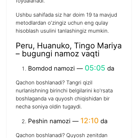
foydalanadi.
Ushbu sahifada siz har doim 19 ta mavjud
metodlardan o'zingiz uchun eng qulay
hisoblash usulini tanlashingiz mumkin.
Peru, Huanuko, Tingo Mariya
– bugungi namoz vaqti
05:05
Bomdod namozi —
da
Qachon boshlanadi? Tangri qizil
nurlanishning birinchi belgilarini ko'rsata
boshlaganda va quyosh chiqishidan bir
necha soniya oldin tugaydi.
12:10
Peshin namozi —
da
Qachon boshlanadi? Quyosh zenitdan