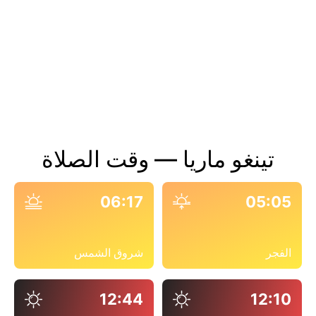
تينغو ماريا — وقت الصلاة
06:17
05:05
الفجر
شروق الشمس
12:44
12:10