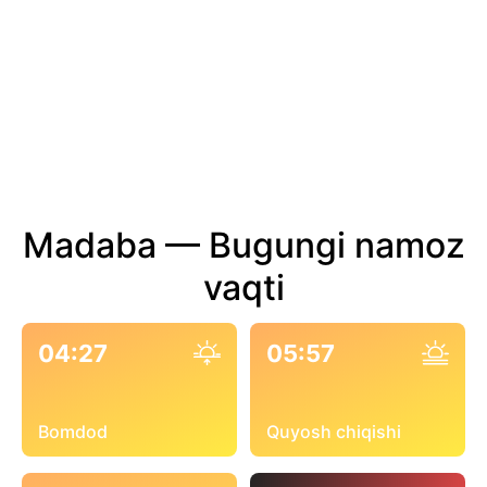
Madaba — Bugungi namoz
vaqti
04:27
05:57
Bomdod
Quyosh chiqishi