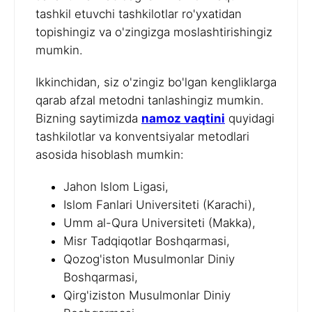
tashkil etuvchi tashkilotlar ro'yxatidan
topishingiz va o'zingizga moslashtirishingiz
mumkin.
Ikkinchidan, siz o'zingiz bo'lgan kengliklarga
qarab afzal metodni tanlashingiz mumkin.
Bizning saytimizda
namoz vaqtini
quyidagi
tashkilotlar va konventsiyalar metodlari
asosida hisoblash mumkin:
Jahon Islom Ligasi,
Islom Fanlari Universiteti (Karachi),
Umm al-Qura Universiteti (Makka),
Misr Tadqiqotlar Boshqarmasi,
Qozog'iston Musulmonlar Diniy
Boshqarmasi,
Qirg'iziston Musulmonlar Diniy