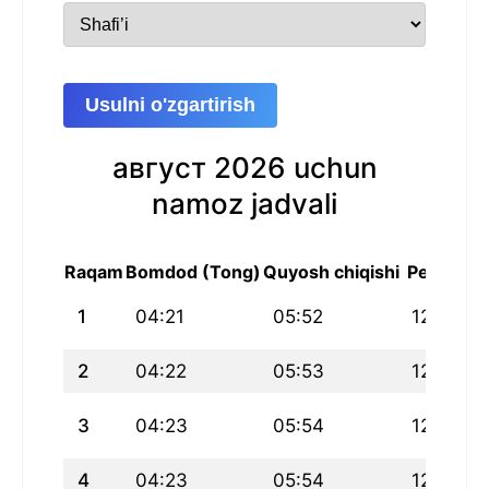
Usulni o'zgartirish
август 2026 uchun
namoz jadvali
Raqam
Bomdod (Tong)
Quyosh chiqishi
Peshin
1
04:21
05:52
12:43
2
04:22
05:53
12:43
3
04:23
05:54
12:43
4
04:23
05:54
12:42