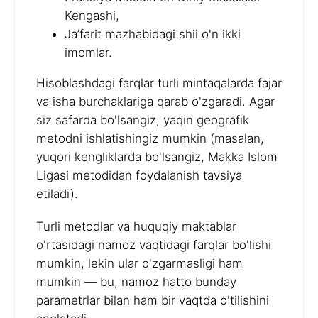
Kengashi,
Ja’farit mazhabidagi shii o'n ikki
imomlar.
Hisoblashdagi farqlar turli mintaqalarda fajar
va isha burchaklariga qarab o'zgaradi. Agar
siz safarda bo'lsangiz, yaqin geografik
metodni ishlatishingiz mumkin (masalan,
yuqori kengliklarda bo'lsangiz, Makka Islom
Ligasi metodidan foydalanish tavsiya
etiladi).
Turli metodlar va huquqiy maktablar
o'rtasidagi namoz vaqtidagi farqlar bo'lishi
mumkin, lekin ular o'zgarmasligi ham
mumkin — bu, namoz hatto bunday
parametrlar bilan ham bir vaqtda o'tilishini