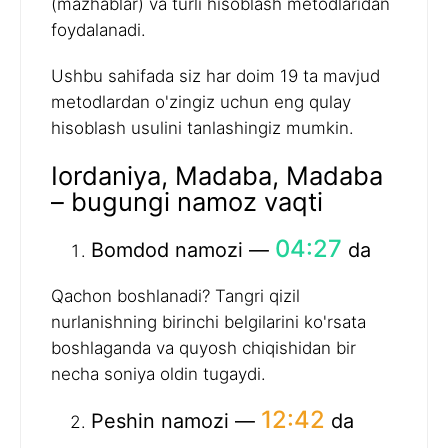
(mazhablar) va turli hisoblash metodlaridan
foydalanadi.
Ushbu sahifada siz har doim 19 ta mavjud
metodlardan o'zingiz uchun eng qulay
hisoblash usulini tanlashingiz mumkin.
Iordaniya, Madaba, Madaba
– bugungi namoz vaqti
04:27
Bomdod namozi —
da
Qachon boshlanadi? Tangri qizil
nurlanishning birinchi belgilarini ko'rsata
boshlaganda va quyosh chiqishidan bir
necha soniya oldin tugaydi.
12:42
Peshin namozi —
da