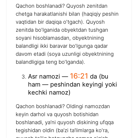
Qachon boshlanadi? Quyosh zenitdan
chetga harakatlanishi bilan (haqiqiy peshin
vaqtidan bir daqiqa o'tgach). Quyosh
zenitda bo'lganida obyektdan tushgan
soyani hisoblamasdan, obyektnining
balandligi ikki baravar bo'lgunga qadar
davom etadi (soya uzunligi obyektnining
balandligiga teng bo'lganda).
16:21
Asr namozi —
da (bu
ham — peshindan keyingi yoki
kechki namoz)
Qachon boshlanadi? Oldingi namozdan
keyin darhol va quyosh botishidan
boshlanadi, ya’ni quyosh diskining ufqqa
tegishidan oldin (ba’zi ta’limlarga ko'ra,