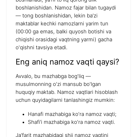
boshlanishidan. Namoz fajar bilan tugaydi
— tong boshlanishidan, lekin ba’zi
maktablar kechki namozlarni yarim tun
(00:00 ga emas, balki quyosh botishi va
chiqishi orasidagi vaqtning yarmi) gacha
o'qishni tavsiya etadi.
Eng aniq namoz vaqti qaysi?
Avvalo, bu mazhabga bog'liq —
musulmonning o'zi mansub bo'lgan
huquqiy maktab. Namoz vaqtlari hisoblash
uchun quyidagilarni tanlashingiz mumkin:
Hanafi mazhabiga ko'ra namoz vaqti;
Shafi’i mazhabiga ko'ra namoz vaqti.
Ja’farit mazhabidagi shii namoz vaqtini