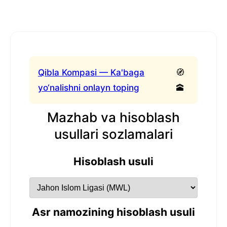
Qibla Kompasi — Ka'baga
🧭
yo‘nalishni onlayn toping
🕋
Mazhab va hisoblash
usullari sozlamalari
Hisoblash usuli
Asr namozining hisoblash usuli