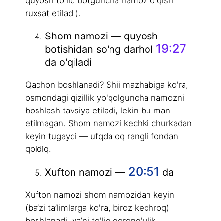
quyosh to'liq botguncha namoz o'qish
ruxsat etiladi).
Shom namozi — quyosh
19:27
botishidan so'ng darhol
da o'qiladi
Qachon boshlanadi? Shii mazhabiga ko'ra,
osmondagi qizillik yo'qolguncha namozni
boshlash tavsiya etiladi, lekin bu man
etilmagan. Shom namozi kechki churkadan
keyin tugaydi — ufqda oq rangli fondan
qoldiq.
20:51
Xufton namozi —
da
Xufton namozi shom namozidan keyin
(ba’zi ta’limlarga ko'ra, biroz kechroq)
boshlanadi, ya’ni to'liq qorong'ulik