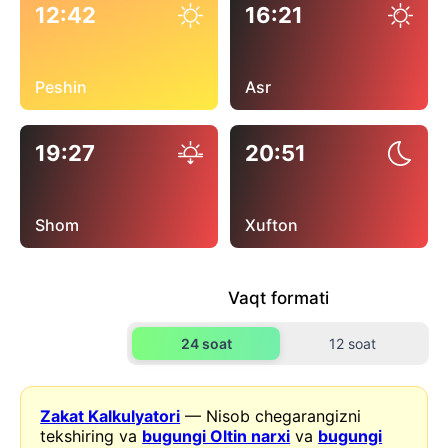
12:42
16:21
Peshin
Asr
19:27
20:51
Shom
Xufton
Vaqt formati
24 soat
12 soat
Zakat Kalkulyatori
— Nisob chegarangizni
tekshiring va
bugungi Oltin narxi
va
bugungi