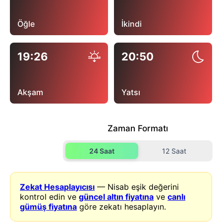
Öğle
İkindi
19:26
20:50
Akşam
Yatsı
Zaman Formatı
24 Saat
12 Saat
Zekat Hesaplayıcısı
— Nisab eşik değerini
kontrol edin ve
güncel altın fiyatına
ve
canlı
gümüş fiyatına
göre zekatı hesaplayın.