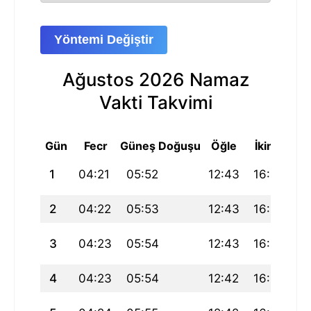
Yöntemi Değiştir
Ağustos 2026 Namaz
Vakti Takvimi
Gün
Fecr
Güneş Doğuşu
Öğle
İkindi
Ak
1
04:21
05:52
12:43
16:23
1
2
04:22
05:53
12:43
16:22
19
3
04:23
05:54
12:43
16:22
19
4
04:23
05:54
12:42
16:22
1