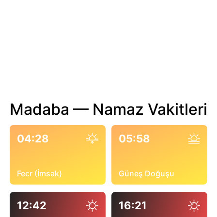
Madaba — Namaz Vakitleri
04:28
05:58
Fecr (İmsak)
Güneş Doğuşu
12:42
16:21