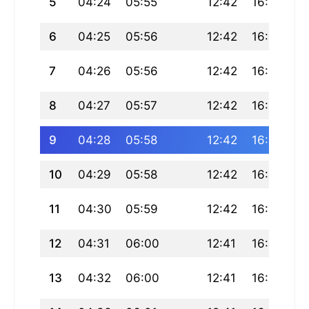
5
04:24
05:55
12:42
16:22
1
6
04:25
05:56
12:42
16:22
19
7
04:26
05:56
12:42
16:22
19
8
04:27
05:57
12:42
16:21
19
9
04:28
05:58
12:42
16:21
19
10
04:29
05:58
12:42
16:21
19
11
04:30
05:59
12:42
16:21
19
12
04:31
06:00
12:41
16:20
19
13
04:32
06:00
12:41
16:20
19