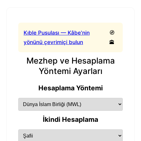
Kıble Pusulası — Kâbe'nin
🧭
yönünü çevrimiçi bulun
🕋
Mezhep ve Hesaplama
Yöntemi Ayarları
Hesaplama Yöntemi
İkindi Hesaplama