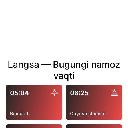
Langsa — Bugungi namoz
vaqti
05:04
06:25
Bomdod
Quyosh chiqishi