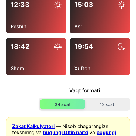
12:33
15:03
Peshin
Asr
18:42
19:54
Shom
Xufton
Vaqt formati
24 soat
12 soat
Zakat Kalkulyatori
— Nisob chegarangizni
tekshiring va
bugungi Oltin narxi
va
bugungi