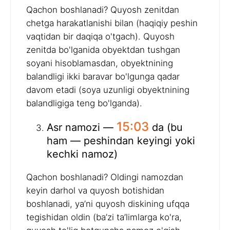
Qachon boshlanadi? Quyosh zenitdan
chetga harakatlanishi bilan (haqiqiy peshin
vaqtidan bir daqiqa o'tgach). Quyosh
zenitda bo'lganida obyektdan tushgan
soyani hisoblamasdan, obyektnining
balandligi ikki baravar bo'lgunga qadar
davom etadi (soya uzunligi obyektnining
balandligiga teng bo'lganda).
15:03
Asr namozi —
da (bu
ham — peshindan keyingi yoki
kechki namoz)
Qachon boshlanadi? Oldingi namozdan
keyin darhol va quyosh botishidan
boshlanadi, ya’ni quyosh diskining ufqqa
tegishidan oldin (ba’zi ta’limlarga ko'ra,