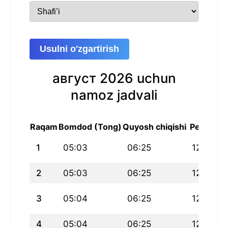
Usulni o'zgartirish
август 2026 uchun
namoz jadvali
Raqam
Bomdod (Tong)
Quyosh chiqishi
Peshin
1
05:03
06:25
12:34
2
05:03
06:25
12:34
3
05:04
06:25
12:34
4
05:04
06:25
12:34