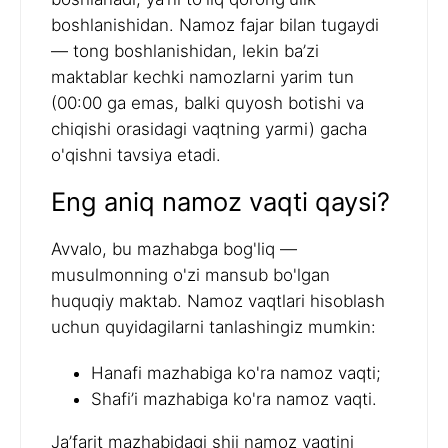
boshlanishidan. Namoz fajar bilan tugaydi
— tong boshlanishidan, lekin ba’zi
maktablar kechki namozlarni yarim tun
(00:00 ga emas, balki quyosh botishi va
chiqishi orasidagi vaqtning yarmi) gacha
o'qishni tavsiya etadi.
Eng aniq namoz vaqti qaysi?
Avvalo, bu mazhabga bog'liq —
musulmonning o'zi mansub bo'lgan
huquqiy maktab. Namoz vaqtlari hisoblash
uchun quyidagilarni tanlashingiz mumkin:
Hanafi mazhabiga ko'ra namoz vaqti;
Shafi’i mazhabiga ko'ra namoz vaqti.
Ja’farit mazhabidagi shii namoz vaqtini