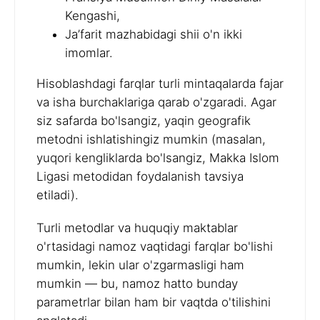
Kengashi,
Ja’farit mazhabidagi shii o'n ikki
imomlar.
Hisoblashdagi farqlar turli mintaqalarda fajar
va isha burchaklariga qarab o'zgaradi. Agar
siz safarda bo'lsangiz, yaqin geografik
metodni ishlatishingiz mumkin (masalan,
yuqori kengliklarda bo'lsangiz, Makka Islom
Ligasi metodidan foydalanish tavsiya
etiladi).
Turli metodlar va huquqiy maktablar
o'rtasidagi namoz vaqtidagi farqlar bo'lishi
mumkin, lekin ular o'zgarmasligi ham
mumkin — bu, namoz hatto bunday
parametrlar bilan ham bir vaqtda o'tilishini