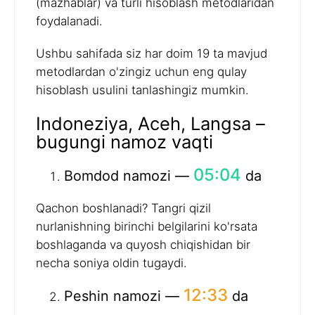
(mazhablar) va turli hisoblash metodlaridan
foydalanadi.
Ushbu sahifada siz har doim 19 ta mavjud
metodlardan o'zingiz uchun eng qulay
hisoblash usulini tanlashingiz mumkin.
Indoneziya, Aceh, Langsa –
bugungi namoz vaqti
05:04
Bomdod namozi —
da
Qachon boshlanadi? Tangri qizil
nurlanishning birinchi belgilarini ko'rsata
boshlaganda va quyosh chiqishidan bir
necha soniya oldin tugaydi.
12:33
Peshin namozi —
da