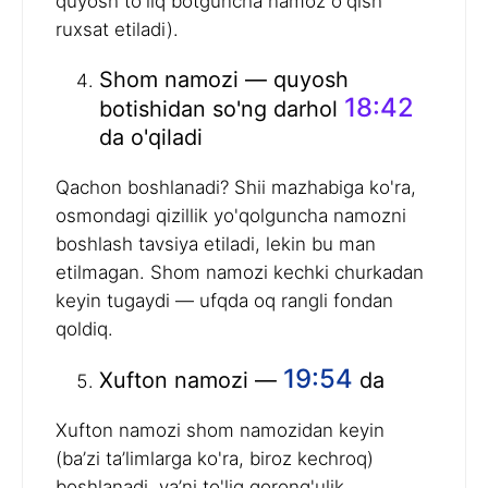
quyosh to'liq botguncha namoz o'qish
ruxsat etiladi).
Shom namozi — quyosh
18:42
botishidan so'ng darhol
da o'qiladi
Qachon boshlanadi? Shii mazhabiga ko'ra,
osmondagi qizillik yo'qolguncha namozni
boshlash tavsiya etiladi, lekin bu man
etilmagan. Shom namozi kechki churkadan
keyin tugaydi — ufqda oq rangli fondan
qoldiq.
19:54
Xufton namozi —
da
Xufton namozi shom namozidan keyin
(ba’zi ta’limlarga ko'ra, biroz kechroq)
boshlanadi, ya’ni to'liq qorong'ulik