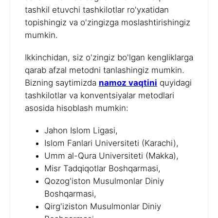
tashkil etuvchi tashkilotlar ro'yxatidan
topishingiz va o'zingizga moslashtirishingiz
mumkin.
Ikkinchidan, siz o'zingiz bo'lgan kengliklarga
qarab afzal metodni tanlashingiz mumkin.
Bizning saytimizda
namoz vaqtini
quyidagi
tashkilotlar va konventsiyalar metodlari
asosida hisoblash mumkin:
Jahon Islom Ligasi,
Islom Fanlari Universiteti (Karachi),
Umm al-Qura Universiteti (Makka),
Misr Tadqiqotlar Boshqarmasi,
Qozog'iston Musulmonlar Diniy
Boshqarmasi,
Qirg'iziston Musulmonlar Diniy