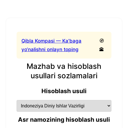
Qibla Kompasi — Ka'baga
🧭
yo‘nalishni onlayn toping
🕋
Mazhab va hisoblash
usullari sozlamalari
Hisoblash usuli
Asr namozining hisoblash usuli