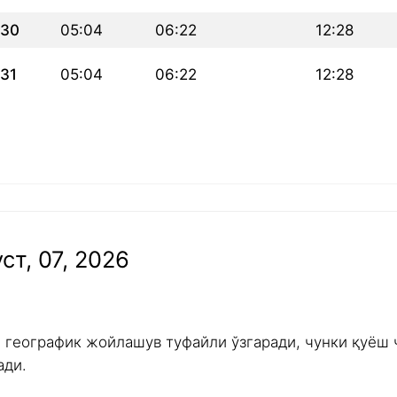
30
05:04
06:22
12:28
31
05:04
06:22
12:28
ст, 07, 2026
и географик жойлашув туфайли ўзгаради, чунки қуёш 
ади.