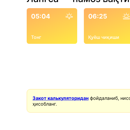
05:04
06:25
Тонг
Қуёш чиқиши
Закот калькуляторидан
фойдаланиб, нис
ҳисобланг.