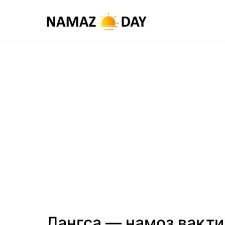
Лангса — намоз вақти