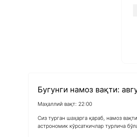
Бугунги намоз вақти: авгу
Маҳаллий вақт: 22:00
Сиз турган шаҳарга қараб, намоз вақт
астрономик кўрсаткичлар турлича бўл