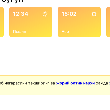
12:34
15:02
Пешин
Аср
об чегарасини текширинг ва
жорий олтин нархи
ҳамда