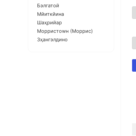
Бэлгатой
Мйиткйина
Шаҳрийар
Морристоwн (Моррис)
Зҳангэлдино