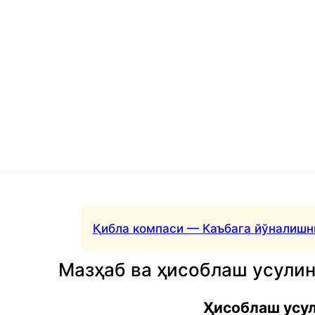
Қибла компаси — Каъбага йўналишн
Мазҳаб ва ҳисоблаш усули
Ҳисоблаш усу