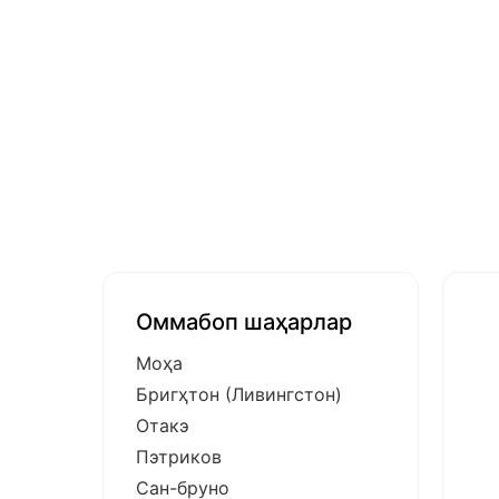
Оммабоп шаҳарлар
Моҳа
Бригҳтон (Ливингстон)
Отакэ
Пэтриков
Сан-бруно