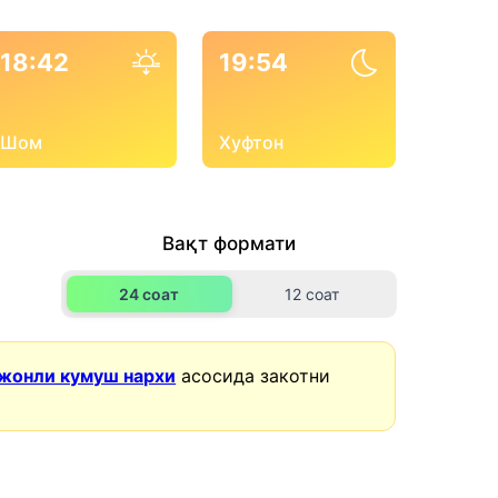
18:42
19:54
Шом
Хуфтон
Вақт формати
24 соат
12 соат
жонли кумуш нархи
асосида закотни