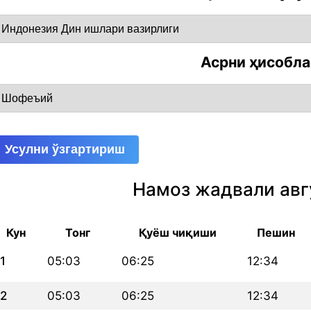
Асрни ҳисобл
Усулни ўзгартириш
Намоз жадвали авг
Кун
Тонг
Қуёш чиқиши
Пешин
1
05:03
06:25
12:34
2
05:03
06:25
12:34