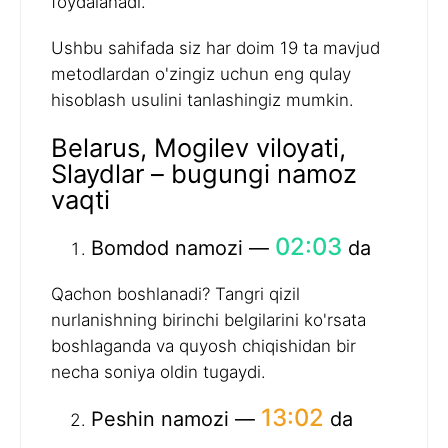
foydalanadi.
Ushbu sahifada siz har doim 19 ta mavjud
metodlardan o'zingiz uchun eng qulay
hisoblash usulini tanlashingiz mumkin.
Belarus, Mogilev viloyati,
Slaydlar – bugungi namoz
vaqti
02:03
Bomdod namozi —
da
Qachon boshlanadi? Tangri qizil
nurlanishning birinchi belgilarini ko'rsata
boshlaganda va quyosh chiqishidan bir
necha soniya oldin tugaydi.
13:02
Peshin namozi —
da