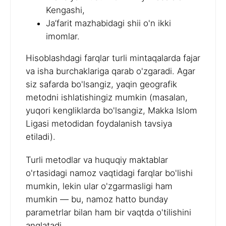
Kengashi,
Ja’farit mazhabidagi shii o'n ikki
imomlar.
Hisoblashdagi farqlar turli mintaqalarda fajar
va isha burchaklariga qarab o'zgaradi. Agar
siz safarda bo'lsangiz, yaqin geografik
metodni ishlatishingiz mumkin (masalan,
yuqori kengliklarda bo'lsangiz, Makka Islom
Ligasi metodidan foydalanish tavsiya
etiladi).
Turli metodlar va huquqiy maktablar
o'rtasidagi namoz vaqtidagi farqlar bo'lishi
mumkin, lekin ular o'zgarmasligi ham
mumkin — bu, namoz hatto bunday
parametrlar bilan ham bir vaqtda o'tilishini
anglatadi.