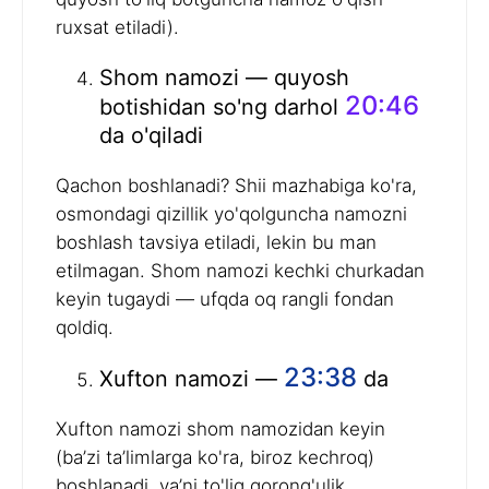
ruxsat etiladi).
Shom namozi — quyosh
20:46
botishidan so'ng darhol
da o'qiladi
Qachon boshlanadi? Shii mazhabiga ko'ra,
osmondagi qizillik yo'qolguncha namozni
boshlash tavsiya etiladi, lekin bu man
etilmagan. Shom namozi kechki churkadan
keyin tugaydi — ufqda oq rangli fondan
qoldiq.
23:38
Xufton namozi —
da
Xufton namozi shom namozidan keyin
(ba’zi ta’limlarga ko'ra, biroz kechroq)
boshlanadi, ya’ni to'liq qorong'ulik