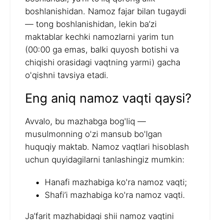
boshlanishidan. Namoz fajar bilan tugaydi
— tong boshlanishidan, lekin ba’zi
maktablar kechki namozlarni yarim tun
(00:00 ga emas, balki quyosh botishi va
chiqishi orasidagi vaqtning yarmi) gacha
o'qishni tavsiya etadi.
Eng aniq namoz vaqti qaysi?
Avvalo, bu mazhabga bog'liq —
musulmonning o'zi mansub bo'lgan
huquqiy maktab. Namoz vaqtlari hisoblash
uchun quyidagilarni tanlashingiz mumkin:
Hanafi mazhabiga ko'ra namoz vaqti;
Shafi’i mazhabiga ko'ra namoz vaqti.
Ja’farit mazhabidagi shii namoz vaqtini