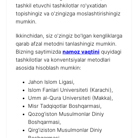
tashkil etuvchi tashkilotlar ro'yxatidan
topishingiz va o'zingizga moslashtirishingiz
mumkin.
Ikkinchidan, siz o'zingiz bo'lgan kengliklarga
qarab afzal metodni tanlashingiz mumkin.
Bizning saytimizda
namoz vaqtini
quyidagi
tashkilotlar va konventsiyalar metodlari
asosida hisoblash mumkin:
Jahon Islom Ligasi,
Islom Fanlari Universiteti (Karachi),
Umm al-Qura Universiteti (Makka),
Misr Tadqiqotlar Boshqarmasi,
Qozog'iston Musulmonlar Diniy
Boshqarmasi,
Qirg'iziston Musulmonlar Diniy