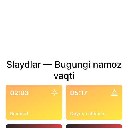
Slaydlar — Bugungi namoz
vaqti
02:03
05:17
Bomdod
Quyosh chiqishi