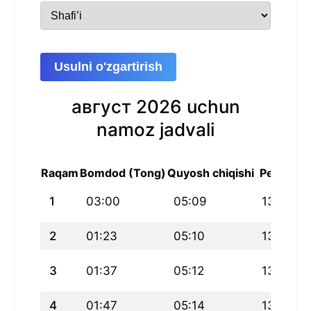
Usulni o'zgartirish
август 2026 uchun
namoz jadvali
Raqam
Bomdod (Tong)
Quyosh chiqishi
Peshin
1
03:00
05:09
13:02
2
01:23
05:10
13:02
3
01:37
05:12
13:02
4
01:47
05:14
13:02