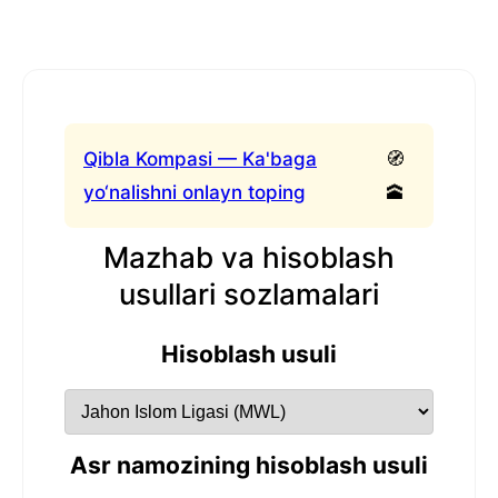
Qibla Kompasi — Ka'baga
🧭
yo‘nalishni onlayn toping
🕋
Mazhab va hisoblash
usullari sozlamalari
Hisoblash usuli
Asr namozining hisoblash usuli