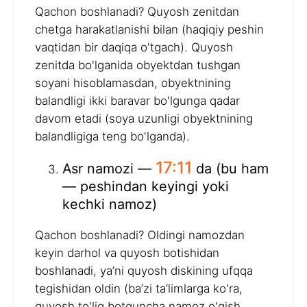
Qachon boshlanadi? Quyosh zenitdan
chetga harakatlanishi bilan (haqiqiy peshin
vaqtidan bir daqiqa o'tgach). Quyosh
zenitda bo'lganida obyektdan tushgan
soyani hisoblamasdan, obyektnining
balandligi ikki baravar bo'lgunga qadar
davom etadi (soya uzunligi obyektnining
balandligiga teng bo'lganda).
17:11
Asr namozi —
da (bu ham
— peshindan keyingi yoki
kechki namoz)
Qachon boshlanadi? Oldingi namozdan
keyin darhol va quyosh botishidan
boshlanadi, ya’ni quyosh diskining ufqqa
tegishidan oldin (ba’zi ta’limlarga ko'ra,
quyosh to'liq botguncha namoz o'qish