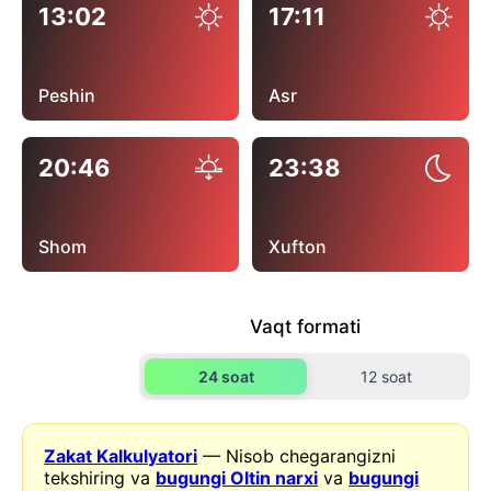
13:02
17:11
Peshin
Asr
20:46
23:38
Shom
Xufton
Vaqt formati
24 soat
12 soat
Zakat Kalkulyatori
— Nisob chegarangizni
tekshiring va
bugungi Oltin narxi
va
bugungi