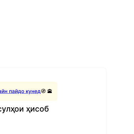
айн пайдо кунед
🧭 🕋
сулҳои ҳисоб