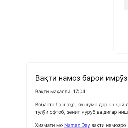
Вақти намоз барои имрӯз 
Вақти маҳаллӣ: 17:04
Вобаста ба шаҳр, ки шумо дар он ҷой 
тулӯи офтоб, зенит, ғуруб ва дигар н
Хизмати мо
Namaz Day
вақти намозро 