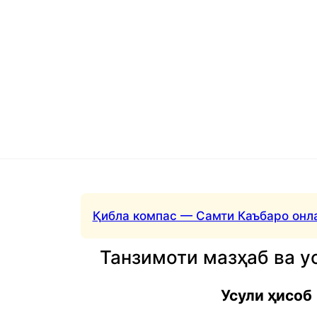
Қибла компас — Самти Каъбаро онл
Танзимоти мазҳаб ва у
Усули ҳисоб