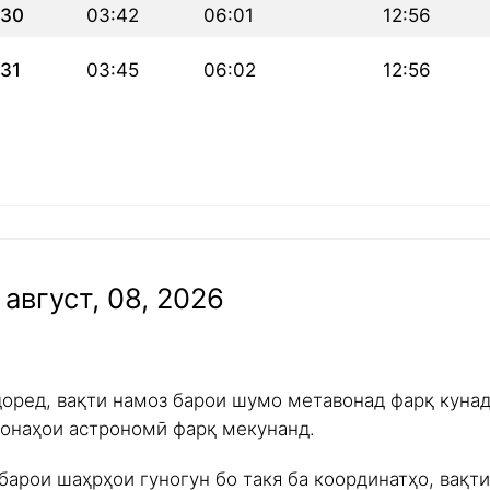
30
03:42
06:01
12:56
31
03:45
06:02
12:56
август, 08, 2026
доред, вақти намоз барои шумо метавонад фарқ куна
ишонаҳои астрономӣ фарқ мекунанд.
барои шаҳрҳои гуногун бо такя ба координатҳо, вақт