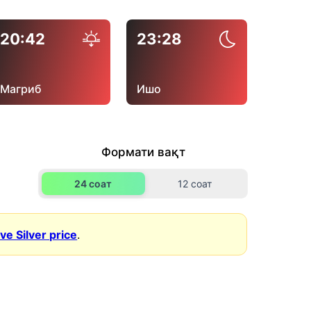
20:42
23:28
Магриб
Ишо
Формати вақт
24 соат
12 соат
ive Silver price
.