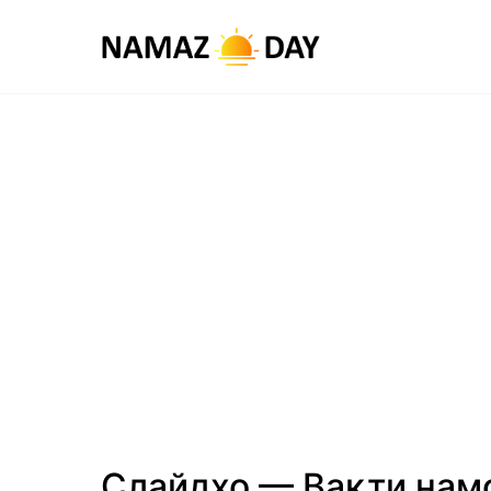
Слайдҳо — Вақти нам