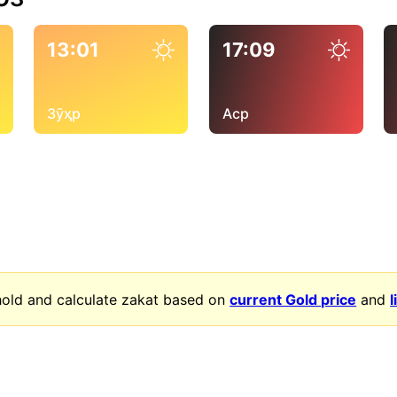
13:01
17:09
Зӯҳр
Аср
old and calculate zakat based on
current Gold price
and
l