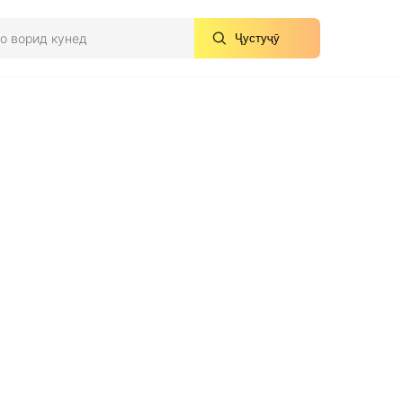
Ҷустуҷӯ