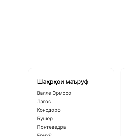
Шаҳрҳои маъруф
Валле Эрмосо
Лагос
Консдорф
Бушер
Понтеведра
Ериҳӯ