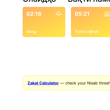
02:16
05:21
Фаҷр
Тулӯи офтоб
Zakat Calculator
— check your Nisab thresh