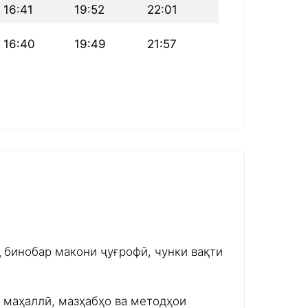
16:41
19:52
22:01
16:40
19:49
21:57
д бинобар макони ҷуғрофӣ, чунки вақти
и маҳаллӣ, мазҳабҳо ва методҳои