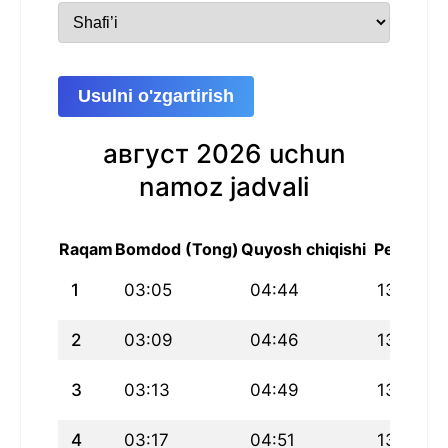
Usulni o'zgartirish
август 2026 uchun
namoz jadvali
Raqam
Bomdod (Tong)
Quyosh chiqishi
Peshin
1
03:05
04:44
13:05
2
03:09
04:46
13:05
3
03:13
04:49
13:05
4
03:17
04:51
13:05