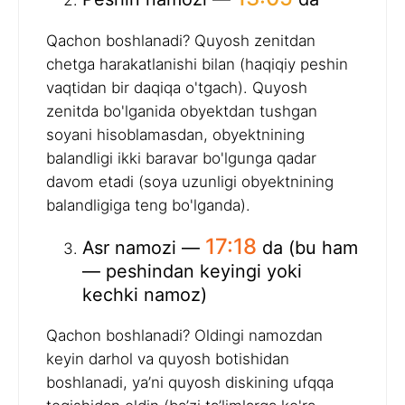
Qachon boshlanadi? Quyosh zenitdan
chetga harakatlanishi bilan (haqiqiy peshin
vaqtidan bir daqiqa o'tgach). Quyosh
zenitda bo'lganida obyektdan tushgan
soyani hisoblamasdan, obyektnining
balandligi ikki baravar bo'lgunga qadar
davom etadi (soya uzunligi obyektnining
balandligiga teng bo'lganda).
17:18
Asr namozi —
da (bu ham
— peshindan keyingi yoki
kechki namoz)
Qachon boshlanadi? Oldingi namozdan
keyin darhol va quyosh botishidan
boshlanadi, ya’ni quyosh diskining ufqqa