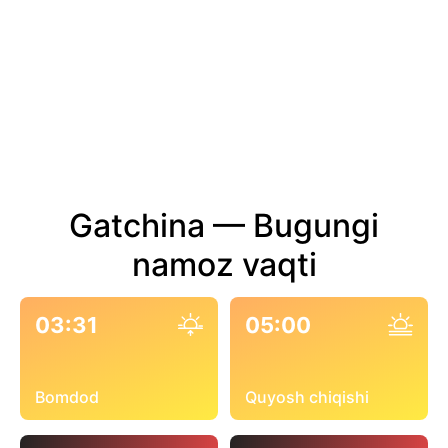
Gatchina — Bugungi
namoz vaqti
03:31
05:00
Bomdod
Quyosh chiqishi