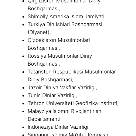
Qirg'iziston Musulmonlar Diniy
Boshqarmasi,
Shimoliy Amerika Islom Jamiyati,
Turkiya Din Ishlari Boshqarmasi
(Diyanet),
O'zbekiston Musulmonlari
Boshqarmasi,
Rossiya Musulmonlar Diniy
Boshqarmasi,
Tatariston Respublikasi Musulmonlar
Diniy Boshqarmasi,
Jazoir Din va Vakflar Vazirligi,
Tunis Dinlar Vazirligi,
Tehron Universiteti Geofizika Instituti,
Malayziya Islomni Rivojlantirish
Departamenti,
Indoneziya Dinlar Vazirligi,
Singapur Islomiy Ma’rifat Kengashi,