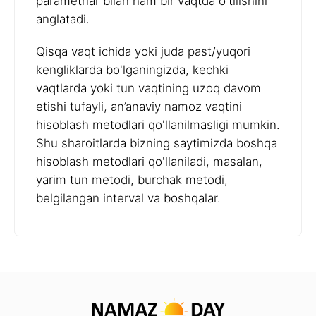
parametrlar bilan ham bir vaqtda o'tilishini
anglatadi.
Qisqa vaqt ichida yoki juda past/yuqori
kengliklarda bo'lganingizda, kechki
vaqtlarda yoki tun vaqtining uzoq davom
etishi tufayli, an’anaviy namoz vaqtini
hisoblash metodlari qo'llanilmasligi mumkin.
Shu sharoitlarda bizning saytimizda boshqa
hisoblash metodlari qo'llaniladi, masalan,
yarim tun metodi, burchak metodi,
belgilangan interval va boshqalar.