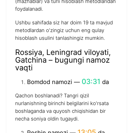
(mazhablar) va turli hisoblash metodlaridan
foydalanadi.
Ushbu sahifada siz har doim 19 ta mavjud
metodlardan o'zingiz uchun eng qulay
hisoblash usulini tanlashingiz mumkin.
Rossiya, Leningrad viloyati,
Gatchina – bugungi namoz
vaqti
03:31
Bomdod namozi —
da
Qachon boshlanadi? Tangri qizil
nurlanishning birinchi belgilarini ko'rsata
boshlaganda va quyosh chiqishidan bir
necha soniya oldin tugaydi.
13:05
Peshin namozi —
da