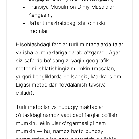
Fransiya Musulmon Diniy Masalalar
Kengashi,
Ja’farit mazhabidagi shii o'n ikki
imomlar.
Hisoblashdagi farqlar turli mintaqalarda fajar
va isha burchaklariga qarab o'zgaradi. Agar
siz safarda bo'lsangiz, yaqin geografik
metodni ishlatishingiz mumkin (masalan,
yuqori kengliklarda bo'lsangiz, Makka Islom
Ligasi metodidan foydalanish tavsiya
etiladi).
Turli metodlar va huquqiy maktablar
o'rtasidagi namoz vaqtidagi farqlar bo'lishi
mumkin, lekin ular o'zgarmasligi ham
mumkin — bu, namoz hatto bunday