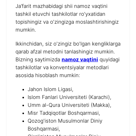
Ja’farit mazhabidagi shii namoz vaqtini
tashkil etuvchi tashkilotlar ro'yxatidan
topishingiz va o'zingizga moslashtirishingiz
mumkin.
Ikkinchidan, siz o'zingiz bo'lgan kengliklarga
qarab afzal metodni tanlashingiz mumkin.
Bizning saytimizda
namoz vaqtini
quyidagi
tashkilotlar va konventsiyalar metodlari
asosida hisoblash mumkin:
Jahon Islom Ligasi,
Islom Fanlari Universiteti (Karachi),
Umm al-Qura Universiteti (Makka),
Misr Tadqiqotlar Boshqarmasi,
Qozog'iston Musulmonlar Diniy
Boshqarmasi,