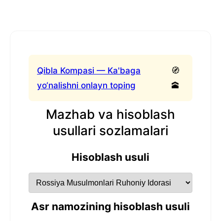
Qibla Kompasi — Ka'baga
🧭
yo‘nalishni onlayn toping
🕋
Mazhab va hisoblash
usullari sozlamalari
Hisoblash usuli
Asr namozining hisoblash usuli