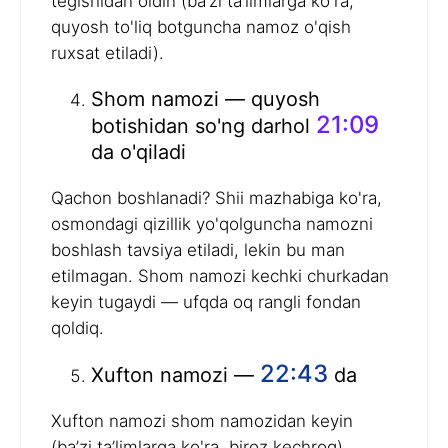
tegishidan oldin (ba’zi ta’limlarga ko'ra,
quyosh to'liq botguncha namoz o'qish
ruxsat etiladi).
Shom namozi — quyosh
21:09
botishidan so'ng darhol
da o'qiladi
Qachon boshlanadi? Shii mazhabiga ko'ra,
osmondagi qizillik yo'qolguncha namozni
boshlash tavsiya etiladi, lekin bu man
etilmagan. Shom namozi kechki churkadan
keyin tugaydi — ufqda oq rangli fondan
qoldiq.
22:43
Xufton namozi —
da
Xufton namozi shom namozidan keyin
(ba’zi ta’limlarga ko'ra, biroz kechroq)