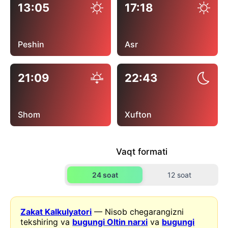
13:05
17:18
Peshin
Asr
21:09
22:43
Shom
Xufton
Vaqt formati
24 soat
12 soat
Zakat Kalkulyatori
— Nisob chegarangizni
tekshiring va
bugungi Oltin narxi
va
bugungi