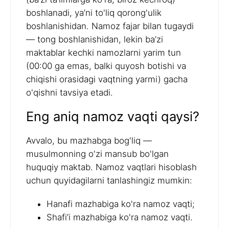
boshlanadi, ya’ni to'liq qorong'ulik
boshlanishidan. Namoz fajar bilan tugaydi
— tong boshlanishidan, lekin ba’zi
maktablar kechki namozlarni yarim tun
(00:00 ga emas, balki quyosh botishi va
chiqishi orasidagi vaqtning yarmi) gacha
o'qishni tavsiya etadi.
Eng aniq namoz vaqti qaysi?
Avvalo, bu mazhabga bog'liq —
musulmonning o'zi mansub bo'lgan
huquqiy maktab. Namoz vaqtlari hisoblash
uchun quyidagilarni tanlashingiz mumkin:
Hanafi mazhabiga ko'ra namoz vaqti;
Shafi’i mazhabiga ko'ra namoz vaqti.