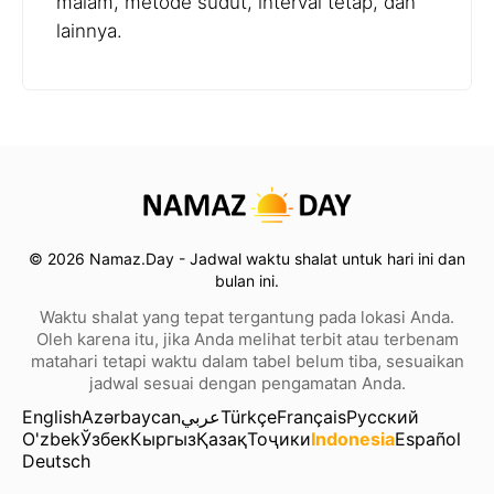
malam, metode sudut, interval tetap, dan
lainnya.
© 2026 Namaz.Day - Jadwal waktu shalat untuk hari ini dan
bulan ini.
Waktu shalat yang tepat tergantung pada lokasi Anda.
Oleh karena itu, jika Anda melihat terbit atau terbenam
matahari tetapi waktu dalam tabel belum tiba, sesuaikan
jadwal sesuai dengan pengamatan Anda.
English
Azərbaycan
عربي
Türkçe
Français
Русский
O'zbek
Ўзбек
Кыргыз
Қазақ
Тоҷики
Indonesia
Español
Deutsch