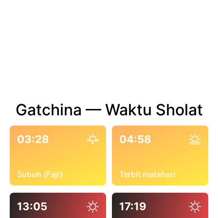
Gatchina — Waktu Sholat
03:28
04:58
Subuh (Fajr)
Terbit matahari
13:05
17:19