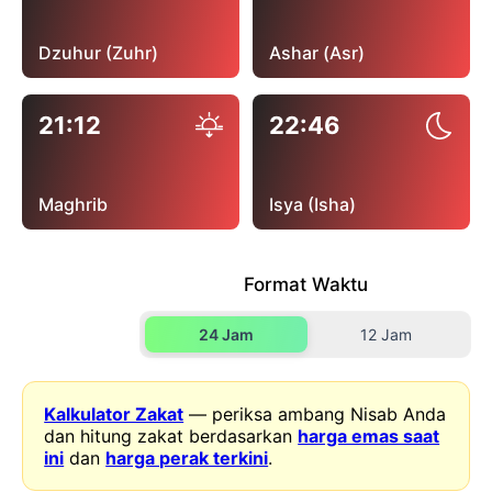
Dzuhur (Zuhr)
Ashar (Asr)
21:12
22:46
Maghrib
Isya (Isha)
Format Waktu
24 Jam
12 Jam
Kalkulator Zakat
— periksa ambang Nisab Anda
dan hitung zakat berdasarkan
harga emas saat
ini
dan
harga perak terkini
.