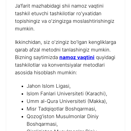
Ja’farit mazhabidagi shii namoz vaqtini
tashkil etuvchi tashkilotlar ro'yxatidan
topishingiz va o'zingizga moslashtirishingiz
mumkin.
Ikkinchidan, siz o'zingiz bo'lgan kengliklarga
qarab afzal metodni tanlashingiz mumkin.
Bizning saytimizda
namoz vaqtini
quyidagi
tashkilotlar va konventsiyalar metodlari
asosida hisoblash mumkin:
Jahon Islom Ligasi,
Islom Fanlari Universiteti (Karachi),
Umm al-Qura Universiteti (Makka),
Misr Tadqiqotlar Boshqarmasi,
Qozog'iston Musulmonlar Diniy
Boshqarmasi,