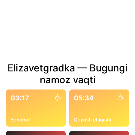
Elizavetgradka — Bugungi
namoz vaqti
03:17
05:34
Bomdod
Quyosh chiqishi