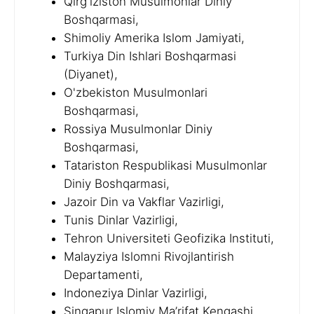
Qirg'iziston Musulmonlar Diniy
Boshqarmasi,
Shimoliy Amerika Islom Jamiyati,
Turkiya Din Ishlari Boshqarmasi
(Diyanet),
O'zbekiston Musulmonlari
Boshqarmasi,
Rossiya Musulmonlar Diniy
Boshqarmasi,
Tatariston Respublikasi Musulmonlar
Diniy Boshqarmasi,
Jazoir Din va Vakflar Vazirligi,
Tunis Dinlar Vazirligi,
Tehron Universiteti Geofizika Instituti,
Malayziya Islomni Rivojlantirish
Departamenti,
Indoneziya Dinlar Vazirligi,
Singapur Islomiy Ma’rifat Kengashi,