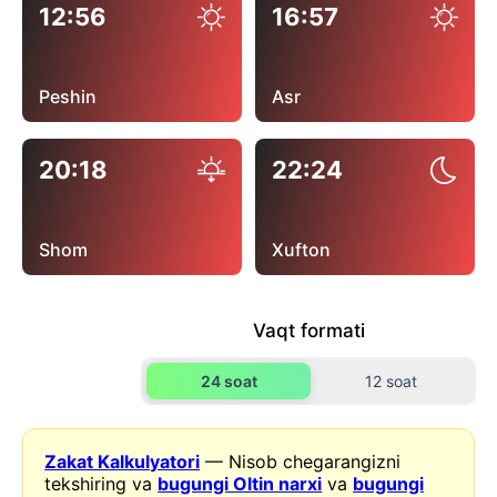
12:56
16:57
Peshin
Asr
20:18
22:24
Shom
Xufton
Vaqt formati
24 soat
12 soat
Zakat Kalkulyatori
— Nisob chegarangizni
tekshiring va
bugungi Oltin narxi
va
bugungi