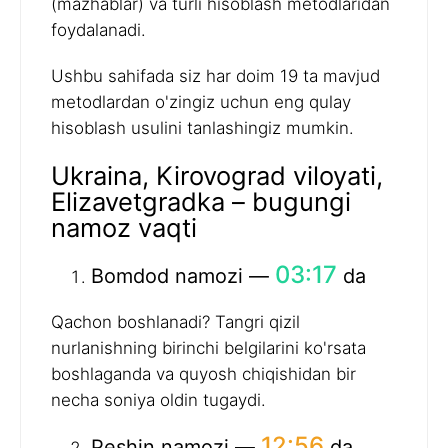
(mazhablar) va turli hisoblash metodlaridan
foydalanadi.
Ushbu sahifada siz har doim 19 ta mavjud
metodlardan o'zingiz uchun eng qulay
hisoblash usulini tanlashingiz mumkin.
Ukraina, Kirovograd viloyati,
Elizavetgradka – bugungi
namoz vaqti
03:17
Bomdod namozi —
da
Qachon boshlanadi? Tangri qizil
nurlanishning birinchi belgilarini ko'rsata
boshlaganda va quyosh chiqishidan bir
necha soniya oldin tugaydi.
12:56
Peshin namozi —
da