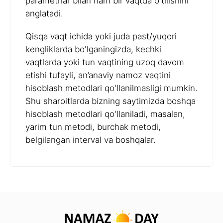
parametrlar bilan ham bir vaqtda o'tilishini
anglatadi.
Qisqa vaqt ichida yoki juda past/yuqori
kengliklarda bo'lganingizda, kechki
vaqtlarda yoki tun vaqtining uzoq davom
etishi tufayli, an’anaviy namoz vaqtini
hisoblash metodlari qo'llanilmasligi mumkin.
Shu sharoitlarda bizning saytimizda boshqa
hisoblash metodlari qo'llaniladi, masalan,
yarim tun metodi, burchak metodi,
belgilangan interval va boshqalar.