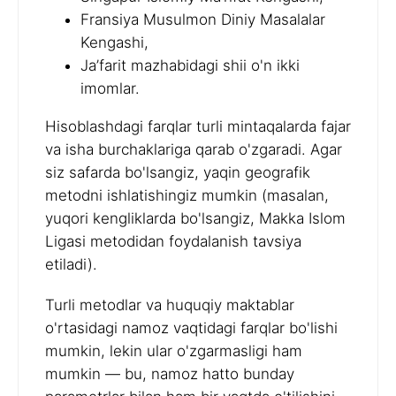
Fransiya Musulmon Diniy Masalalar
Kengashi,
Ja’farit mazhabidagi shii o'n ikki
imomlar.
Hisoblashdagi farqlar turli mintaqalarda fajar
va isha burchaklariga qarab o'zgaradi. Agar
siz safarda bo'lsangiz, yaqin geografik
metodni ishlatishingiz mumkin (masalan,
yuqori kengliklarda bo'lsangiz, Makka Islom
Ligasi metodidan foydalanish tavsiya
etiladi).
Turli metodlar va huquqiy maktablar
o'rtasidagi namoz vaqtidagi farqlar bo'lishi
mumkin, lekin ular o'zgarmasligi ham
mumkin — bu, namoz hatto bunday