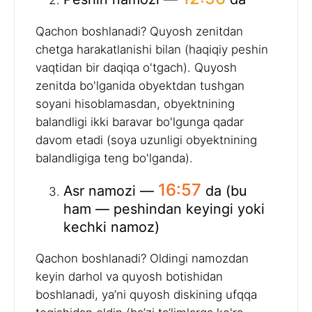
Qachon boshlanadi? Quyosh zenitdan
chetga harakatlanishi bilan (haqiqiy peshin
vaqtidan bir daqiqa o'tgach). Quyosh
zenitda bo'lganida obyektdan tushgan
soyani hisoblamasdan, obyektnining
balandligi ikki baravar bo'lgunga qadar
davom etadi (soya uzunligi obyektnining
balandligiga teng bo'lganda).
16:57
Asr namozi —
da (bu
ham — peshindan keyingi yoki
kechki namoz)
Qachon boshlanadi? Oldingi namozdan
keyin darhol va quyosh botishidan
boshlanadi, ya’ni quyosh diskining ufqqa