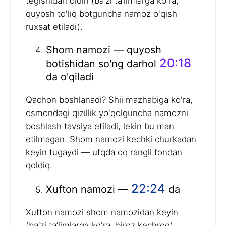
tegishidan oldin (ba’zi ta’limlarga ko'ra,
quyosh to'liq botguncha namoz o'qish
ruxsat etiladi).
Shom namozi — quyosh
20:18
botishidan so'ng darhol
da o'qiladi
Qachon boshlanadi? Shii mazhabiga ko'ra,
osmondagi qizillik yo'qolguncha namozni
boshlash tavsiya etiladi, lekin bu man
etilmagan. Shom namozi kechki churkadan
keyin tugaydi — ufqda oq rangli fondan
qoldiq.
22:24
Xufton namozi —
da
Xufton namozi shom namozidan keyin
(ba’zi ta’limlarga ko'ra, biroz kechroq)