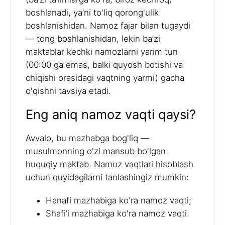
boshlanadi, ya’ni to'liq qorong'ulik
boshlanishidan. Namoz fajar bilan tugaydi
— tong boshlanishidan, lekin ba’zi
maktablar kechki namozlarni yarim tun
(00:00 ga emas, balki quyosh botishi va
chiqishi orasidagi vaqtning yarmi) gacha
o'qishni tavsiya etadi.
Eng aniq namoz vaqti qaysi?
Avvalo, bu mazhabga bog'liq —
musulmonning o'zi mansub bo'lgan
huquqiy maktab. Namoz vaqtlari hisoblash
uchun quyidagilarni tanlashingiz mumkin:
Hanafi mazhabiga ko'ra namoz vaqti;
Shafi’i mazhabiga ko'ra namoz vaqti.