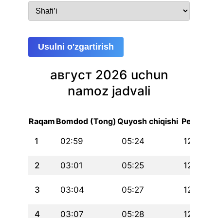
Usulni o'zgartirish
август 2026 uchun
namoz jadvali
Raqam
Bomdod (Tong)
Quyosh chiqishi
Peshin
1
02:59
05:24
12:56
2
03:01
05:25
12:56
3
03:04
05:27
12:56
4
03:07
05:28
12:56