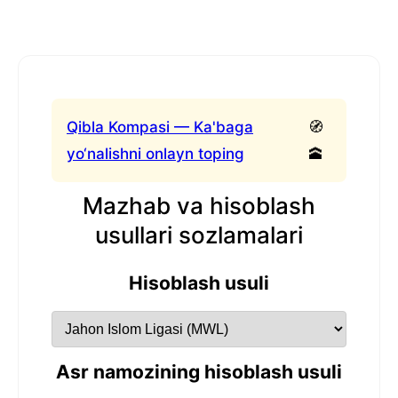
Qibla Kompasi — Ka'baga
🧭
yo‘nalishni onlayn toping
🕋
Mazhab va hisoblash
usullari sozlamalari
Hisoblash usuli
Asr namozining hisoblash usuli