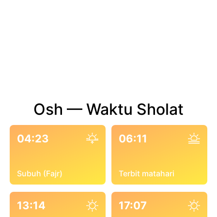
Osh — Waktu Sholat
04:23
06:11
Subuh (Fajr)
Terbit matahari
13:14
17:07