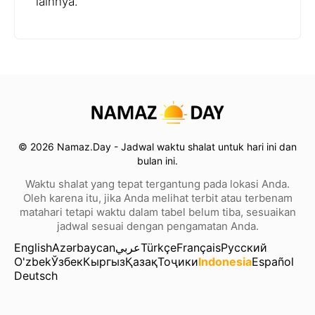
lainnya.
© 2026 Namaz.Day - Jadwal waktu shalat untuk hari ini dan
bulan ini.
Waktu shalat yang tepat tergantung pada lokasi Anda.
Oleh karena itu, jika Anda melihat terbit atau terbenam
matahari tetapi waktu dalam tabel belum tiba, sesuaikan
jadwal sesuai dengan pengamatan Anda.
English
Azərbaycan
عربي
Türkçe
Français
Русский
O'zbek
Ўзбек
Кыргыз
Қазақ
Тоҷики
Indonesia
Español
Deutsch