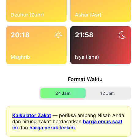
Dzuhur (Zuhr)
Ashar (Asr)
20:18
21:58
Maghrib
Isya (Isha)
Format Waktu
24 Jam
12 Jam
Kalkulator Zakat
— periksa ambang Nisab Anda
dan hitung zakat berdasarkan
harga emas saat
ini
dan
harga perak terkini
.