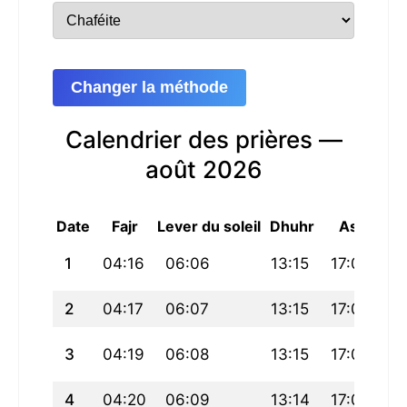
Changer la méthode
Calendrier des prières —
août 2026
Date
Fajr
Lever du soleil
Dhuhr
Asr
Ma
1
04:16
06:06
13:15
17:09
20
2
04:17
06:07
13:15
17:09
20
3
04:19
06:08
13:15
17:08
20
4
04:20
06:09
13:14
17:08
20