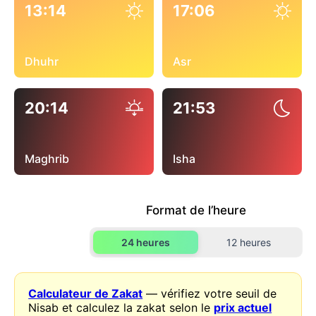
13:14
17:06
Dhuhr
Asr
20:14
21:53
Maghrib
Isha
Format de l’heure
24 heures
12 heures
Calculateur de Zakat
— vérifiez votre seuil de
Nisab et calculez la zakat selon le
prix actuel