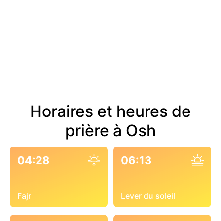
Horaires et heures de
prière à Osh
04:28
06:13
Fajr
Lever du soleil